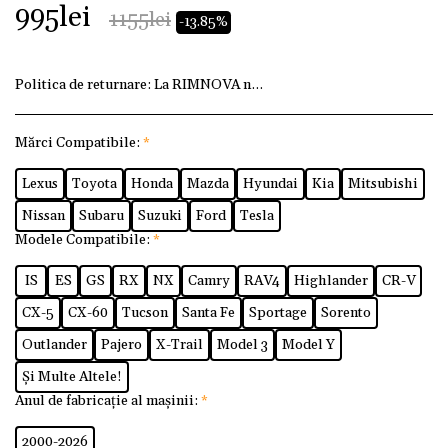
995
lei
1155
lei
-13.85%
Politica de returnare:
La RIMNOVA ne dorim ca fiecare client
Mărci Compatibile:
*
Lexus
Toyota
Honda
Mazda
Hyundai
Kia
Mitsubishi
Nissan
Subaru
Suzuki
Ford
Tesla
Modele Compatibile:
*
IS
ES
GS
RX
NX
Camry
RAV4
Highlander
CR-V
CX-5
CX-60
Tucson
Santa Fe
Sportage
Sorento
Outlander
Pajero
X-Trail
Model 3
Model Y
Și Multe Altele!
Anul de fabricație al mașinii:
*
2000-2026