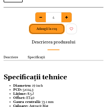
Adaugă la coş
Descrierea produsului
Descriere
Specificații
Specificații tehnice
Diametru:
19 inch
PCD:
5x114,3
Lățime:
8.5J
Offset:
ET40
Gaura centrală:
73.1 mm
Culoare:
Antracit Mat