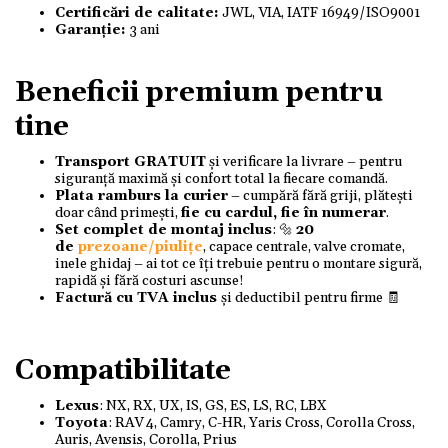
Certificări de calitate:
JWL, VIA, IATF 16949/ISO9001
Garanție:
3 ani
Beneficii premium pentru
tine
Transport GRATUIT
și verificare la livrare – pentru
siguranță maximă și confort total la fiecare comandă.
Plata ramburs la curier
– cumpără fără griji, plătești
doar când primești,
fie cu cardul, fie în numerar
.
Set complet de montaj inclus
: 🔩
20
de
prezoane/piulițe
, capace centrale, valve cromate,
inele ghidaj – ai tot ce îți trebuie pentru o montare sigură,
rapidă și fără costuri ascunse!
Factură cu TVA inclus
și deductibil pentru firme 🧾
Compatibilitate
Lexus
: NX, RX, UX, IS, GS, ES, LS, RC, LBX
Toyota
: RAV 4, Camry, C-HR, Yaris Cross, Corolla Cross,
Auris, Avensis, Corolla, Prius