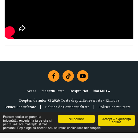
Acasă
Magazin Jante
Despre Noi
Mai Mult
Drepturi de autor © 2026 Toate drepturile rezervate -
Rimnova
Termenii de utilizare
|
Politica de Confidențialitate
|
Politica de returnare
Folosim cookie-uri pentru a
Nu permite
Accept – experiență
îmbunătăți experiența ta pe site și
optimă
pentru a-l face mai rapid și mai
personal. Poți alege să accepți sau să refuzi cookie-urile neesențiale.