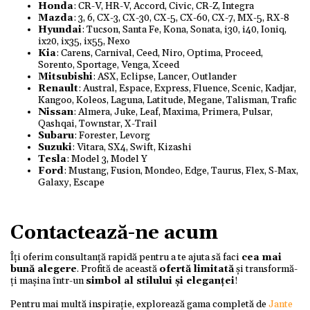
Honda
: CR-V, HR-V, Accord, Civic, CR-Z, Integra
Mazda
: 3, 6, CX-3, CX-30, CX-5, CX-60, CX-7, MX-5, RX-8
Hyundai
: Tucson, Santa Fe, Kona, Sonata, i30, i40, Ioniq,
ix20, ix35, ix55, Nexo
Kia
: Carens, Carnival, Ceed, Niro, Optima, Proceed,
Sorento, Sportage, Venga, Xceed
Mitsubishi
: ASX, Eclipse, Lancer, Outlander
Renault
: Austral, Espace, Express, Fluence, Scenic, Kadjar,
Kangoo, Koleos, Laguna, Latitude, Megane, Talisman, Trafic
Nissan
: Almera, Juke, Leaf, Maxima, Primera, Pulsar,
Qashqai, Townstar, X-Trail
Subaru
: Forester, Levorg
Suzuki
: Vitara, SX4, Swift, Kizashi
Tesla
: Model 3, Model Y
Ford
: Mustang, Fusion, Mondeo, Edge, Taurus, Flex, S-Max,
Galaxy, Escape
Contactează-ne acum
Îți oferim consultanță rapidă pentru a te ajuta să faci
cea mai
bună alegere
. Profită de această
ofertă limitată
și transformă-
ți mașina într-un
simbol al stilului și eleganței
!
Pentru mai multă inspirație, explorează gama completă de
Jante