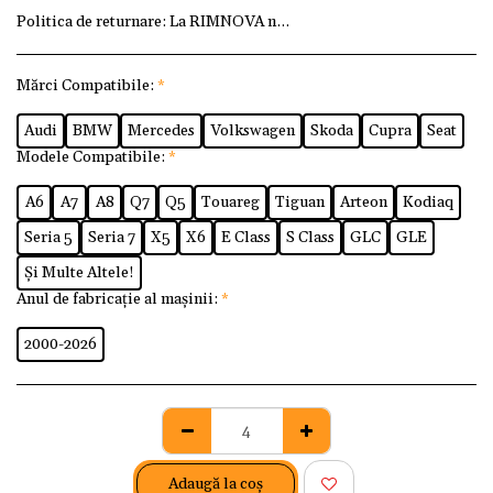
Politica de returnare:
La RIMNOVA ne dorim ca fiecare client
Mărci Compatibile:
*
Audi
BMW
Mercedes
Volkswagen
Skoda
Cupra
Seat
Modele Compatibile:
*
A6
A7
A8
Q7
Q5
Touareg
Tiguan
Arteon
Kodiaq
Seria 5
Seria 7
X5
X6
E Class
S Class
GLC
GLE
Și Multe Altele!
Anul de fabricație al mașinii:
*
2000-2026
Adaugă la coş