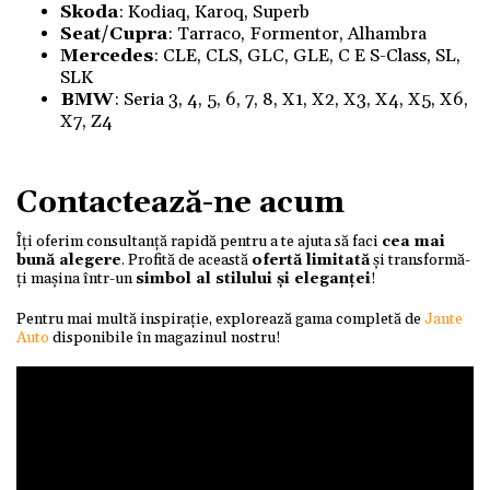
Skoda
:
Kodiaq, Karoq, Superb
Seat/Cupra
: Tarraco, Formentor, Alhambra
Mercedes
: CLE, CLS, GLC, GLE, C E S-Class, SL,
SLK
BMW
: Seria 3, 4, 5, 6, 7, 8, X1, X2, X3, X4, X5, X6,
X7, Z4
Contactează-ne acum
Îți oferim consultanță rapidă pentru a te ajuta să faci
cea mai
bună alegere
. Profită de această
ofertă limitată
și transformă-
ți mașina într-un
simbol al stilului și eleganței
!
Pentru mai multă inspirație, explorează gama completă de
Jante
Auto
disponibile în magazinul nostru!