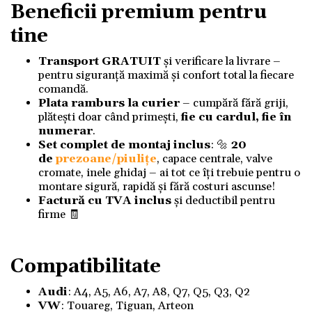
Beneficii premium pentru
tine
Transport GRATUIT
și verificare la livrare –
pentru siguranță maximă și confort total la fiecare
comandă.
Plata ramburs la curier
– cumpără fără griji,
plătești doar când primești,
fie cu cardul, fie în
numerar
.
Set complet de montaj inclus
: 🔩
20
de
prezoane/piulițe
, capace centrale, valve
cromate, inele ghidaj – ai tot ce îți trebuie pentru o
montare sigură, rapidă și fără costuri ascunse!
Factură cu TVA inclus
și deductibil pentru
firme 🧾
Compatibilitate
Audi
: A4, A5, A6, A7, A8, Q7, Q5, Q3, Q2
VW
: Touareg, Tiguan, Arteon