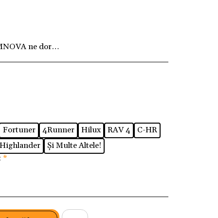
MNOVA ne dorim ca fiecare client să fie pe deplin
Fortuner
4Runner
Hilux
RAV 4
C-HR
Highlander
Și Multe Altele!
:
*