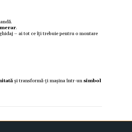
mandă.
numerar
.
 ghidaj – ai tot ce îți trebuie pentru o montare
mitată
și transformă-ți mașina într-un
simbol