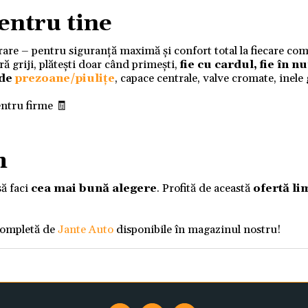
entru tine
ivrare – pentru siguranță maximă și confort total la fiecare co
 griji, plătești doar când primești,
fie cu cardul, fie în 
 de
prezoane/piulițe
, capace centrale, valve cromate, inele
entru firme 🧾
m
să faci
cea mai bună alegere
. Profită de această
ofertă li
completă de
Jante Auto
disponibile în magazinul nostru!