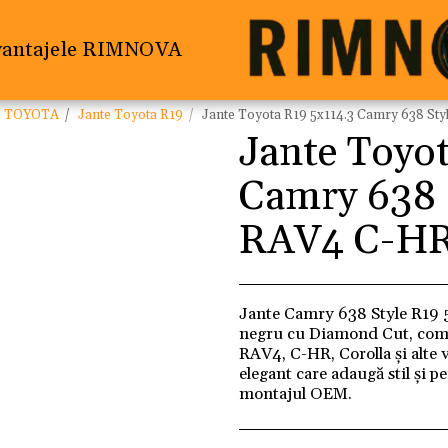
vantajele RIMNOVA
e TOYOTA
Jante Toyota R19
Jante Toyota R19 5x114.3 Camry 638 Sty
Jante Toyot
Camry 638 
RAV4 C-HR 
Jante Camry 638 Style R19 5
negru cu Diamond Cut, com
RAV4, C-HR, Corolla și alte 
elegant care adaugă stil și 
montajul OEM.