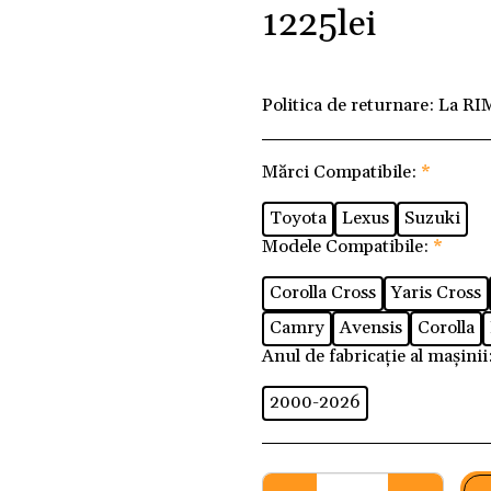
1225
lei
Politica de returnare:
La RI
Mărci Compatibile:
*
Toyota
Lexus
Suzuki
Modele Compatibile:
*
Corolla Cross
Yaris Cross
Camry
Avensis
Corolla
Anul de fabricație al mașinii
2000-2026