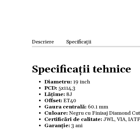
Descriere
Specificații
Specificații tehnice
Diametru:
19 inch
PCD:
5x114,3
Lățime:
8J
Offset:
ET40
Gaura centrală:
60.1 mm
Culoare:
Negru cu Finisaj Diamond Cu
Certificări de calitate:
JWL, VIA, IAT
Garanție:
3 ani