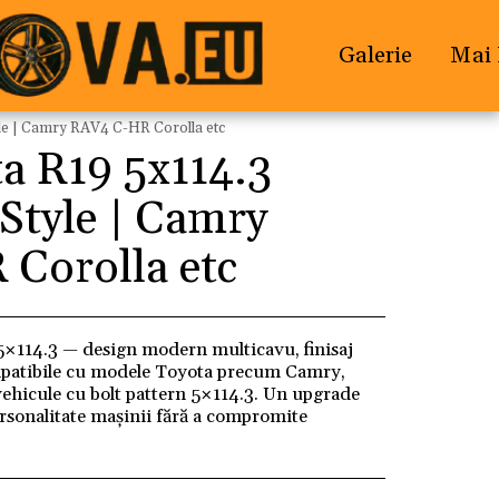
Galerie
Mai 
le | Camry RAV4 C-HR Corolla etc
a R19 5x114.3
Style | Camry
Corolla etc
×114.3 — design modern multicavu, finisaj
patibile cu modele Toyota precum Camry,
vehicule cu bolt pattern 5×114.3. Un upgrade
personalitate mașinii fără a compromite