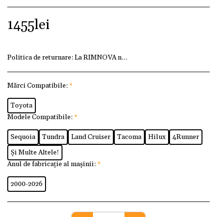
1455
lei
Politica de returnare:
La RIMNOVA ne dorim ca fiecare client
Mărci Compatibile:
*
Toyota
Modele Compatibile:
*
Sequoia
Tundra
Land Cruiser
Tacoma
Hilux
4Runner
Și Multe Altele!
Anul de fabricație al mașinii:
*
2000-2026