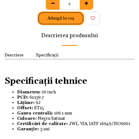
Adaugă la coş
Descrierea produsului
Descriere
Specificații
Specificații tehnice
Diametru:
20 inch
PCD:
6x139.7
Lățime:
9J
Offset:
ET15
Gaura centrală:
106.1 mm
Culoare:
Negru Satinat
Certificări de calitate:
JWL, VIA, IATF 16949/ISO9001
Garanție:
3 ani