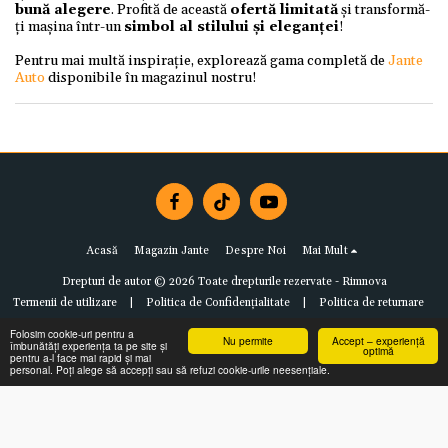
bună alegere
. Profită de această
ofertă limitată
și transformă-
ți mașina într-un
simbol al stilului și eleganței
!
Pentru mai multă inspirație, explorează gama completă de
Jante
Auto
disponibile în magazinul nostru!
Acasă
Magazin Jante
Despre Noi
Mai Mult
Drepturi de autor © 2026 Toate drepturile rezervate -
Rimnova
Termenii de utilizare
|
Politica de Confidențialitate
|
Politica de returnare
Folosim cookie-uri pentru a
Nu permite
Accept – experiență
îmbunătăți experiența ta pe site și
optimă
pentru a-l face mai rapid și mai
personal. Poți alege să accepți sau să refuzi cookie-urile neesențiale.