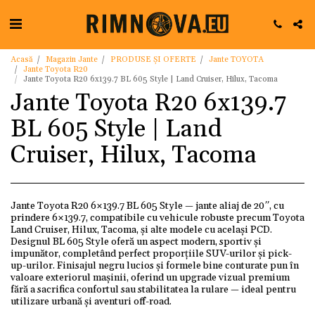
Acasă
Magazin Jante
PRODUSE ȘI OFERTE
Jante TOYOTA
Jante Toyota R20
Jante Toyota R20 6x139.7 BL 605 Style | Land Cruiser, Hilux, Tacoma
Jante Toyota R20 6x139.7
BL 605 Style | Land
Cruiser, Hilux, Tacoma
Jante Toyota R20 6×139.7 BL 605 Style — jante aliaj de 20″, cu
prindere 6×139.7, compatibile cu vehicule robuste precum Toyota
Land Cruiser, Hilux, Tacoma, și alte modele cu același PCD.
Designul BL 605 Style oferă un aspect modern, sportiv și
impunător, completând perfect proporțiile SUV-urilor și pick-
up-urilor. Finisajul negru lucios și formele bine conturate pun în
valoare exteriorul mașinii, oferind un upgrade vizual premium
fără a sacrifica confortul sau stabilitatea la rulare — ideal pentru
utilizare urbană și aventuri off-road.