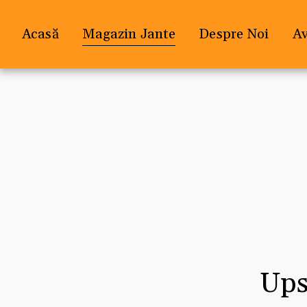
Acasă
Magazin Jante
Despre Noi
A
Ups