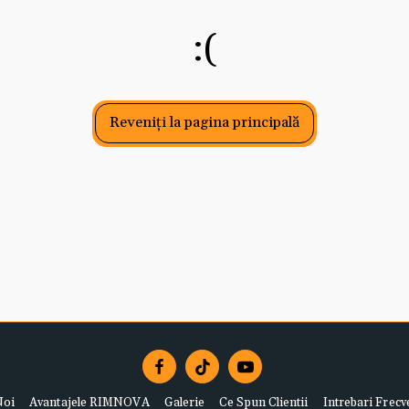
:(
Reveniți la pagina principală
Noi
Avantajele RIMNOVA
Galerie
Ce Spun Clientii
Intrebari Frecv