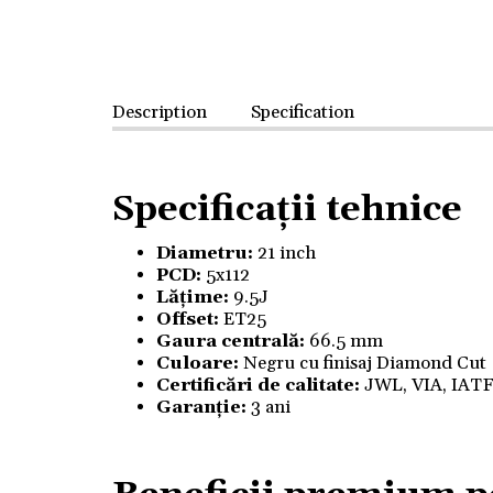
Description
Specification
Specificații tehnice
Diametru:
21 inch
PCD:
5x112
Lățime:
9.5J
Offset:
ET25
Gaura centrală:
66.5 mm
Culoare:
Negru cu finisaj Diamond Cut
Certificări de calitate:
JWL, VIA, IAT
Garanție:
3 ani