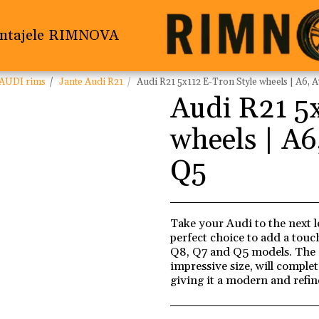
ntajele RIMNOVA
AUDI rims
Jante Audi R21
Audi R21 5x112 E-Tron Style wheels | A6, A
Audi R21 5x
wheels | A6
Q5
Take your Audi to the next l
perfect choice to add a touc
Q8, Q7 and Q5 models. The 
impressive size, will comple
giving it a modern and refin