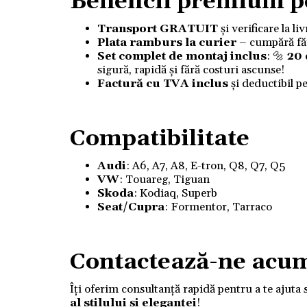
Beneficii premium p
Transport GRATUIT
și verificare la l
Plata ramburs la curier
– cumpără fără
Set complet de montaj inclus
: 🔩
20
sigură, rapidă și fără costuri ascunse!
Factură cu TVA inclus
și deductibil p
Compatibilitate
Audi
: A6, A7, A8, E-tron, Q8, Q7, Q5
VW
: Touareg, Tiguan
Skoda
:
Kodiaq, Superb
Seat/Cupra
: Formentor, Tarraco
Contactează-ne acu
Îți oferim consultanță rapidă pentru a te ajuta 
al stilului și eleganței
!