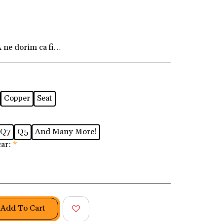
ne dorim ca fiecare client să fie pe deplin mulțum
Copper
Seat
Q7
Q5
And Many More!
car:
*
Add To Cart