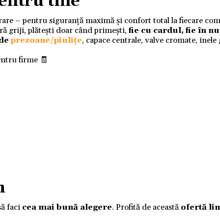
entru tine
ivrare – pentru siguranță maximă și confort total la fiecare co
 griji, plătești doar când primești,
fie cu cardul, fie în 
 de
prezoane/piulițe
, capace centrale, valve cromate, inele
entru firme 🧾
m
să faci
cea mai bună alegere
. Profită de această
ofertă li