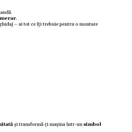
mandă.
numerar
.
 ghidaj – ai tot ce îți trebuie pentru o montare
mitată
și transformă-ți mașina într-un
simbol