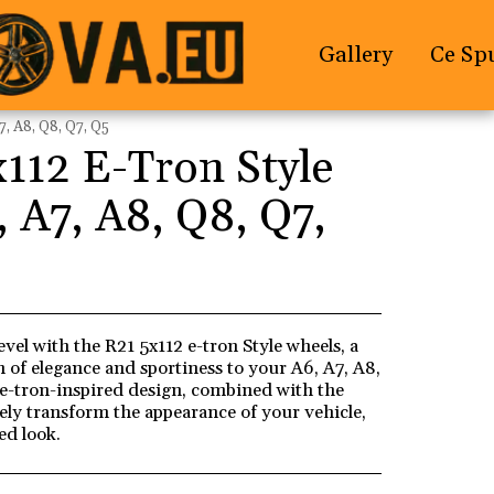
Gallery
Ce Spu
7, A8, Q8, Q7, Q5
112 E-Tron Style
, A7, A8, Q8, Q7,
evel with the R21 5x112 e-tron Style wheels, a
h of elegance and sportiness to your A6, A7, A8,
e-tron-inspired design, combined with the
tely transform the appearance of your vehicle,
ed look.