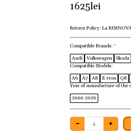
1625
lei
Return Policy:
La RIMNOVA 
Compatible Brands:
*
Audi
Volkswagen
Skoda
Compatible Models:
A6
A7
A8
E-tron
Q8
Year of manufacture of the 
2000-2026