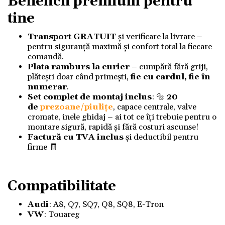
Beneficii premium pentru
tine
Transport GRATUIT
și verificare la livrare –
pentru siguranță maximă și confort total la fiecare
comandă.
Plata ramburs la curier
– cumpără fără griji,
plătești doar când primești,
fie cu cardul, fie în
numerar
.
Set complet de montaj inclus
: 🔩
20
de
prezoane/piulițe
, capace centrale, valve
cromate, inele ghidaj – ai tot ce îți trebuie pentru o
montare sigură, rapidă și fără costuri ascunse!
Factură cu TVA inclus
și deductibil pentru
firme 🧾
Compatibilitate
Audi
: A8, Q7, SQ7, Q8, SQ8, E-Tron
VW
: Touareg