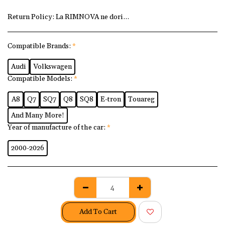
Return Policy:
La RIMNOVA ne dorim ca fiecare client să fi
Compatible Brands:
*
Audi
Volkswagen
Compatible Models:
*
A8
Q7
SQ7
Q8
SQ8
E-tron
Touareg
And Many More!
Year of manufacture of the car:
*
2000-2026
Add To Cart