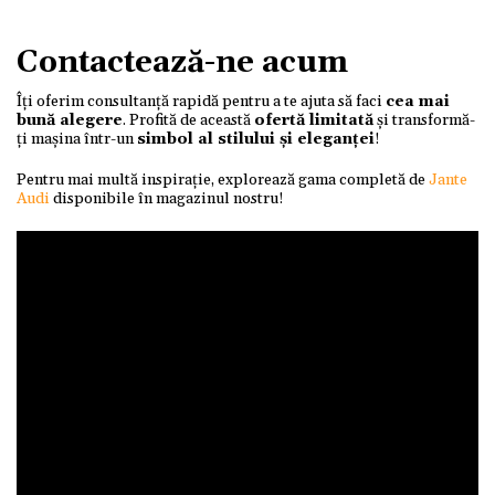
Contactează-ne acum
Îți oferim consultanță rapidă pentru a te ajuta să faci
cea mai
bună alegere
. Profită de această
ofertă limitată
și transformă-
ți mașina într-un
simbol al stilului și eleganței
!
Pentru mai multă inspirație, explorează gama completă de
Jante
Audi
disponibile în magazinul nostru!