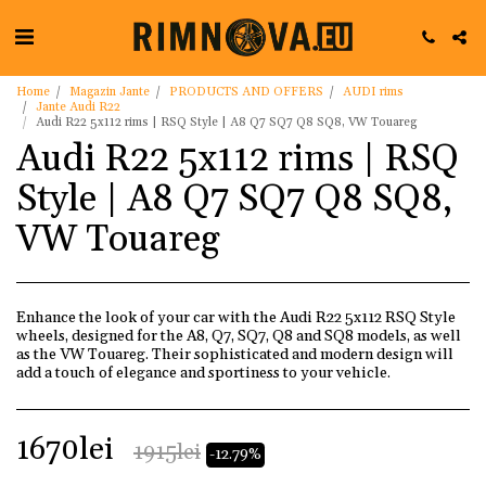
Home
Magazin Jante
PRODUCTS AND OFFERS
AUDI rims
Jante Audi R22
Audi R22 5x112 rims | RSQ Style | A8 Q7 SQ7 Q8 SQ8, VW Touareg
Audi R22 5x112 rims | RSQ
Style | A8 Q7 SQ7 Q8 SQ8,
VW Touareg
Enhance the look of your car with the Audi R22 5x112 RSQ Style
wheels, designed for the A8, Q7, SQ7, Q8 and SQ8 models, as well
as the VW Touareg. Their sophisticated and modern design will
add a touch of elegance and sportiness to your vehicle.
1670
lei
1915
lei
-12.79%