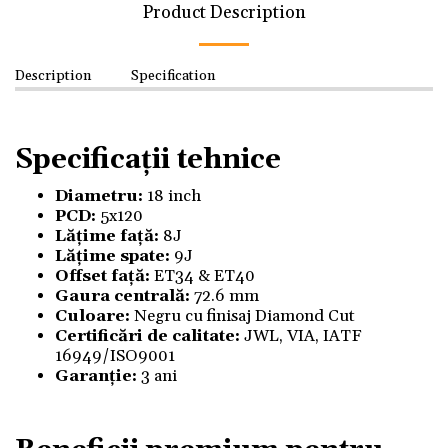
Product Description
Description
Specification
Specificații tehnice
Diametru:
18 inch
PCD:
5x120
Lățime față:
8J
Lățime spate:
9J
Offset
față
:
ET34 & ET40
Gaura centrală:
72.6 mm
Culoare:
Negru cu finisaj Diamond Cut
Certificări de calitate:
JWL, VIA, IATF
16949/ISO9001
Garanție:
3 ani