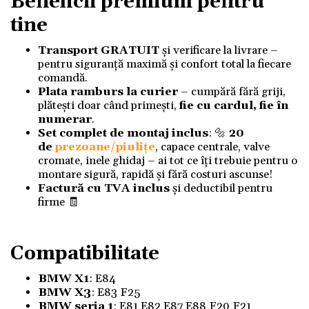
Beneficii premium pentru
tine
Transport GRATUIT
și verificare la livrare –
pentru siguranță maximă și confort total la fiecare
comandă.
Plata ramburs la curier
– cumpără fără griji,
plătești doar când primești,
fie cu cardul, fie în
numerar
.
Set complet de montaj inclus
: 🔩
20
de
prezoane/piulițe
, capace centrale, valve
cromate, inele ghidaj – ai tot ce îți trebuie pentru o
montare sigură, rapidă și fără costuri ascunse!
Factură cu TVA inclus
și deductibil pentru
firme 🧾
Compatibilitate
BMW X1
: E84
BMW X3
: E83 F25
BMW seria 1
: E81 E82 E87 E88 F20 F21