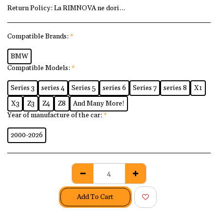
Return Policy:
La RIMNOVA ne dorim ca fiecare client să fi
Compatible Brands:
*
BMW
Compatible Models:
*
Series 3
series 4
Series 5
series 6
Series 7
series 8
X1
X3
Z3
Z4
Z8
And Many More!
Year of manufacture of the car:
*
2000-2026
Add To Cart