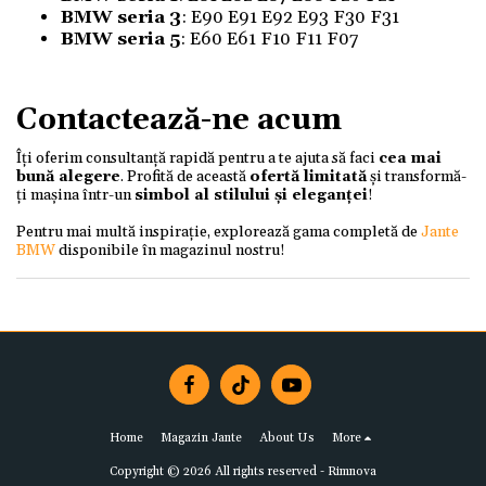
BMW seria 3
: E90 E91 E92 E93 F30 F31
BMW seria 5
: E60 E61 F10 F11 F07
Contactează-ne acum
Îți oferim consultanță rapidă pentru a te ajuta să faci
cea mai
bună alegere
. Profită de această
ofertă limitată
și transformă-
ți mașina într-un
simbol al stilului și eleganței
!
Pentru mai multă inspirație, explorează gama completă de
Jante
BMW
disponibile în magazinul nostru!
Home
Magazin Jante
About Us
More
Copyright © 2026 All rights reserved -
Rimnova