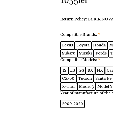
1055
lei
Return Policy:
La RIMNOVA 
Compatible Brands:
*
Lexus
Toyota
Honda
M
Subaru
Suzuki
Forde
T
Compatible Models:
*
IS
ES
GS
RX
NX
Ca
CX-60
Tucson
Santa Fe
X-Trail
Model 3
Model Y
Year of manufacture of the 
2000-2026