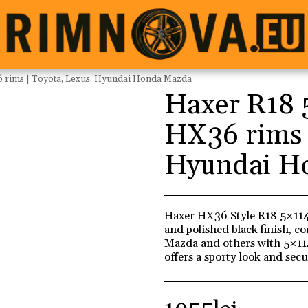
 rims | Toyota, Lexus, Hyundai Honda Mazda
Haxer R18 
HX36 rims 
Hyundai H
Haxer HX36 Style R18 5×114
and polished black finish, 
Mazda and others with 5×11
offers a sporty look and sec