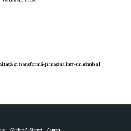
, Talisman, Trafic
mitată
și transformă-ți mașina într-un
simbol
ons
Ghiduri Si Sfaturi
Contact