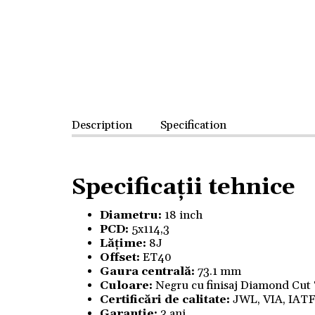
Description
Specification
Specificații tehnice
Diametru:
18 inch
PCD:
5x114,3
Lățime:
8J
Offset:
ET40
Gaura centrală:
73.1 mm
Culoare:
Negru cu finisaj Diamond Cut
Certificări de calitate:
JWL, VIA, IAT
Garanție:
3 ani