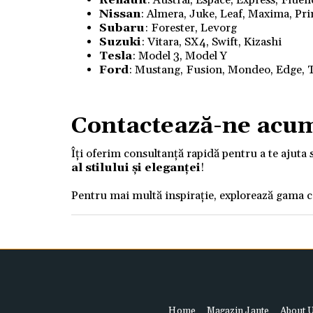
Renault
: Austral, Espace, Express, Flue
Nissan
: Almera, Juke, Leaf, Maxima, Pri
Subaru
: Forester, Levorg
Suzuki
: Vitara, SX4, Swift, Kizashi
Tesla
: Model 3, Model Y
Ford
: Mustang, Fusion, Mondeo, Edge, T
Contactează-ne acu
Îți oferim consultanță rapidă pentru a te ajuta 
al stilului și eleganței
!
Pentru mai multă inspirație, explorează gama 
Home
Magazin Jante
About 