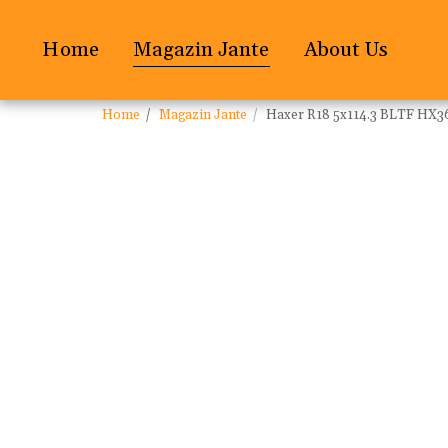
Home
Magazin Jante
About Us
Home
Magazin Jante
Haxer R18 5x114.3 BLTF HX36