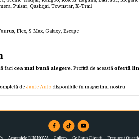
nce, Scenic, Kadjar, Kangoo, Koleos, Laguna, Latitude, Megane
mera, Pulsar, Qashqai, Townstar, X-Trail
aurus, Flex, S-Max, Galaxy, Escape
m
să faci
cea mai bună alegere
. Profită de această
ofertă li
completă de
Jante Auto
disponibile în magazinul nostru!
Us
Avantajele RIMNOVA
Gallery
Ce Spun Clientii
Frequent Questi