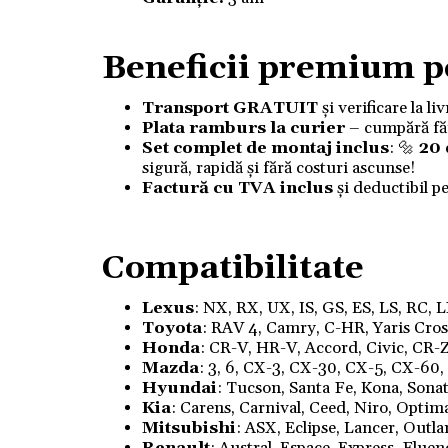
Beneficii premium p
Transport GRATUIT
și verificare la l
Plata ramburs la curier
– cumpără fără
Set complet de montaj inclus
: 🔩
20
sigură, rapidă și fără costuri ascunse!
Factură cu TVA inclus
și deductibil p
Compatibilitate
Lexus
: NX, RX, UX, IS, GS, ES, LS, RC, 
Toyota
: RAV 4, Camry, C-HR, Yaris Cross,
Honda
: CR-V, HR-V, Accord, Civic, CR-Z
Mazda
: 3, 6, CX-3, CX-30, CX-5, CX-60
Hyundai
: Tucson, Santa Fe, Kona, Sonata
Kia
: Carens, Carnival, Ceed, Niro, Optim
Mitsubishi
: ASX, Eclipse, Lancer, Outl