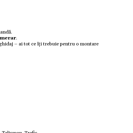
mandă.
numerar
.
 ghidaj – ai tot ce îți trebuie pentru o montare