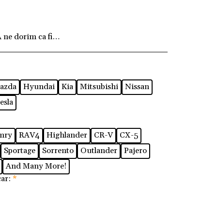
ne dorim ca fiecare client să fie pe deplin mulțum
azda
Hyundai
Kia
Mitsubishi
Nissan
esla
mry
RAV4
Highlander
CR-V
CX-5
Sportage
Sorrento
Outlander
Pajero
And Many More!
car:
*