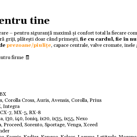
entru tine
ivrare – pentru siguranță maximă și confort total la fiecare co
 griji, plătești doar când primești,
fie cu cardul, fie în 
 de
prezoane/piulițe
, capace centrale, valve cromate, inele
entru firme 🧾
LBX
 Corolla Cross, Auris, Avensis, Corolla, Prius
, Integra
, CX-7, MX-5, RX-8
, i30, i40, Ioniq, ix20, ix35, ix55, Nexo
a, Proceed, Sorento, Sportage, Venga, Xceed
ander