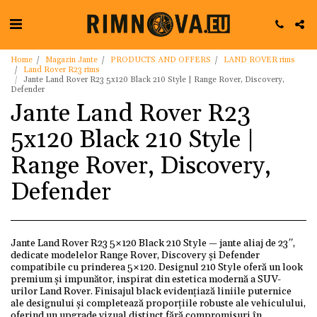
Home
Magazin Jante
PRODUCTS AND OFFERS
LAND ROVER rims
Land Rover R23 rims
Jante Land Rover R23 5x120 Black 210 Style | Range Rover, Discovery,
Defender
Jante Land Rover R23
5x120 Black 210 Style |
Range Rover, Discovery,
Defender
Jante Land Rover R23 5×120 Black 210 Style — jante aliaj de 23″,
dedicate modelelor Range Rover, Discovery și Defender
compatibile cu prinderea 5×120. Designul 210 Style oferă un look
premium și impunător, inspirat din estetica modernă a SUV-
urilor Land Rover. Finisajul black evidențiază liniile puternice
ale designului și completează proporțiile robuste ale vehiculului,
oferind un upgrade vizual distinct fără compromisuri în