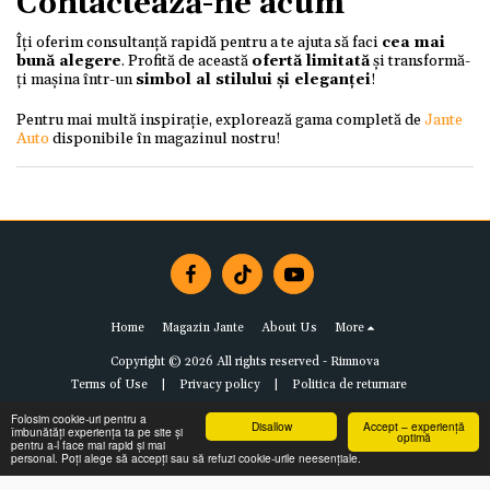
Contactează-ne acum
Îți oferim consultanță rapidă pentru a te ajuta să faci
cea mai
bună alegere
. Profită de această
ofertă limitată
și transformă-
ți mașina într-un
simbol al stilului și eleganței
!
Pentru mai multă inspirație, explorează gama completă de
Jante
Auto
disponibile în magazinul nostru!
Home
Magazin Jante
About Us
More
Copyright © 2026 All rights reserved -
Rimnova
Terms of Use
|
Privacy policy
|
Politica de returnare
Folosim cookie-uri pentru a
Disallow
Accept – experiență
îmbunătăți experiența ta pe site și
optimă
pentru a-l face mai rapid și mai
personal. Poți alege să accepți sau să refuzi cookie-urile neesențiale.