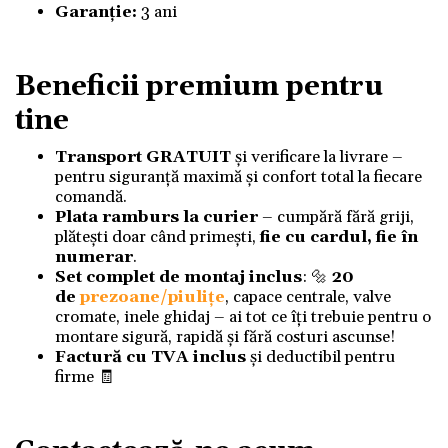
Garanție:
3 ani
Beneficii premium pentru
tine
Transport GRATUIT
și verificare la livrare –
pentru siguranță maximă și confort total la fiecare
comandă.
Plata ramburs la curier
– cumpără fără griji,
plătești doar când primești,
fie cu cardul, fie în
numerar
.
Set complet de montaj inclus
: 🔩
20
de
prezoane/piulițe
, capace centrale, valve
cromate, inele ghidaj – ai tot ce îți trebuie pentru o
montare sigură, rapidă și fără costuri ascunse!
Factură cu TVA inclus
și deductibil pentru
firme 🧾