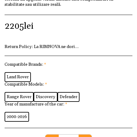
stabilitate sau utilizare reală.
2205
lei
Return Policy:
La RIMNOVA ne dorim ca fiecare client să fi
Compatible Brands:
*
Land Rover
Compatible Models:
*
Range Rover
Discovery
Defender
Year of manufacture of the car:
*
2000-2026