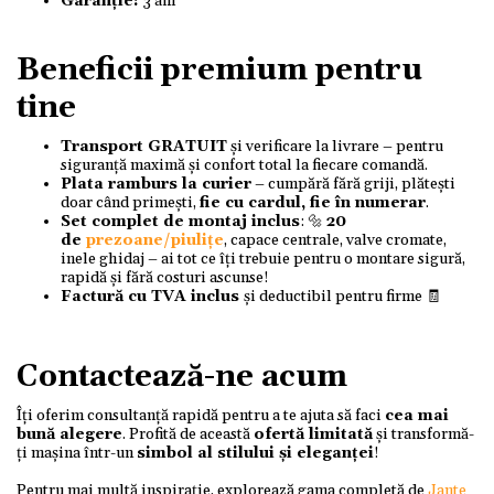
Garanție:
3 ani
Beneficii premium pentru
tine
Transport GRATUIT
și verificare la livrare – pentru
siguranță maximă și confort total la fiecare comandă.
Plata ramburs la curier
– cumpără fără griji, plătești
doar când primești,
fie cu cardul, fie în numerar
.
Set complet de montaj inclus
: 🔩
20
de
prezoane/piulițe
, capace centrale, valve cromate,
inele ghidaj – ai tot ce îți trebuie pentru o montare sigură,
rapidă și fără costuri ascunse!
Factură cu TVA inclus
și deductibil pentru firme 🧾
Contactează-ne acum
Îți oferim consultanță rapidă pentru a te ajuta să faci
cea mai
bună alegere
. Profită de această
ofertă limitată
și transformă-
ți mașina într-un
simbol al stilului și eleganței
!
Pentru mai multă inspirație, explorează gama completă de
Jante