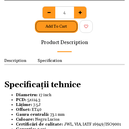
Add To Cart
Product Description
Description
Specification
Specificații tehnice
Diametru:
17 inch
PCD:
5x114.3
Lățime:
7.5J
Offset:
ET40
Gaura centrală:
73.1 mm
Culoare:
Negru Lucios
Certificări de calitate:
JWL, VIA, IATF 16949/ISO9001