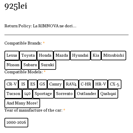
925
lei
Return Policy:
La RIMNOVA ne dorim ca fiecare client să fi
Compatible Brands:
*
Lexus
Toyota
Honda
Mazda
Hyundai
Kia
Mitsubishi
Nissan
Subaru
Suzuki
Compatible Models:
*
CR-V
IS
ES
GS
Camry
RAV4
C-HR
HR-V
CX-5
Tucson
i40
Sportage
Sorrento
Outlander
Qashqai
And Many More!
Year of manufacture of the car:
*
2000-2026