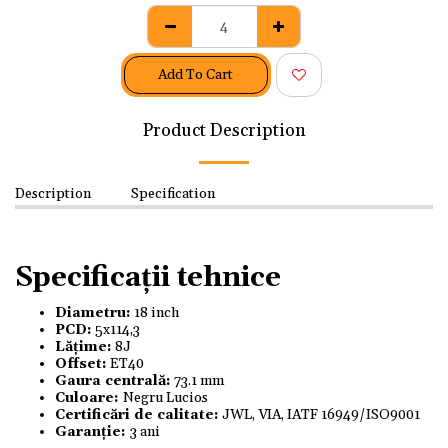
Add To Cart
Product Description
Description
Specification
Specificații tehnice
Diametru:
18 inch
PCD:
5x114,3
Lățime:
8J
Offset:
ET40
Gaura centrală:
73.1 mm
Culoare:
Negru Lucios
Certificări de calitate:
JWL, VIA, IATF 16949/ISO9001
Garanție:
3 ani