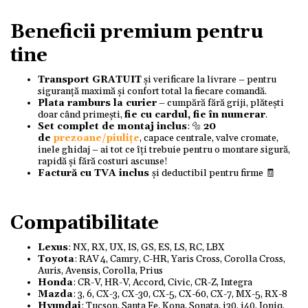
Beneficii premium pentru
tine
Transport GRATUIT
și verificare la livrare – pentru
siguranță maximă și confort total la fiecare comandă.
Plata ramburs la curier
– cumpără fără griji, plătești
doar când primești,
fie cu cardul, fie în numerar
.
Set complet de montaj inclus
: 🔩
20
de
prezoane/piulițe
, capace centrale, valve cromate,
inele ghidaj – ai tot ce îți trebuie pentru o montare sigură,
rapidă și fără costuri ascunse!
Factură cu TVA inclus
și deductibil pentru firme 🧾
Compatibilitate
Lexus
: NX, RX, UX, IS, GS, ES, LS, RC, LBX
Toyota
: RAV 4, Camry, C-HR, Yaris Cross, Corolla Cross,
Auris, Avensis, Corolla, Prius
Honda
: CR-V, HR-V, Accord, Civic, CR-Z, Integra
Mazda
: 3, 6, CX-3, CX-30, CX-5, CX-60, CX-7, MX-5, RX-8
Hyundai
: Tucson, Santa Fe, Kona, Sonata, i30, i40, Ioniq,