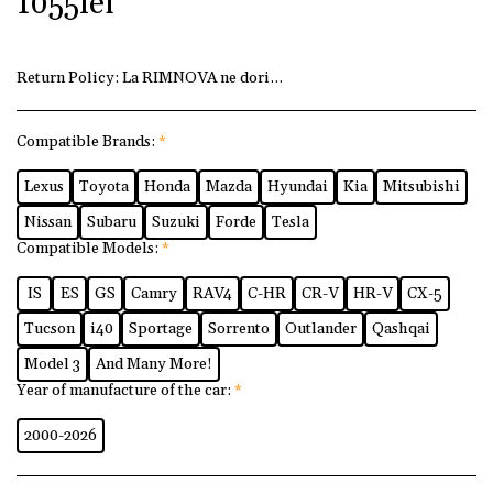
1055
lei
Return Policy:
La RIMNOVA ne dorim ca fiecare client să fi
Compatible Brands:
*
Lexus
Toyota
Honda
Mazda
Hyundai
Kia
Mitsubishi
Nissan
Subaru
Suzuki
Forde
Tesla
Compatible Models:
*
IS
ES
GS
Camry
RAV4
C-HR
CR-V
HR-V
CX-5
Tucson
i40
Sportage
Sorrento
Outlander
Qashqai
Model 3
And Many More!
Year of manufacture of the car:
*
2000-2026