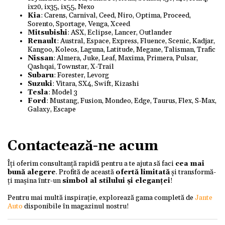
ix20, ix35, ix55, Nexo
Kia
: Carens, Carnival, Ceed, Niro, Optima, Proceed,
Sorento, Sportage, Venga, Xceed
Mitsubishi
: ASX, Eclipse, Lancer, Outlander
Renault
: Austral, Espace, Express, Fluence, Scenic, Kadjar,
Kangoo, Koleos, Laguna, Latitude, Megane, Talisman, Trafic
Nissan
: Almera, Juke, Leaf, Maxima, Primera, Pulsar,
Qashqai, Townstar, X-Trail
Subaru
: Forester, Levorg
Suzuki
: Vitara, SX4, Swift, Kizashi
Tesla
: Model 3
Ford
: Mustang, Fusion, Mondeo, Edge, Taurus, Flex, S-Max,
Galaxy, Escape
Contactează-ne acum
Îți oferim consultanță rapidă pentru a te ajuta să faci
cea mai
bună alegere
. Profită de această
ofertă limitată
și transformă-
ți mașina într-un
simbol al stilului și eleganței
!
Pentru mai multă inspirație, explorează gama completă de
Jante
Auto
disponibile în magazinul nostru!