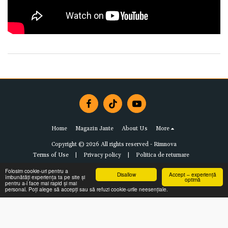
Home
Magazin Jante
About Us
More
Copyright © 2026 All rights reserved -
Rimnova
Terms of Use
|
Privacy policy
|
Politica de returnare
Folosim cookie-uri pentru a
Disallow
Accept – experiență
îmbunătăți experiența ta pe site și
optimă
pentru a-l face mai rapid și mai
personal. Poți alege să accepți sau să refuzi cookie-urile neesențiale.