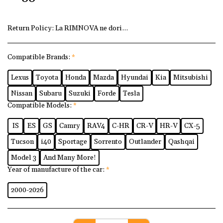
Return Policy:
La RIMNOVA ne dorim ca fiecare client să fi
Compatible Brands:
*
Lexus
Toyota
Honda
Mazda
Hyundai
Kia
Mitsubishi
Nissan
Subaru
Suzuki
Forde
Tesla
Compatible Models:
*
IS
ES
GS
Camry
RAV4
C-HR
CR-V
HR-V
CX-5
Tucson
i40
Sportage
Sorrento
Outlander
Qashqai
Model 3
And Many More!
Year of manufacture of the car:
*
2000-2026