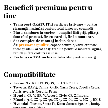
Beneficii premium pentru
tine
Transport GRATUIT
și verificare la livrare – pentru
siguranță maximă și confort total la fiecare comandă.
Plata ramburs la curier
– cumpără fără griji, plătești
doar când primești,
fie cu cardul, fie în numerar
.
Set complet de montaj inclus
: 🔩
20
de
prezoane/piulițe
, capace centrale, valve cromate,
inele ghidaj – ai tot ce îți trebuie pentru o montare sigură,
rapidă și fără costuri ascunse!
Factură cu TVA inclus
și deductibil pentru firme 🧾
Compatibilitate
Lexus
: NX, RX, UX, IS, GS, ES, LS, RC, LBX
Toyota
: RAV 4, Camry, C-HR, Yaris Cross, Corolla Cross,
Auris, Avensis, Corolla, Prius
Honda
: CR-V, HR-V, Accord, Civic, CR-Z, Integra
Mazda
: 3, 6, CX-3, CX-30, CX-5, CX-60, CX-7, MX-5, RX-8
Hyundai
: Tucson, Santa Fe, Kona, Sonata, i30, i40, Ioniq,