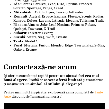
ix20, ix35, ix55, Nexo
Kia
: Carens, Carnival, Ceed, Niro, Optima, Proceed,
Sorento, Sportage, Venga, Xceed
Mitsubishi
: ASX, Eclipse, Lancer, Outlander
Renault
: Austral, Espace, Express, Fluence, Scenic, Kadjar,
Kangoo, Koleos, Laguna, Latitude, Megane, Talisman, Trafic
Nissan
: Almera, Juke, Leaf, Maxima, Primera, Pulsar,
Qashqai, Townstar, X-Trail
Subaru
: Forester, Levorg
Suzuki
: Vitara, SX4, Swift, Kizashi
Tesla
: Model 3
Ford
: Mustang, Fusion, Mondeo, Edge, Taurus, Flex, S-Max,
Galaxy, Escape
Contactează-ne acum
Îți oferim consultanță rapidă pentru a te ajuta să faci
cea mai
bună alegere
. Profită de această
ofertă limitată
și transformă-
ți mașina într-un
simbol al stilului și eleganței
!
Pentru mai multă inspirație, explorează gama completă de
Jante
Auto
disponibile în magazinul nostru!