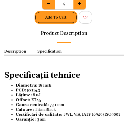
Add To Cart
Product Description
Description
Specification
Specificații tehnice
Diametru:
18 inch
PCD:
5x114.3
Lățime:
8.0J
Offset:
ET45
Gaura centrală:
73.1 mm
Culoare:
Titan Black
Certificări de calitate:
JWL, VIA, IATF 16949/ISO9001
Garanție:
3 ani