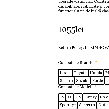
upgrade vizual clar. Construc
durabilitate, stabilitate și co
funcționalitate de înaltă clas
1055
lei
Return Policy:
La RIMNOVA 
Compatible Brands:
*
Lexus
Toyota
Honda
M
Subaru
Suzuki
Forde
T
Compatible Models:
*
IS
ES
GS
Camry
RAV
Sportage
Sorrento
Outla