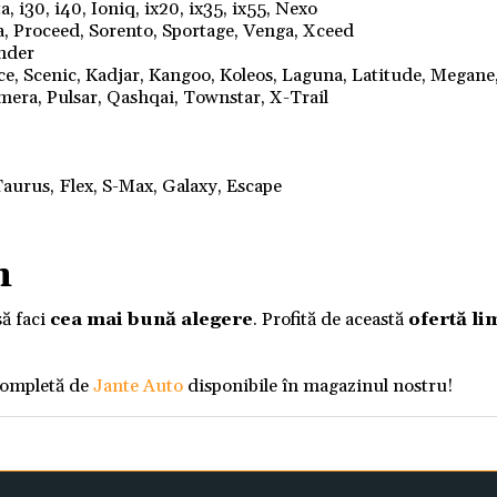
, i30, i40, Ioniq, ix20, ix35, ix55, Nexo
a, Proceed, Sorento, Sportage, Venga, Xceed
ander
nce, Scenic, Kadjar, Kangoo, Koleos, Laguna, Latitude, Megane
mera, Pulsar, Qashqai, Townstar, X-Trail
aurus, Flex, S-Max, Galaxy, Escape
m
să faci
cea mai bună alegere
. Profită de această
ofertă li
completă de
Jante Auto
disponibile în magazinul nostru!