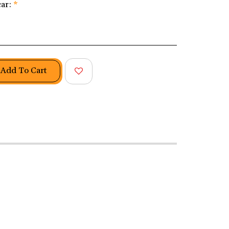
car:
*
Add To Cart