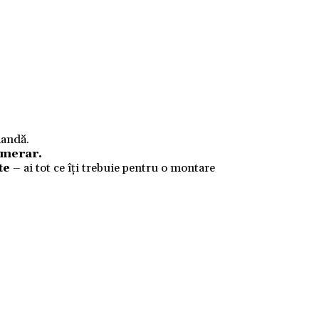
mandă.
numerar.
te
– ai tot ce îți trebuie pentru o montare