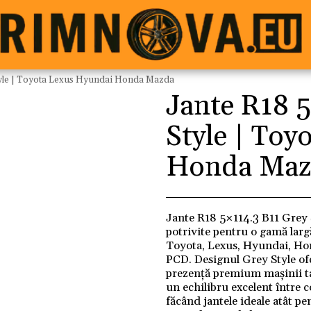
tyle | Toyota Lexus Hyundai Honda Mazda
Jante R18 5
Style | Toy
Honda Maz
Jante R18 5×114.3 B11 Grey S
potrivite pentru o gamă larg
Toyota, Lexus, Hyundai, Hon
PCD. Designul Grey Style of
prezență premium mașinii ta
un echilibru excelent între c
făcând jantele ideale atât pen