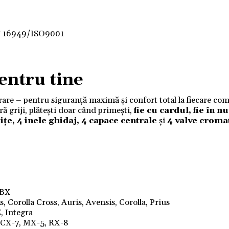
F 16949/ISO9001
entru tine
ivrare – pentru siguranță maximă și confort total la fiecare co
 griji, plătești doar când primești,
fie cu cardul, fie în 
ițe, 4 inele ghidaj, 4 capace centrale
și
4 valve croma
LBX
 Corolla Cross, Auris, Avensis, Corolla, Prius
, Integra
, CX-7, MX-5, RX-8