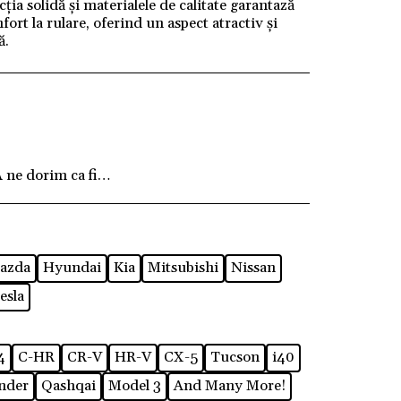
ția solidă și materialele de calitate garantază
nfort la rulare, oferind un aspect atractiv și
ă.
ne dorim ca fiecare client să fie pe deplin mulțum
azda
Hyundai
Kia
Mitsubishi
Nissan
esla
4
C-HR
CR-V
HR-V
CX-5
Tucson
i40
nder
Qashqai
Model 3
And Many More!