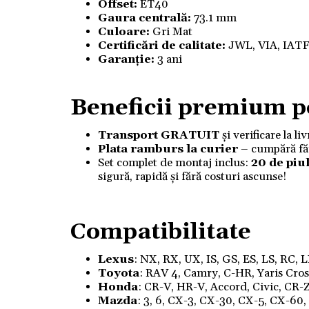
Offset:
ET40
Gaura centrală:
73.1 mm
Culoare:
Gri Mat
Certificări de calitate:
JWL, VIA, IAT
Garanție:
3 ani
Beneficii premium p
Transport GRATUIT
și verificare la l
Plata ramburs la curier
– cumpără fără
Set complet de montaj inclus:
20 de piul
sigură, rapidă și fără costuri ascunse!
Compatibilitate
Lexus
: NX, RX, UX, IS, GS, ES, LS, RC, 
Toyota
: RAV 4, Camry, C-HR, Yaris Cross,
Honda
: CR-V, HR-V, Accord, Civic, CR-Z
Mazda
: 3, 6, CX-3, CX-30, CX-5, CX-60