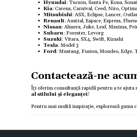
Hyundai
: Tucson, Santa Fe, Kona, Sonata
Kia
: Carens, Carnival, Ceed, Niro, Optim
Mitsubishi
: ASX, Eclipse, Lancer, Outl
Renault
: Austral, Espace, Express, Flue
Nissan
: Almera, Juke, Leaf, Maxima, Pri
Subaru
: Forester, Levorg
Suzuki
: Vitara, SX4, Swift, Kizashi
Tesla
: Model 3
Ford
: Mustang, Fusion, Mondeo, Edge, T
Contactează-ne acu
Îți oferim consultanță rapidă pentru a te ajuta 
al stilului și eleganței
!
Pentru mai multă inspirație, explorează gama 