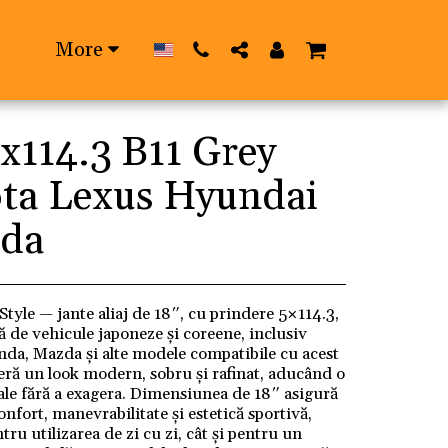
More
x114.3 B11 Grey
ota Lexus Hyundai
da
tyle — jante aliaj de 18″, cu prindere 5×114.3,
ă de vehicule japoneze și coreene, inclusiv
da, Mazda și alte modele compatibile cu acest
eră un look modern, sobru și rafinat, aducând o
le fără a exagera. Dimensiunea de 18″ asigură
onfort, manevrabilitate și estetică sportivă,
tru utilizarea de zi cu zi, cât și pentru un