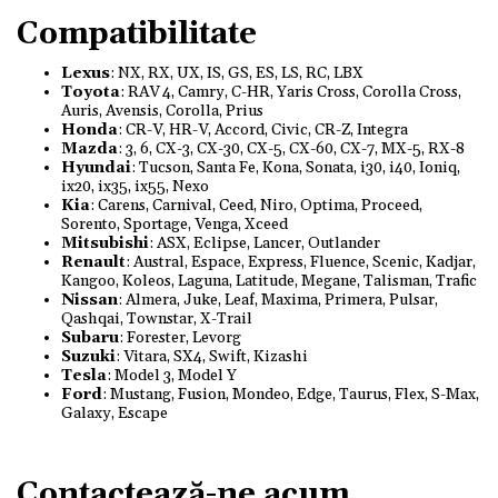
Compatibilitate
Lexus
: NX, RX, UX, IS, GS, ES, LS, RC, LBX
Toyota
: RAV 4, Camry, C-HR, Yaris Cross, Corolla Cross,
Auris, Avensis, Corolla, Prius
Honda
: CR-V, HR-V, Accord, Civic, CR-Z, Integra
Mazda
: 3, 6, CX-3, CX-30, CX-5, CX-60, CX-7, MX-5, RX-8
Hyundai
: Tucson, Santa Fe, Kona, Sonata, i30, i40, Ioniq,
ix20, ix35, ix55, Nexo
Kia
: Carens, Carnival, Ceed, Niro, Optima, Proceed,
Sorento, Sportage, Venga, Xceed
Mitsubishi
: ASX, Eclipse, Lancer, Outlander
Renault
: Austral, Espace, Express, Fluence, Scenic, Kadjar,
Kangoo, Koleos, Laguna, Latitude, Megane, Talisman, Trafic
Nissan
: Almera, Juke, Leaf, Maxima, Primera, Pulsar,
Qashqai, Townstar, X-Trail
Subaru
: Forester, Levorg
Suzuki
: Vitara, SX4, Swift, Kizashi
Tesla
: Model 3, Model Y
Ford
: Mustang, Fusion, Mondeo, Edge, Taurus, Flex, S-Max,
Galaxy, Escape
Contactează-ne acum