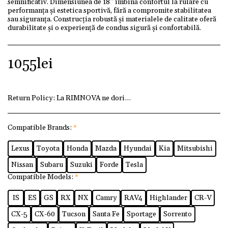
semnificativ. Dimensiunea de 18″ îmbină confortul la rulare cu
performanța și estetica sportivă, fără a compromite stabilitatea
sau siguranța. Construcția robustă și materialele de calitate oferă
durabilitate și o experiență de condus sigură și confortabilă.
1055
lei
Return Policy:
La RIMNOVA ne dorim ca fiecare client să fi
Compatible Brands:
*
Lexus
Toyota
Honda
Mazda
Hyundai
Kia
Mitsubishi
Nissan
Subaru
Suzuki
Forde
Tesla
Compatible Models:
*
IS
ES
GS
RX
NX
Camry
RAV4
Highlander
CR-V
CX-5
CX-60
Tucson
Santa Fe
Sportage
Sorrento