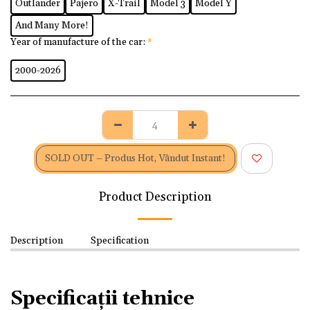
Outlander
Pajero
X-Trail
Model 3
Model Y
And Many More!
Year of manufacture of the car:
*
2000-2026
SOLD OUT – Produs Hot, Vândut Instant!
Product Description
Description
Specification
Specificații tehnice