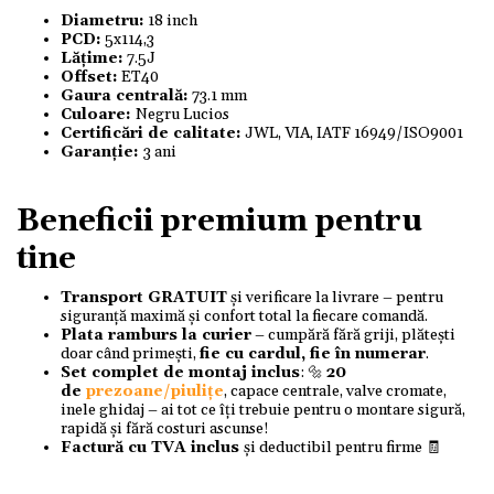
Diametru:
18 inch
PCD:
5x114,3
Lățime:
7.5J
Offset:
ET40
Gaura centrală:
73.1 mm
Culoare:
Negru Lucios
Certificări de calitate:
JWL, VIA, IATF 16949/ISO9001
Garanție:
3 ani
Beneficii premium pentru
tine
Transport GRATUIT
și verificare la livrare – pentru
siguranță maximă și confort total la fiecare comandă.
Plata ramburs la curier
– cumpără fără griji, plătești
doar când primești,
fie cu cardul, fie în numerar
.
Set complet de montaj inclus
: 🔩
20
de
prezoane/piulițe
, capace centrale, valve cromate,
inele ghidaj – ai tot ce îți trebuie pentru o montare sigură,
rapidă și fără costuri ascunse!
Factură cu TVA inclus
și deductibil pentru firme 🧾