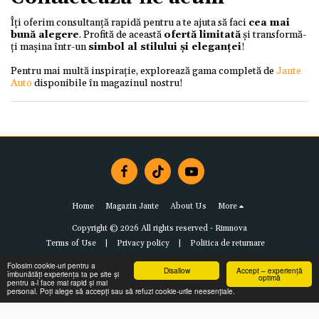
Îți oferim consultanță rapidă pentru a te ajuta să faci
cea mai
bună alegere
. Profită de această
ofertă limitată
și transformă-
ți mașina într-un
simbol al stilului și eleganței
!
Pentru mai multă inspirație, explorează gama completă de
Jante
Auto
disponibile în magazinul nostru!
Home
Magazin Jante
About Us
More
Copyright © 2026 All rights reserved -
Rimnova
Terms of Use
|
Privacy policy
|
Politica de returnare
Folosim cookie-uri pentru a
Disallow
Accept – experiență
îmbunătăți experiența ta pe site și
optimă
pentru a-l face mai rapid și mai
personal. Poți alege să accepți sau să refuzi cookie-urile neesențiale.