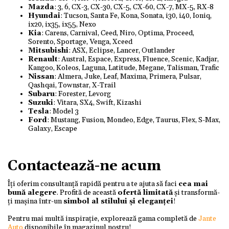
Mazda
: 3, 6, CX-3, CX-30, CX-5, CX-60, CX-7, MX-5, RX-8
Hyundai
: Tucson, Santa Fe, Kona, Sonata, i30, i40, Ioniq,
ix20, ix35, ix55, Nexo
Kia
: Carens, Carnival, Ceed, Niro, Optima, Proceed,
Sorento, Sportage, Venga, Xceed
Mitsubishi
: ASX, Eclipse, Lancer, Outlander
Renault
: Austral, Espace, Express, Fluence, Scenic, Kadjar,
Kangoo, Koleos, Laguna, Latitude, Megane, Talisman, Trafic
Nissan
: Almera, Juke, Leaf, Maxima, Primera, Pulsar,
Qashqai, Townstar, X-Trail
Subaru
: Forester, Levorg
Suzuki
: Vitara, SX4, Swift, Kizashi
Tesla
: Model 3
Ford
: Mustang, Fusion, Mondeo, Edge, Taurus, Flex, S-Max,
Galaxy, Escape
Contactează-ne acum
Îți oferim consultanță rapidă pentru a te ajuta să faci
cea mai
bună alegere
. Profită de această
ofertă limitată
și transformă-
ți mașina într-un
simbol al stilului și eleganței
!
Pentru mai multă inspirație, explorează gama completă de
Jante
Auto
disponibile în magazinul nostru!