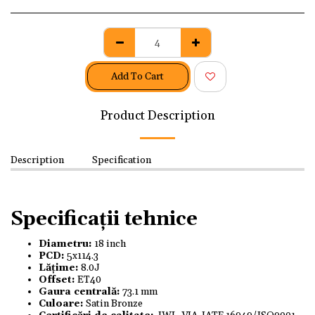
Add To Cart
Product Description
Description
Specification
Specificații tehnice
Diametru:
18 inch
PCD:
5x114.3
Lățime:
8.0J
Offset:
ET40
Gaura centrală:
73.1 mm
Culoare:
Satin Bronze