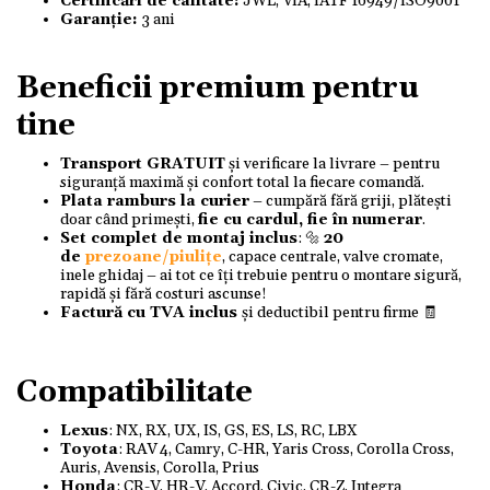
Certificări de calitate:
JWL, VIA, IATF 16949/ISO9001
Garanție:
3 ani
Beneficii premium pentru
tine
Transport GRATUIT
și verificare la livrare – pentru
siguranță maximă și confort total la fiecare comandă.
Plata ramburs la curier
– cumpără fără griji, plătești
doar când primești,
fie cu cardul, fie în numerar
.
Set complet de montaj inclus
: 🔩
20
de
prezoane/piulițe
, capace centrale, valve cromate,
inele ghidaj – ai tot ce îți trebuie pentru o montare sigură,
rapidă și fără costuri ascunse!
Factură cu TVA inclus
și deductibil pentru firme 🧾
Compatibilitate
Lexus
: NX, RX, UX, IS, GS, ES, LS, RC, LBX
Toyota
: RAV 4, Camry, C-HR, Yaris Cross, Corolla Cross,
Auris, Avensis, Corolla, Prius
Honda
: CR-V, HR-V, Accord, Civic, CR-Z, Integra