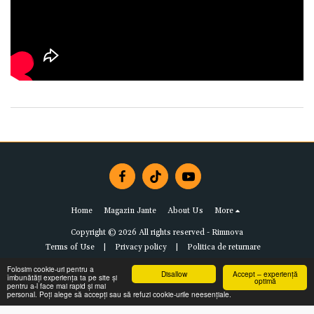
Home
Magazin Jante
About Us
More
Copyright © 2026 All rights reserved -
Rimnova
Terms of Use
|
Privacy policy
|
Politica de returnare
Folosim cookie-uri pentru a
Disallow
Accept – experiență
îmbunătăți experiența ta pe site și
optimă
pentru a-l face mai rapid și mai
personal. Poți alege să accepți sau să refuzi cookie-urile neesențiale.