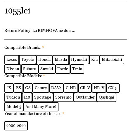
1055
lei
Return Policy:
La RIMNOVA ne dorim ca fiecare client să fi
Compatible Brands:
*
Lexus
Toyota
Honda
Mazda
Hyundai
Kia
Mitsubishi
Nissan
Subaru
Suzuki
Forde
Tesla
Compatible Models:
*
IS
ES
GS
Camry
RAV4
C-HR
CR-V
HR-V
CX-5
Tucson
i40
Sportage
Sorrento
Outlander
Qashqai
Model 3
And Many More!
Year of manufacture of the car:
*
2000-2026