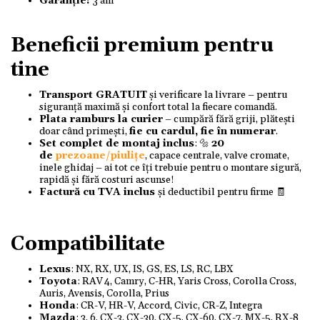
Garanție:
3 ani
Beneficii premium pentru
tine
Transport GRATUIT
și verificare la livrare – pentru
siguranță maximă și confort total la fiecare comandă.
Plata ramburs la curier
– cumpără fără griji, plătești
doar când primești,
fie cu cardul, fie în numerar
.
Set complet de montaj inclus
: 🔩
20
de
prezoane/piulițe
, capace centrale, valve cromate,
inele ghidaj – ai tot ce îți trebuie pentru o montare sigură,
rapidă și fără costuri ascunse!
Factură cu TVA inclus
și deductibil pentru firme 🧾
Compatibilitate
Lexus
: NX, RX, UX, IS, GS, ES, LS, RC, LBX
Toyota
: RAV 4, Camry, C-HR, Yaris Cross, Corolla Cross,
Auris, Avensis, Corolla, Prius
Honda
: CR-V, HR-V, Accord, Civic, CR-Z, Integra
Mazda
: 3, 6, CX-3, CX-30, CX-5, CX-60, CX-7, MX-5, RX-8