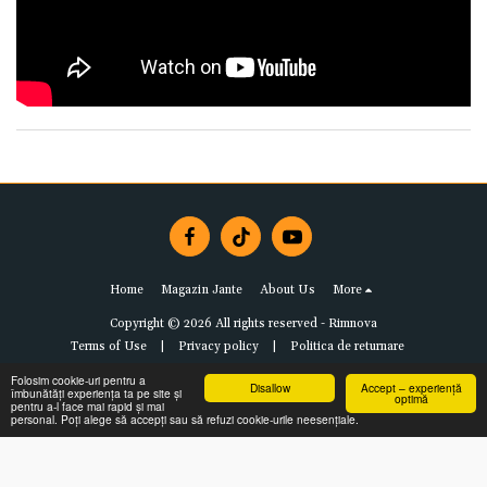
Home
Magazin Jante
About Us
More
Copyright © 2026 All rights reserved -
Rimnova
Terms of Use
|
Privacy policy
|
Politica de returnare
Folosim cookie-uri pentru a
Disallow
Accept – experiență
îmbunătăți experiența ta pe site și
optimă
pentru a-l face mai rapid și mai
personal. Poți alege să accepți sau să refuzi cookie-urile neesențiale.