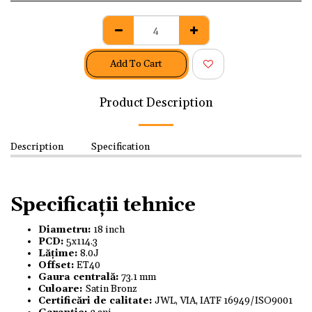
Add To Cart
Product Description
Description
Specification
Specificații tehnice
Diametru:
18 inch
PCD:
5x114.3
Lățime:
8.0J
Offset:
ET40
Gaura centrală:
73.1 mm
Culoare:
Satin Bronz
Certificări de calitate:
JWL, VIA, IATF 16949/ISO9001