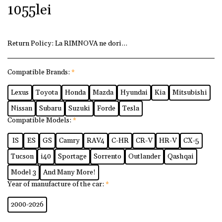
1055
lei
Return Policy:
La RIMNOVA ne dorim ca fiecare client să fi
Compatible Brands:
*
Lexus
Toyota
Honda
Mazda
Hyundai
Kia
Mitsubishi
Nissan
Subaru
Suzuki
Forde
Tesla
Compatible Models:
*
IS
ES
GS
Camry
RAV4
C-HR
CR-V
HR-V
CX-5
Tucson
i40
Sportage
Sorrento
Outlander
Qashqai
Model 3
And Many More!
Year of manufacture of the car:
*
2000-2026