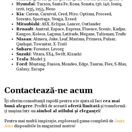
Hyundai
: Tucson, Santa Fe, Kona, Sonata, i30, i40, Ioniq,
ix20, ix35, ix55, Nexo
Kia
: Carens, Carnival, Ceed, Niro, Optima, Proceed,
Sorento, Sportage, Venga, Xceed
Mitsubishi
: ASX, Eclipse, Lancer, Outlander
Renault
: Austral, Espace, Express, Fluence, Scenic, Kadjar,
Kangoo, Koleos, Laguna, Latitude, Megane, Talisman, Trafic
Nissan
: Almera, Juke, Leaf, Maxima, Primera, Pulsar,
Qashqai, Townstar, X-Trail
Subaru
: Forester, Levorg
Suzuki
: Vitara, SX4, Swift, Kizashi
Tesla
: Model 3
Ford
: Mustang, Fusion, Mondeo, Edge, Taurus, Flex, S-Max,
Galaxy, Escape
Contactează-ne acum
Îți oferim consultanță rapidă pentru a te ajuta să faci
cea mai
bună alegere
. Profită de această
ofertă limitată
și transformă-
ți mașina într-un
simbol al stilului și eleganței
!
Pentru mai multă inspirație, explorează gama completă de
Jante
Auto
disponibile în magazinul nostru!