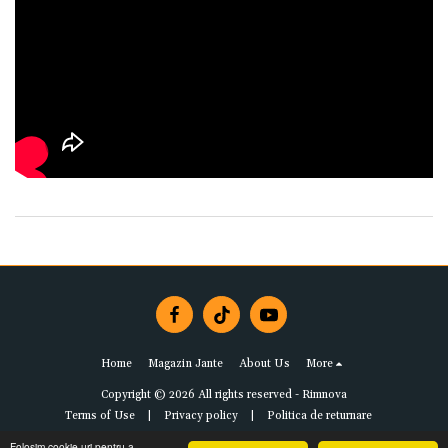
Home
Magazin Jante
About Us
More
Copyright © 2026 All rights reserved -
Rimnova
Terms of Use
|
Privacy policy
|
Politica de returnare
Folosim cookie-uri pentru a