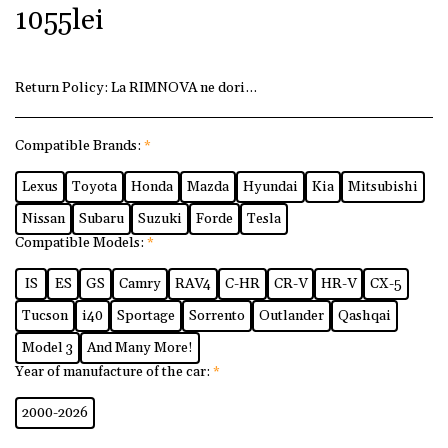
1055
lei
Return Policy:
La RIMNOVA ne dorim ca fiecare client să fi
Compatible Brands:
*
Lexus
Toyota
Honda
Mazda
Hyundai
Kia
Mitsubishi
Nissan
Subaru
Suzuki
Forde
Tesla
Compatible Models:
*
IS
ES
GS
Camry
RAV4
C-HR
CR-V
HR-V
CX-5
Tucson
i40
Sportage
Sorrento
Outlander
Qashqai
Model 3
And Many More!
Year of manufacture of the car:
*
2000-2026