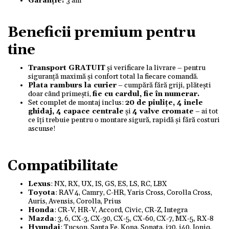
Garanție:
3 ani
Beneficii premium pentru
tine
Transport GRATUIT
și verificare la livrare – pentru
siguranță maximă și confort total la fiecare comandă.
Plata ramburs la curier
– cumpără fără griji, plătești
doar când primești,
fie cu cardul, fie în numerar.
Set complet de montaj inclus:
20 de piulițe, 4 inele
ghidaj, 4 capace centrale
și
4 valve cromate
– ai tot
ce îți trebuie pentru o montare sigură, rapidă și fără costuri
ascunse!
Compatibilitate
Lexus
: NX, RX, UX, IS, GS, ES, LS, RC, LBX
Toyota
: RAV 4, Camry, C-HR, Yaris Cross, Corolla Cross,
Auris, Avensis, Corolla, Prius
Honda
: CR-V, HR-V, Accord, Civic, CR-Z, Integra
Mazda
: 3, 6, CX-3, CX-30, CX-5, CX-60, CX-7, MX-5, RX-8
Hyundai
: Tucson, Santa Fe, Kona, Sonata, i30, i40, Ioniq,