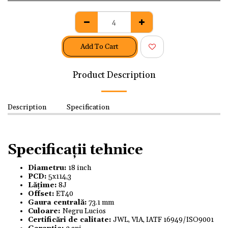
Add To Cart
Product Description
Description
Specification
Specificații tehnice
Diametru:
18 inch
PCD:
5x114,3
Lățime:
8J
Offset:
ET40
Gaura centrală:
73.1 mm
Culoare:
Negru Lucios
Certificări de calitate:
JWL, VIA, IATF 16949/ISO9001