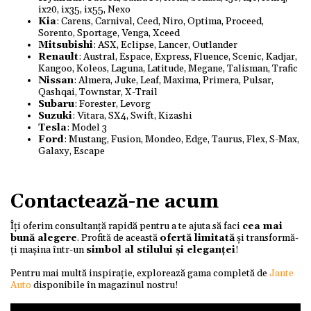
ix20, ix35, ix55, Nexo
Kia
: Carens, Carnival, Ceed, Niro, Optima, Proceed,
Sorento, Sportage, Venga, Xceed
Mitsubishi
: ASX, Eclipse, Lancer, Outlander
Renault
: Austral, Espace, Express, Fluence, Scenic, Kadjar,
Kangoo, Koleos, Laguna, Latitude, Megane, Talisman, Trafic
Nissan
: Almera, Juke, Leaf, Maxima, Primera, Pulsar,
Qashqai, Townstar, X-Trail
Subaru
: Forester, Levorg
Suzuki
: Vitara, SX4, Swift, Kizashi
Tesla
: Model 3
Ford
: Mustang, Fusion, Mondeo, Edge, Taurus, Flex, S-Max,
Galaxy, Escape
Contactează-ne acum
Îți oferim consultanță rapidă pentru a te ajuta să faci
cea mai
bună alegere
. Profită de această
ofertă limitată
și transformă-
ți mașina într-un
simbol al stilului și eleganței
!
Pentru mai multă inspirație, explorează gama completă de
Jante
Auto
disponibile în magazinul nostru!