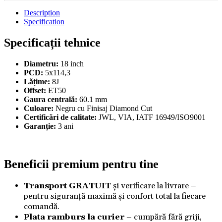
Description
Specification
Specificații tehnice
Diametru:
18 inch
PCD:
5x114,3
Lățime:
8J
Offset:
ET50
Gaura centrală:
60.1 mm
Culoare:
Negru cu Finisaj Diamond Cut
Certificări de calitate:
JWL, VIA, IATF 16949/ISO9001
Garanție:
3 ani
Beneficii premium pentru tine
Transport GRATUIT
și verificare la livrare –
pentru siguranță maximă și confort total la fiecare
comandă.
Plata ramburs la curier
– cumpără fără griji,