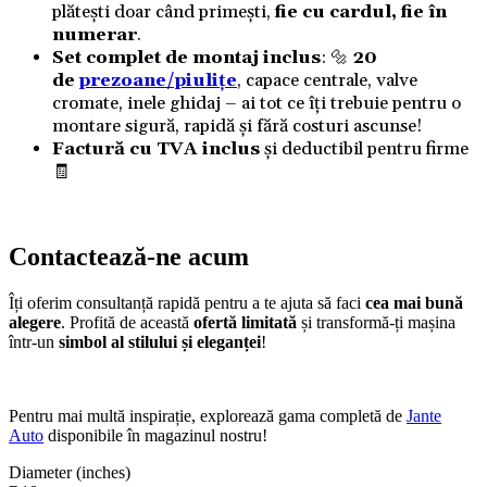
plătești doar când primești,
fie cu cardul, fie în
numerar
.
Set complet de montaj inclus
: 🔩
20
de
prezoane/piulițe
, capace centrale, valve
cromate, inele ghidaj – ai tot ce îți trebuie pentru o
montare sigură, rapidă și fără costuri ascunse!
Factură cu TVA inclus
și deductibil pentru firme
🧾
Contactează-ne acum
Îți oferim consultanță rapidă pentru a te ajuta să faci
cea mai bună
alegere
. Profită de această
ofertă limitată
și transformă-ți mașina
într-un
simbol al stilului și eleganței
!
Pentru mai multă inspirație, explorează gama completă de
Jante
Auto
disponibile în magazinul nostru!
Diameter (inches)