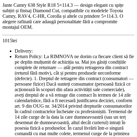
Jante Camry 638 Style R18 5×114.3 — design elegant cu spițe
subțiri și finisaj Diamond Cut, compatibile cu modelele Toyota
Camry, RAV4, C‑HR, Corolla și altele cu prindere 5×114.3. O
alegere rafinată care adaugă personalitate fără a compromite
montajul OEM.
1015
lei
Delivery:
Return Policy:
La RIMNOVA ne dorim ca fiecare client să fie pe deplin mulțumit de achiziția sa. Mai jos găsiți condițiile complete de returnare — atât pentru retragerea din contract (returul fără motiv), cât și pentru produsele neconforme (defecte). 1. Dreptul de retragere din contract (consumatori — persoane fizice) Dacă sunteți consumator (persoană fizică ce acționează în scopuri din afara activității sale comerciale), aveți dreptul de a vă retrage din contract în termen de 14 zile calendaristice, fără a fi necesară justificarea deciziei, conform art. 9 din OUG nr. 34/2014 privind drepturile consumatorilor în cadrul contractelor încheiate cu profesioniștii. Termenul de 14 zile curge de la data la care dumneavoastră (sau un terț desemnat de dumneavoastră, altul decât curierul) intrați în posesia fizică a produselor. În cazul livrării într-o singură comandă cu mai multe colete, termenul curge de la primirea ultimului colet. Utilizarea sau montarea produselor nu anulează dreptul de retragere. Manipularea produselor dincolo de ceea ce este necesar verificării lor poate atrage însă o diminuare a sumei restituite, în condițiile secțiunii 5 de mai jos. 2. Cum vă exercitați dreptul de retragere Ne transmiteți, înainte de expirarea termenului de 14 zile, o declarație neechivocă privind decizia dumneavoastră de retragere, prin oricare dintre următoarele canale: 🔹e-mail: contact@rimnova.eu 🔹WhatsApp: +40 751 951 207 Puteți folosi formularul de retragere din partea de jos a magazinului nostru - buton "retragerea din contract" (recomandat, dar nu obligatoriu). Termenul este respectat dacă declarația este transmisă înainte de expirarea celor 14 zile. Vă confirmăm primirea declarației de retragere fără întârziere, în scris (e-mail sau WhatsApp). 3. Returnarea produselor Returnați produsele fără întârzieri nejustificate și în cel mult 14 zile de la data la care ne-ați comunicat decizia de retragere, la adresa: 🔹RIMNOVA S.R.L. — Str. XLIX 3, Cristian 557085, jud. Sibiu Costul direct al returnării produselor este suportat de client (art. 14 alin. 2 din OUG nr. 34/2014). Întrucât jantele, prin natura și dimensiunile lor, nu pot fi returnate prin poșta normală, costul estimat al returnării unui set de 4 jante prin curier este de aproximativ 160–280 lei (4 colete de cca. 52×52×27 cm fiecare), în funcție de curierul ales. Recomandări de ambalare — protejează atât produsele, cât și suma pe care o primiți înapoi: 🔹folosiți ambalajul original, cu toate elementele de protecție și separatoarele incluse la livrare; 🔹fixați prezoanele, valvele și capacele centrale în pungi separate, închise cu bandă adezivă, astfel încât să nu se deplaseze liber în colet și să nu lovească jantele în timpul transportului; 🔹asigurați-vă că fiecare jantă este imobilizată în cutia sa. Deteriorările survenite în transportul de retur ca urmare a ambalării necorespunzătoare, precum și lipsa accesoriilor livrate (prezoane, valve, capace centrale, elemente de protecție), pot fi luate în calcul la stabilirea diminuării valorii, conform secțiunii 5. 4. Verificarea permisă a produselor Aveți dreptul să verificați produsele după livrare așa cum ați putea să o faceți într-un magazin fizic, fără nicio răspundere și fără nicio diminuare a sumei restituite: 🔹inspecția vizuală completă a fiecărei jante; 🔹verificarea tehnică pe mașina de echilibrat, fără anvelopă montată, într-un service sau vulcanizare. Vă recomandăm să efectuați aceste verificări imediat după livrare, înainte de montarea anvelopelor, și să ne semnalați de îndată orice aspect constatat. Verificarea înainte de montaj este în interesul dumneavoastră: permite soluționarea rapidă și fără costuri a oricărei situații. 5. Diminuarea valorii produselor returnate (art. 14 alin. 3, OUG nr. 34/2014) Verificarea jantelor descrisă la secțiunea 4 — inspecția vizuală și verificarea pe mașina de echilibrat, fără anvelopă montată — corespunde manipulării necesare pentru stabilirea naturii, caracteristicilor și funcționării produsului și nu atrage nicio răspundere pentru client. Montarea anvelopelor pe jante nu anulează dreptul de retragere, însă depășește verificarea necesară: urmele de montaj și adezivul de talon rămas pe jantă fac ca produsul să nu mai poată fi comercializat ca nou. În acest caz, clientul răspunde pentru diminuarea valorii produsului, conform art. 14 alin. (3) din OUG nr. 34/2014. Diminuarea valorii este, de regulă, de 30% din prețul achitat pentru fiecare jantă care prezintă urme de montaj, și se stabilește individual, la recepția returului, pe baza stării reale a produselor, constatată și documentată prin fotografii și raport de verificare comunicat clientului. Dacă starea produselor o justifică, procentul aplicat poate fi mai mic. Aceleași reguli se aplică proporțional și pentru: deteriorări cauzate de manipularea necorespunzătoare (zgârieturi, lovituri survenite după livrare), lipsa accesoriilor livrate (prezoane, valve, capace centrale) și lipsa sau deteriorarea ambalajului original, dacă aceasta duce la deteriorarea produselor în transportul de retur ori afectează posibilitatea recomercializării lor. În situația-limită în care produsul returnat este deteriorat iremediabil și nu mai poate fi utilizat sau recomercializat în nicio formă (stare de fier vechi), diminuarea poate ajunge până la 100% din prețul produsului respectiv — constatată la recepție și documentată prin fotografii și raport tehnic comunicat clientului. Diminuarea se aplică per produs: pentru celelalte produse din comandă, returnate în stare corespunzătoare, restituirea se face conform regulilor de mai sus. Destinația sumei reținute: RIMNOVA nu obține niciun profit din diminuarea reținută. Produsele returnate cu urme de montaj sunt recomercializate în categoria „Outlet — produs verificat, cu urme de utilizare/montaj", la un preț redus corespunzător diminuării aplicate, iar cumpărătorul următor este informat expres asupra stării produsului. Suma reținută acoperă exact această reducere de preț. 6. Rambursarea Suma restituită include prețul integral al produselor și costul livrării standard inițiale. Nu se restituie suplimentul aferent unei modalități de livrare mai scumpe decât livrarea standard, dacă ați ales expres o astfel de modalitate. Rambursarea se efectuează în cel mult 14 zile de la data la care am fost informați asupra deciziei de retragere. Putem amâna rambursarea până la data la care primim produsele returnate sau până la data la care ne furnizați dovada expedierii acestora, fiind valabilă data cea mai apropiată (art. 13 alin. 3 din OUG nr. 34/2014). Rambursarea se face folosind aceeași modalitate de plată utilizată la comandă, cu excepția cazului în care ne comunicați expres, în scris, acordul pentru o altă modalitate (de exemplu, transfer bancar într-un cont indicat de dumneavoastră). Rambursarea nu generează niciun cost suplimentar pentru client. Dacă este cazul, din suma restituită se scade diminuarea valorii stabilită conform secțiunii 5, pe baza raportului de verificare care vă este comunicat împreună cu calculul sumei. 7. Excepții de la dreptul de retragere Dreptul de retragere nu se aplică produselor confecționate sau aduse special după specificațiile clientului ori personalizate în mod clar (art. 16 lit. c din OUG nr. 34/2014) — de exemplu, jante procurate pe comandă specială, în configurația cerută de client. Caracterul de „produs la comandă specială" este comunicat expres înainte de plasarea comenzii. 8. Produse neconforme — garanția legală de conformitate (OUG nr. 140/2021) Independent de dreptul de retragere, RIMNOVA, în calitate de vânzător, răspunde față de consumatori pentru orice neconformitate existentă la momentul livrării și constatată în termen de 2 ani de la livrare. Neconformitatea constatată în primele 12 luni de la livrare se prezumă a fi existat la momentul livrării, cu excepția cazului în care se dovedește contrariul sau prezumția este incompatibilă cu natura produsului ori a neconformității. În caz de neconformitate confirmată, aveți dreptul, în condițiile legii, la: reparare sau înlocuire, iar dacă acestea nu sunt posibile ori nu sunt aduse la îndeplinire corespunzător — la reducerea corespunzătoare a prețului sau restituirea integrală a contravalorii. Toate costurile aferente (transportul de retur, examinarea tehnică, înlocuirea sau rambursarea) sunt suportate de RIMNOVA. Cum semnalați o neconformitate: notificați-ne în cel mai scurt timp de la constatare (recomandat în termen de 48 de ore de la recepție, înainte de montarea anvelopelor), prin e-mail la contact@rimnova.eu sau WhatsApp, însoțit de dovezi clare: fotografii, înregistrare video și o scurtă descriere. Verificarea tehnică a produselor reclamate. Produsele reclamate ca neconforme sunt supuse unei verificări tehnice, cu ridicare organizată și plătită de RIMNOVA. Pentru clarificare: imposibilitatea echilibrării unei jante este indicată, de regulă, de valori anormal de ridicate ale greutăților necesare la echilibrare, în condițiile în care janta este verificată fără anvelopă, pe echipamente profesionale. Evaluarea se realizează în condiții standard de testare, fără anvelopă montată. Valorile de echilibrare pot varia în funcție de echipament, dimensiune și toleranțe. În cazul în care valorile ridicate apar doar după montarea anvelopelor, iar janta fără anvelopă prezintă valori normale, în majoritatea cazurilor cauza este anvelopa, nu janta. Acest fenomen este frecvent la anvelopele all-season sau de iarnă, în special la cele cu profil agresiv, construcție rigidă sau design asimetric. Determinarea cauzei (jantă vs. anvelopă) se face exclusiv în urma verificării tehnice. Rezultatul verificării vă este comunicat printr-un raport, însoțit de fotografii: 🔹dacă neconformitatea se confirmă — aplicăm remediile de mai sus, integral pe costul RIMNOVA; 🔹dacă neconformitatea nu se confirmă — vă comunicăm raportul de verificare și aveți la alegere: retrimiterea produselor către dumneavoastră (costul transportulu