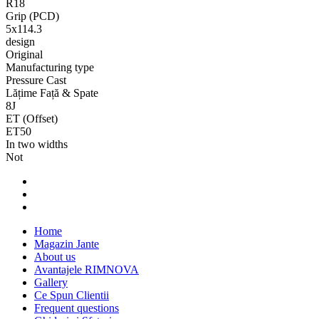
R18
Grip (PCD)
5x114.3
design
Original
Manufacturing type
Pressure Cast
Lățime Față & Spate
8J
ET (Offset)
ET50
In two widths
Not
Home
Magazin Jante
About us
Avantajele RIMNOVA
Gallery
Ce Spun Clientii
Frequent questions