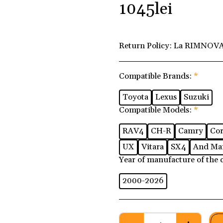
1045
lei
Return Policy:
La RIMNOVA 
Compatible Brands:
*
Toyota
Lexus
Suzuki
Compatible Models:
*
RAV4
CH-R
Camry
Cor
UX
Vitara
SX4
And Ma
Year of manufacture of the 
2000-2026