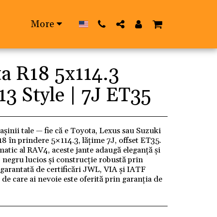
More
a R18 5x114.3
3 Style | 7J ET35
inii tale — fie că e Toyota, Lexus sau Suzuki
8 în prindere 5×114.3, lățime 7J, offset ET35.
atic al RAV4, aceste jante adaugă eleganță și
j negru lucios și construcție robustă prin
 garantată de certificări JWL, VIA și IATF
de care ai nevoie este oferită prin garanția de