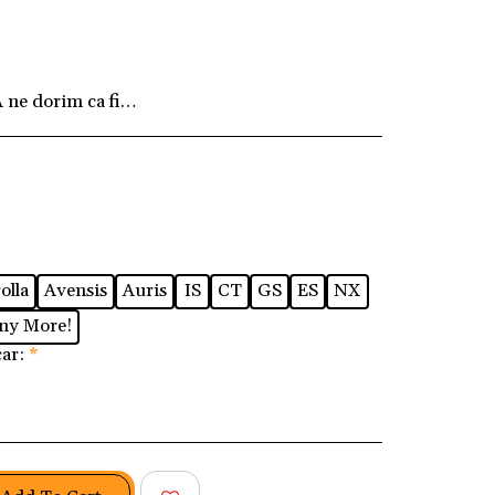
ne dorim ca fiecare client să fie pe deplin mulțum
olla
Avensis
Auris
IS
CT
GS
ES
NX
ny More!
car:
*