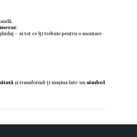
mandă.
numerar
.
 ghidaj – ai tot ce îți trebuie pentru o montare
mitată
și transformă-ți mașina într-un
simbol