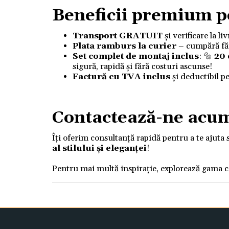
Beneficii premium p
Transport GRATUIT
și verificare la l
Plata ramburs la curier
– cumpără fără
Set complet de montaj inclus
: 🔩
20
sigură, rapidă și fără costuri ascunse!
Factură cu TVA inclus
și deductibil p
Contactează-ne acu
Îți oferim consultanță rapidă pentru a te ajuta 
al stilului și eleganței
!
Pentru mai multă inspirație, explorează gama 