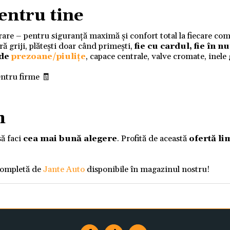
entru tine
ivrare – pentru siguranță maximă și confort total la fiecare co
 griji, plătești doar când primești,
fie cu cardul, fie în 
 de
prezoane/piulițe
, capace centrale, valve cromate, inele
entru firme 🧾
m
să faci
cea mai bună alegere
. Profită de această
ofertă li
completă de
Jante Auto
disponibile în magazinul nostru!