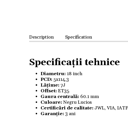
Description
Specification
Specificații tehnice
Diametru:
18 inch
PCD:
5x114,3
Lățime:
7J
Offset:
ET35
Gaura centrală:
60.1 mm
Culoare:
Negru Lucios
Certificări de calitate:
JWL, VIA, IAT
Garanție:
3 ani