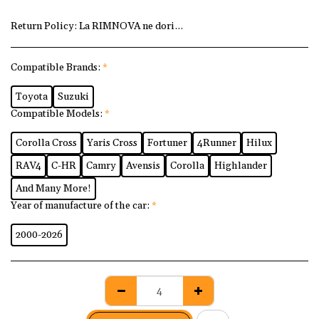
Return Policy:
La RIMNOVA ne dorim ca fiecare client să fi
Compatible Brands:
*
Toyota
Suzuki
Compatible Models:
*
Corolla Cross
Yaris Cross
Fortuner
4Runner
Hilux
RAV4
C-HR
Camry
Avensis
Corolla
Highlander
And Many More!
Year of manufacture of the car:
*
2000-2026