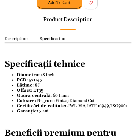
Add To Cart
Product Description
Description
Specification
Specificații tehnice
Diametru:
18 inch
PCD:
5x114,3
Lățime:
8J
Offset:
ET35
Gaura centrală:
60.1 mm
Culoare:
Negru cu Finisaj Diamond Cut
Certificări de calitate:
JWL, VIA, IATF 16949/ISO9001
Garanție:
3 ani
Beneficii premium pentru