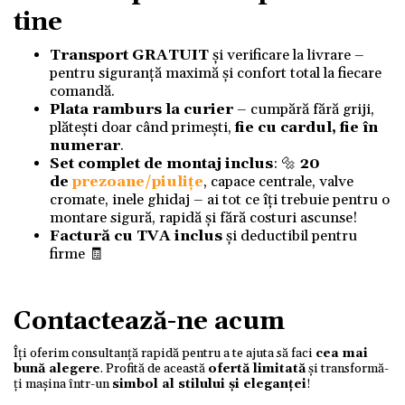
tine
Transport GRATUIT
și verificare la livrare –
pentru siguranță maximă și confort total la fiecare
comandă.
Plata ramburs la curier
– cumpără fără griji,
plătești doar când primești,
fie cu cardul, fie în
numerar
.
Set complet de montaj inclus
: 🔩
20
de
prezoane/piulițe
, capace centrale, valve
cromate, inele ghidaj – ai tot ce îți trebuie pentru o
montare sigură, rapidă și fără costuri ascunse!
Factură cu TVA inclus
și deductibil pentru
firme 🧾
Contactează-ne acum
Îți oferim consultanță rapidă pentru a te ajuta să faci
cea mai
bună alegere
. Profită de această
ofertă limitată
și transformă-
ți mașina într-un
simbol al stilului și eleganței
!