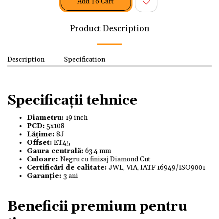
Add To Cart
Product Description
Description
Specification
Specificații tehnice
Diametru:
19 inch
PCD:
5x108
Lățime:
8J
Offset:
ET45
Gaura centrală:
63.4 mm
Culoare:
Negru cu finisaj Diamond Cut
Certificări de calitate:
JWL, VIA, IATF 16949/ISO9001
Garanție:
3 ani
Beneficii premium pentru