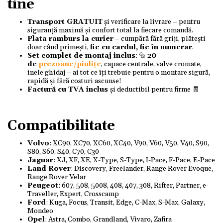
tine
Transport GRATUIT
și verificare la livrare – pentru
siguranță maximă și confort total la fiecare comandă.
Plata ramburs la curier
– cumpără fără griji, plătești
doar când primești,
fie cu cardul, fie în numerar
.
Set complet de montaj inclus
: 🔩
20
de
prezoane/piulițe
, capace centrale, valve cromate,
inele ghidaj – ai tot ce îți trebuie pentru o montare sigură,
rapidă și fără costuri ascunse!
Factură cu TVA inclus
și deductibil pentru firme 🧾
Compatibilitate
Volvo
: XC90, XC70, XC60, XC40, V90, V60, V50, V40, S90,
S80, S60, S40, C70, C30
Jaguar
: XJ, XF, XE, X-Type, S-Type, I-Pace, F-Pace, E-Pace
Land Rover
: Discovery, Freelander, Range Rover Evoque,
Range Rover Velar
Peugeot
: 607, 508, 5008, 408, 407, 308, Rifter, Partner, e-
Traveller, Expert, Crosscamp
Ford
: Kuga, Focus, Transit, Edge, C-Max, S-Max, Galaxy,
Mondeo
Opel
: Astra, Combo, Grandland, Vivaro, Zafira