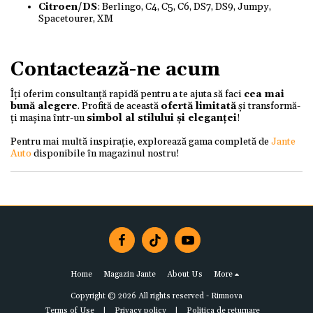
Citroen/DS
: Berlingo, C4, C5, C6, DS7, DS9, Jumpy,
Spacetourer, XM
Contactează-ne acum
Îți oferim consultanță rapidă pentru a te ajuta să faci
cea mai
bună alegere
. Profită de această
ofertă limitată
și transformă-
ți mașina într-un
simbol al stilului și eleganței
!
Pentru mai multă inspirație, explorează gama completă de
Jante
Auto
disponibile în magazinul nostru!
Home
Magazin Jante
About Us
More
Copyright © 2026 All rights reserved -
Rimnova
Terms of Use
|
Privacy policy
|
Politica de returnare