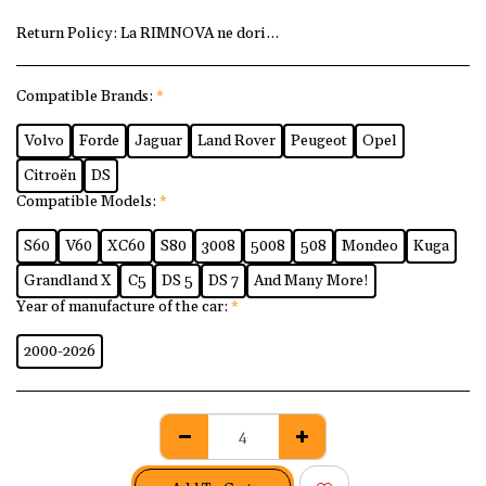
Return Policy:
La RIMNOVA ne dorim ca fiecare client să fi
Compatible Brands:
*
Volvo
Forde
Jaguar
Land Rover
Peugeot
Opel
Citroën
DS
Compatible Models:
*
S60
V60
XC60
S80
3008
5008
508
Mondeo
Kuga
Grandland X
C5
DS 5
DS 7
And Many More!
Year of manufacture of the car:
*
2000-2026