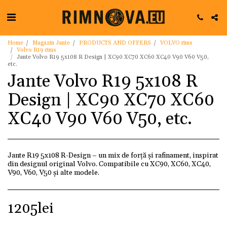
Home
Magazin Jante
PRODUCTS AND OFFERS
VOLVO rims
Volvo R19 rims
Jante Volvo R19 5x108 R Design | XC90 XC70 XC60 XC40 V90 V60 V50,
etc.
Jante Volvo R19 5x108 R
Design | XC90 XC70 XC60
XC40 V90 V60 V50, etc.
Jante R19 5x108 R-Design – un mix de forță și rafinament, inspirat
din designul original Volvo. Compatibile cu XC90, XC60, XC40,
V90, V60, V50 și alte modele.
1205
lei