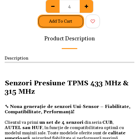
Add To Cart
Product Description
Description
Senzori Presiune TPMS 433 MHz &
315 MHz
🔧
Noua generație de senzori Uni-Sensor – Fiabilitate,
Compatibilitate, Performanță!
Clientul va primi
un set de 4 senzori
din seria
CUB
,
AUTEL
sau
HUF
, în funcție de compatibilitatea optimă cu
modelul mașinii sale. Toate modelele oferite sunt de
calitate
superioară
, asigurând fiabilitate și performanță maximă.