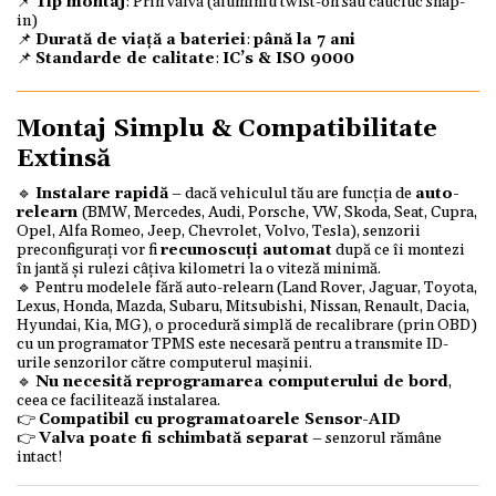
📌
Tip montaj
: Prin valvă (aluminiu twist-on sau cauciuc snap-
in)
📌
Durată de viață a bateriei
:
până la 7 ani
📌
Standarde de calitate
:
IC’s & ISO 9000
Montaj Simplu & Compatibilitate
Extinsă
🔹
Instalare rapidă
– dacă vehiculul tău are funcția de
auto-
relearn
(BMW, Mercedes, Audi, Porsche, VW, Skoda, Seat, Cupra,
Opel, Alfa Romeo, Jeep, Chevrolet, Volvo, Tesla), senzorii
preconfigurați vor fi
recunoscuți automat
după ce îi montezi
în jantă și rulezi câțiva kilometri la o viteză minimă.
🔹 Pentru modelele fără auto-relearn (Land Rover, Jaguar, Toyota,
Lexus, Honda, Mazda, Subaru, Mitsubishi, Nissan, Renault, Dacia,
Hyundai, Kia, MG), o procedură simplă de recalibrare (prin OBD)
cu un programator TPMS este necesară pentru a transmite ID-
urile senzorilor către computerul mașinii.
🔹
Nu necesită reprogramarea computerului de bord
,
ceea ce facilitează instalarea.
👉
Compatibil cu programatoarele Sensor-AID
👉
Valva poate fi schimbată separat
– senzorul rămâne
intact!