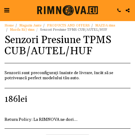
Home
Magazin Jante
PRODUCTS AND OFFERS
MAZDA rims
Mazda R17 rims
Senzori Presiune TPMS CUB/AUTEL/HUF
Senzori Presiune TPMS
CUB/AUTEL/HUF
Senzorii sunt preconfigurați înainte de livrare, încât să se
potrivească perfect modelului tău auto.
186
lei
Return Policy:
La RIMNOVA ne dorim ca fiecare client să fi