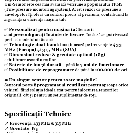
Uni-Sensor este cea mai avansată versiune a popularului TPMS
(Tire-pressure monitoring system). Acest senzor de presiune a
anvelopelor îți oferă un control precis al presiunii, contribuind la
siguranța și eficiența mașinii tale.
✅
Personalizat pentru mașina ta!
Senzorii
sunt
preconfigurați înainte de livrare
, încât să se potrivească
perfect modelului tău auto.
✅
Tehnologie dual-band
: funcționează pe frecvențele
433
MHz (Europa) și 315 MHz (SUA)
✅
Dimensiuni reduse & greutate optimă (18g)
–
echilibrare ușoară a roților
✅
Baterie de lungă durată
– până la
7 ani de funcționare
✅
Posibilitate de reprogramare
de până la
100.000 de ori
🚘
Un singur senzor pentru toate mașinile!
Senzorul poate fi
programat și reutilizat
pentru aproape orice
vehicul, fiind soluția ideală atât pentru înlocuirea senzorilor
originali, cât și pentru un set suplimentar de roți.
Specificații Tehnice
📌
Frecvență
: 433 MHz & 315 MHz
📌
Greutate
: 18g