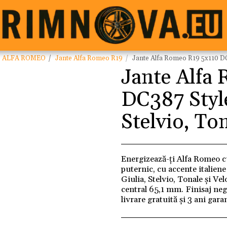
e ALFA ROMEO
Jante Alfa Romeo R19
Jante Alfa Romeo R19 5x110 DC38
Jante Alfa
DC387 Style 
Stelvio, To
Energizează-ți Alfa Romeo c
puternic, cu accente italien
Giulia, Stelvio, Tonale și V
central 65,1 mm. Finisaj neg
livrare gratuită și 3 ani gara