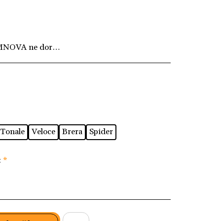
MNOVA ne dorim ca fiecare client să fie pe deplin
Tonale
Veloce
Brera
Spider
:
*