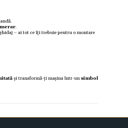
mandă.
numerar
.
 ghidaj – ai tot ce îți trebuie pentru o montare
mitată
și transformă-ți mașina într-un
simbol