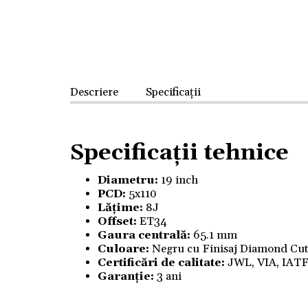
Descriere
Specificații
Specificații tehnice
Diametru:
19 inch
PCD:
5x110
Lățime:
8J
Offset:
ET34
Gaura centrală:
65.1 mm
Culoare:
Negru cu Finisaj Diamond Cu
Certificări de calitate:
JWL, VIA, IAT
Garanție:
3 ani