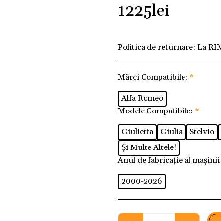
1225
lei
Politica de returnare:
La RI
Mărci Compatibile:
*
Alfa Romeo
Modele Compatibile:
*
Giulietta
Giulia
Stelvio
Și Multe Altele!
Anul de fabricație al mașinii
2000-2026