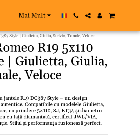
Mai Mult
7 Style | Giulietta, Giulia, Stelvio, Tonale, Veloce
 Romeo R19 5x110
| Giulietta, Giulia,
nale, Veloce
u jantele R19 DC387 Style – un design
e autentice. Compatibile cu modelele Giulietta,
eloce, cu prindere 5×110, 8J, ET34 și diametru
ru cu față diamantată, certificat JWL/VIA,
nție. Stilul și performanța fuzionează perfect.