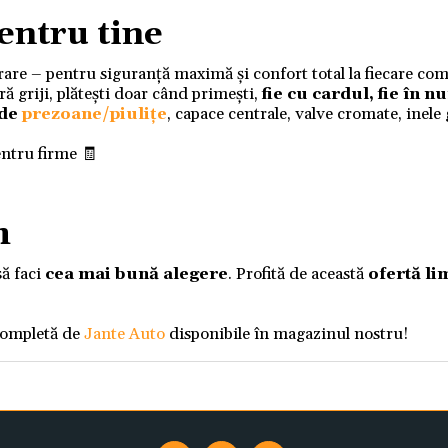
entru tine
ivrare – pentru siguranță maximă și confort total la fiecare co
 griji, plătești doar când primești,
fie cu cardul, fie în 
 de
prezoane/piulițe
, capace centrale, valve cromate, inele
entru firme 🧾
m
să faci
cea mai bună alegere
. Profită de această
ofertă li
completă de
Jante Auto
disponibile în magazinul nostru!