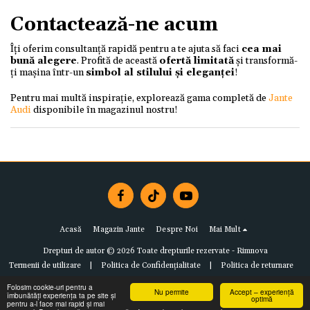
Contactează-ne acum
Îți oferim consultanță rapidă pentru a te ajuta să faci
cea mai
bună alegere
. Profită de această
ofertă limitată
și transformă-
ți mașina într-un
simbol al stilului și eleganței
!
Pentru mai multă inspirație, explorează gama completă de
Jante
Audi
disponibile în magazinul nostru!
Acasă
Magazin Jante
Despre Noi
Mai Mult
Drepturi de autor © 2026 Toate drepturile rezervate -
Rimnova
Termenii de utilizare
|
Politica de Confidențialitate
|
Politica de returnare
Folosim cookie-uri pentru a
Nu permite
Accept – experiență
îmbunătăți experiența ta pe site și
optimă
pentru a-l face mai rapid și mai