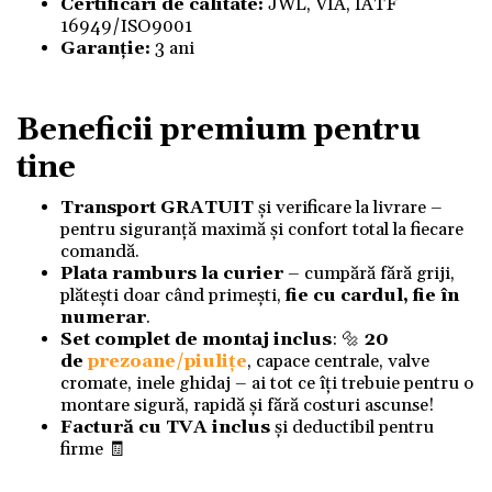
Certificări de calitate:
JWL, VIA, IATF
16949/ISO9001
Garanție:
3 ani
Beneficii premium pentru
tine
Transport GRATUIT
și verificare la livrare –
pentru siguranță maximă și confort total la fiecare
comandă.
Plata ramburs la curier
– cumpără fără griji,
plătești doar când primești,
fie cu cardul, fie în
numerar
.
Set complet de montaj inclus
: 🔩
20
de
prezoane/piulițe
, capace centrale, valve
cromate, inele ghidaj – ai tot ce îți trebuie pentru o
montare sigură, rapidă și fără costuri ascunse!
Factură cu TVA inclus
și deductibil pentru
firme 🧾