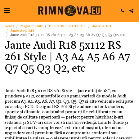
Acasă
Magazin Jante
PRODUSE ȘI OFERTE
Jante AUDI
Jante Audi R18
Jante Audi R18 5x112 RS 261 Style | A3 A4 A5 A6 A7 Q7 Q5 Q3 Q2, etc
Jante Audi R18 5x112 RS
261 Style | A3 A4 A5 A6 A7
Q7 Q5 Q3 Q2, etc
Jante Audi R18 5×112 RS-261 Style — jante aliaj de 18″, cu
prindere 5×112, compatibile cu o gamă variată de modele Audi
precum A3, A4, A5, A6, A7, Q2, Q3, Q5, Q7 și alte vehicule echipate
cu același PCD. Designul RS-261 Style aduce un look modern,
sportiv și dinamic, combinând proporțiile echilibrate cu un
finisaj de calitate superioară — perfect pentru hatchback-uri,
sedanuri și SUV-uri care vor să iasă în evidență. Liniile fluide și
aspectul atractiv completează exteriorul mașinii, oferind un
upgrade vizual premium fără a compromite confortul sau
stabilitatea la rulare — o alegere inspirată pentru șoferii care vor