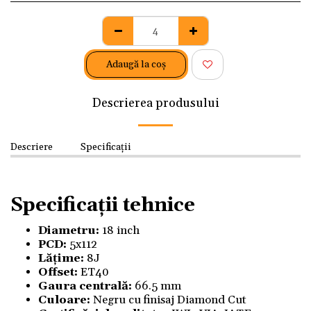
Adaugă la coş
Descrierea produsului
Descriere
Specificații
Specificații tehnice
Diametru:
18 inch
PCD:
5x112
Lățime:
8J
Offset:
ET40
Gaura centrală:
66.5 mm
Culoare:
Negru cu finisaj Diamond Cut