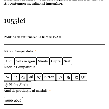
stil contemporan, rafinat și impunător.
1055
lei
Politica de returnare:
La RIMNOVA ne dorim ca fiecare client
Mărci Compatibile:
*
Audi
Volkswagen
Skoda
Cupra
Seat
Modele Compatibile:
A3
A4
A5
A6
A7
E-tron
Q7
Q5
Q3
Q2
Și Multe Altele!
Anul de producție al mașinii:
*
2000-2026