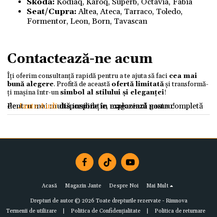
Skoda:
Kodiaq, Karoq, Superb, Octavia, Fabia
Seat/
Cupra
:
Altea, Ateca, Tarraco, Toledo,
Formentor, Leon, Born, Tavascan
Contactează-ne acum
Îți oferim consultanță rapidă pentru a te ajuta să faci
cea mai
bună alegere
. Profită de această
ofertă limitată
și transformă-
ți mașina într-un
simbol al stilului și eleganței
!
Pentru mai multă inspirație, explorează gama completă de
Jante Audi
disponibile în magazinul nostru!
Acasă
Magazin Jante
Despre Noi
Mai Mult
Drepturi de autor © 2026 Toate drepturile rezervate -
Rimnova
Termenii de utilizare
|
Politica de Confidențialitate
|
Politica de returnare