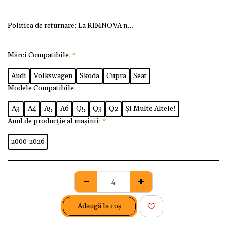
Politica de returnare:
La RIMNOVA ne dorim ca fiecare client
Mărci Compatibile:
*
Audi
Volkswagen
Skoda
Cupra
Seat
Modele Compatibile:
A3
A4
A5
A6
Q5
Q3
Q2
Și Multe Altele!
Anul de producție al mașinii:
*
2000-2026
Adaugă la coş