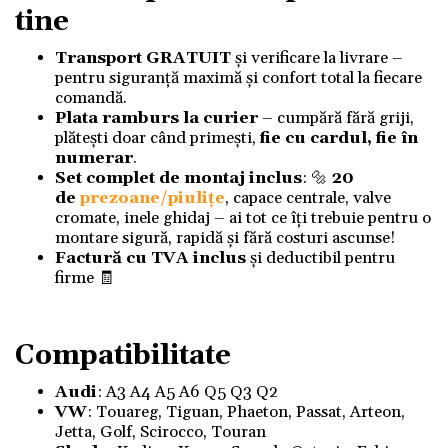
tine
Transport GRATUIT
și verificare la livrare –
pentru siguranță maximă și confort total la fiecare
comandă.
Plata ramburs la curier
– cumpără fără griji,
plătești doar când primești,
fie cu cardul, fie în
numerar
.
Set complet de montaj inclus
: 🔩
20
de
prezoane/piulițe
, capace centrale, valve
cromate, inele ghidaj – ai tot ce îți trebuie pentru o
montare sigură, rapidă și fără costuri ascunse!
Factură cu TVA inclus
și deductibil pentru
firme 🧾
Compatibilitate
Audi
: A3 A4 A5 A6 Q5 Q3 Q2
VW
: Touareg, Tiguan, Phaeton, Passat, Arteon,
Jetta, Golf, Scirocco, Touran