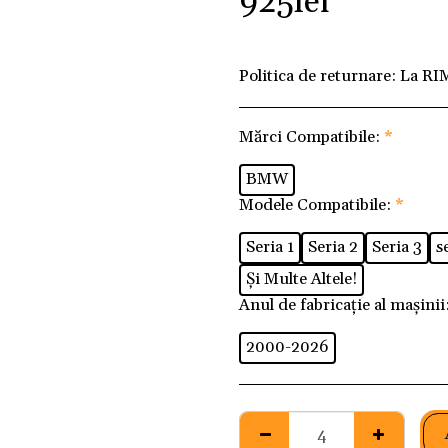
925
lei
Politica de returnare:
La RI
Mărci Compatibile:
*
BMW
Modele Compatibile:
*
Seria 1
Seria 2
Seria 3
s
Și Multe Altele!
Anul de fabricație al mașinii
2000-2026