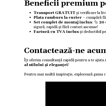
Beneficii premium p
Transport GRATUIT
și verificare la l
Plata ramburs la curier
– cumpără fără
Set complet de montaj inclus
: 🔩
20
sigură, rapidă și fără costuri ascunse!
Factură cu TVA inclus
și deductibil p
Contactează-ne acu
Îți oferim consultanță rapidă pentru a te ajuta 
al stilului și eleganței
!
Pentru mai multă inspirație, explorează gama 