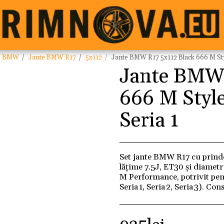
e BMW
Jante BMW R17
5x112
Jante BMW R17 5x112 Black 666 M Style
Jante BMW 
666 M Style 
Seria 1
Set jante BMW R17 cu prinder
lățime 7.5J, ET30 și diamet
M Performance, potrivit pe
Seria 1, Seria 2, Seria 3). C