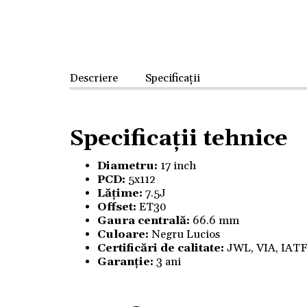
Descriere
Specificații
Specificații tehnice
Diametru:
17 inch
PCD:
5x112
Lățime:
7.5J
Offset:
ET30
Gaura centrală:
66.6 mm
Culoare:
Negru Lucios
Certificări de calitate:
JWL, VIA, IAT
Garanție:
3 ani