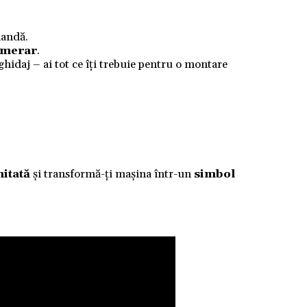
mandă.
numerar
.
 ghidaj – ai tot ce îți trebuie pentru o montare
mitată
și transformă-ți mașina într-un
simbol