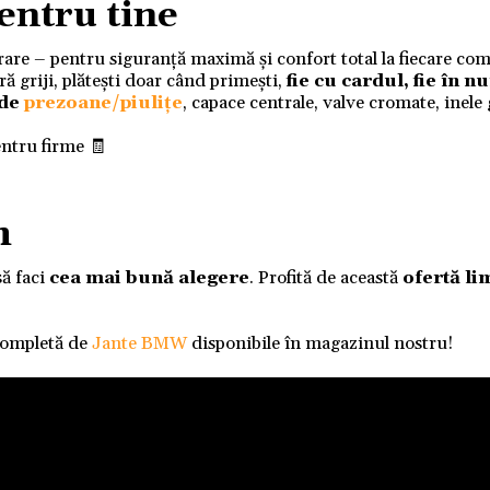
entru tine
ivrare – pentru siguranță maximă și confort total la fiecare co
 griji, plătești doar când primești,
fie cu cardul, fie în 
 de
prezoane/piulițe
, capace centrale, valve cromate, inele
entru firme 🧾
m
să faci
cea mai bună alegere
. Profită de această
ofertă li
completă de
Jante BMW
disponibile în magazinul nostru!