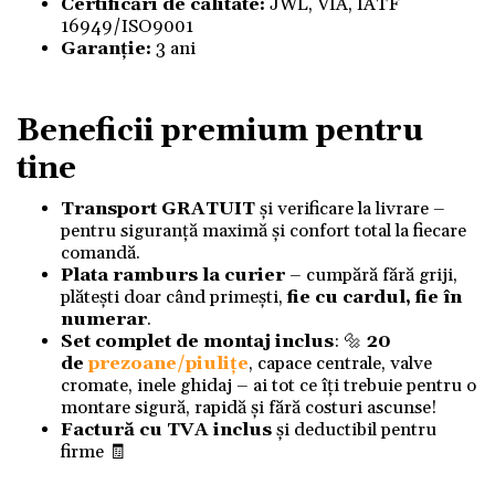
Certificări de calitate:
JWL, VIA, IATF
16949/ISO9001
Garanție:
3 ani
Beneficii premium pentru
tine
Transport GRATUIT
și verificare la livrare –
pentru siguranță maximă și confort total la fiecare
comandă.
Plata ramburs la curier
– cumpără fără griji,
plătești doar când primești,
fie cu cardul, fie în
numerar
.
Set complet de montaj inclus
: 🔩
20
de
prezoane/piulițe
, capace centrale, valve
cromate, inele ghidaj – ai tot ce îți trebuie pentru o
montare sigură, rapidă și fără costuri ascunse!
Factură cu TVA inclus
și deductibil pentru
firme 🧾