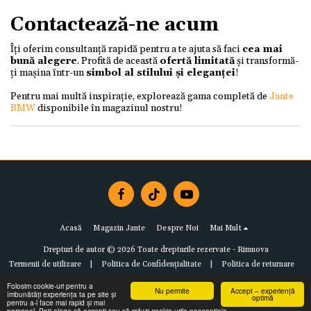
Contactează-ne acum
Îți oferim consultanță rapidă pentru a te ajuta să faci
cea mai
bună alegere
. Profită de această
ofertă limitată
și transformă-
ți mașina într-un
simbol al stilului și eleganței
!
Pentru mai multă inspirație, explorează gama completă de
Jante
BMW
disponibile în magazinul nostru!
Acasă
Magazin Jante
Despre Noi
Mai Mult
Drepturi de autor © 2026 Toate drepturile rezervate -
Rimnova
Termenii de utilizare
|
Politica de Confidențialitate
|
Politica de returnare
Folosim cookie-uri pentru a
Nu permite
Accept – experiență
îmbunătăți experiența ta pe site și
optimă
pentru a-l face mai rapid și mai
personal. Poți alege să accepți sau să refuzi cookie-urile neesențiale.