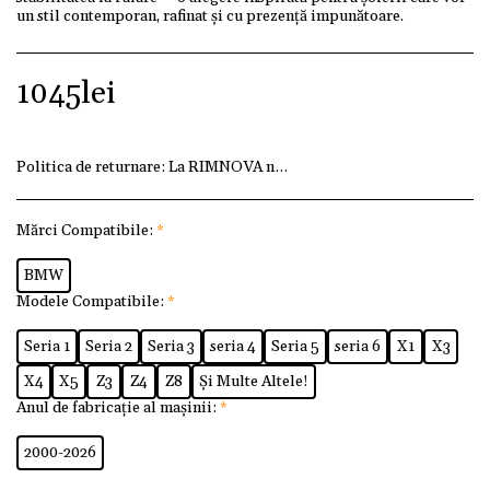
un stil contemporan, rafinat și cu prezență impunătoare.
1045
lei
Politica de returnare:
La RIMNOVA ne dorim ca fiecare client
Mărci Compatibile:
*
BMW
Modele Compatibile:
*
Seria 1
Seria 2
Seria 3
seria 4
Seria 5
seria 6
X1
X3
X4
X5
Z3
Z4
Z8
Și Multe Altele!
Anul de fabricație al mașinii:
*
2000-2026