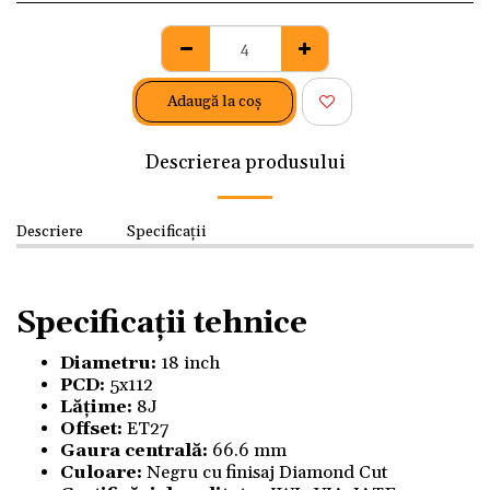
Adaugă la coş
Descrierea produsului
Descriere
Specificații
Specificații tehnice
Diametru:
18 inch
PCD:
5x112
Lățime:
8J
Offset:
ET27
Gaura centrală:
66.6 mm
Culoare:
Negru cu finisaj Diamond Cut