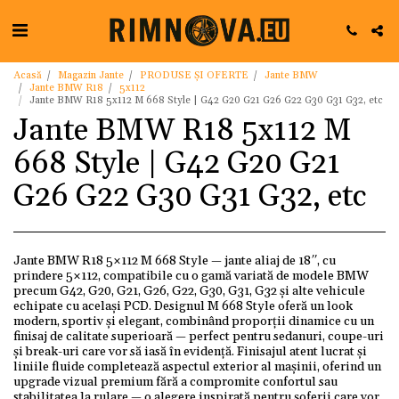
Acasă
Magazin Jante
PRODUSE ȘI OFERTE
Jante BMW
Jante BMW R18
5x112
Jante BMW R18 5x112 M 668 Style | G42 G20 G21 G26 G22 G30 G31 G32, etc
Jante BMW R18 5x112 M
668 Style | G42 G20 G21
G26 G22 G30 G31 G32, etc
Jante BMW R18 5×112 M 668 Style — jante aliaj de 18″, cu
prindere 5×112, compatibile cu o gamă variată de modele BMW
precum G42, G20, G21, G26, G22, G30, G31, G32 și alte vehicule
echipate cu același PCD. Designul M 668 Style oferă un look
modern, sportiv și elegant, combinând proporții dinamice cu un
finisaj de calitate superioară — perfect pentru sedanuri, coupe-uri
și break-uri care vor să iasă în evidență. Finisajul atent lucrat și
liniile fluide completează aspectul exterior al mașinii, oferind un
upgrade vizual premium fără a compromite confortul sau
stabilitatea la rulare — o alegere inspirată pentru șoferii care vor