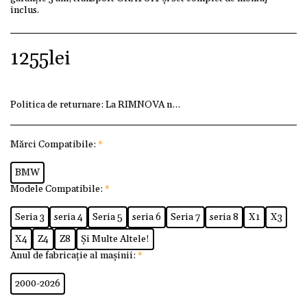
inclus.
1255
lei
Politica de returnare:
La RIMNOVA ne dorim ca fiecare client
Mărci Compatibile:
*
BMW
Modele Compatibile:
*
Seria 3
seria 4
Seria 5
seria 6
Seria 7
seria 8
X1
X3
X4
Z4
Z8
Și Multe Altele!
Anul de fabricație al mașinii:
*
2000-2026