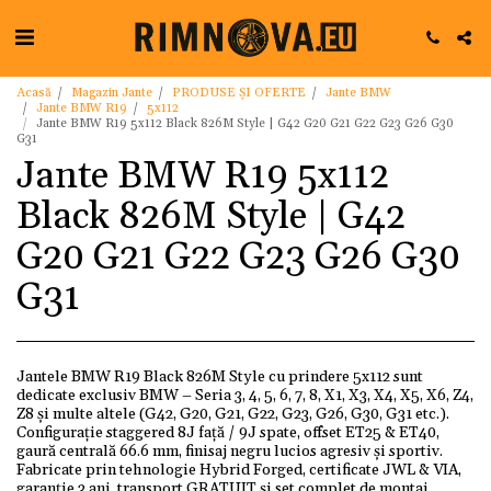
Acasă
Magazin Jante
PRODUSE ȘI OFERTE
Jante BMW
Jante BMW R19
5x112
Jante BMW R19 5x112 Black 826M Style | G42 G20 G21 G22 G23 G26 G30
G31
Jante BMW R19 5x112
Black 826M Style | G42
G20 G21 G22 G23 G26 G30
G31
Jantele BMW R19 Black 826M Style cu prindere 5x112 sunt
dedicate exclusiv BMW – Seria 3, 4, 5, 6, 7, 8, X1, X3, X4, X5, X6, Z4,
Z8 și multe altele (G42, G20, G21, G22, G23, G26, G30, G31 etc.).
Configurație staggered 8J față / 9J spate, offset ET25 & ET40,
gaură centrală 66.6 mm, finisaj negru lucios agresiv și sportiv.
Fabricate prin tehnologie Hybrid Forged, certificate JWL & VIA,
garanție 3 ani, transport GRATUIT și set complet de montaj