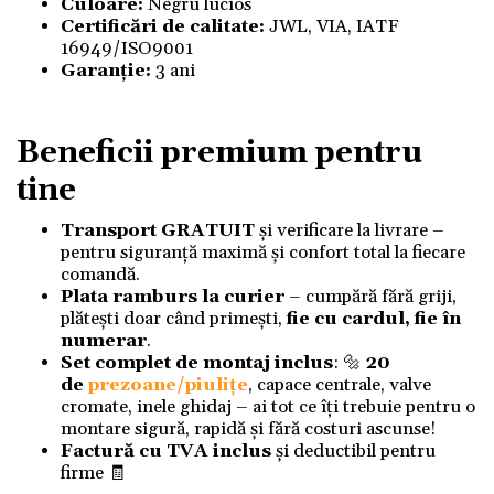
Culoare:
Negru lucios
Certificări de calitate:
JWL, VIA, IATF
16949/ISO9001
Garanție:
3 ani
Beneficii premium pentru
tine
Transport GRATUIT
și verificare la livrare –
pentru siguranță maximă și confort total la fiecare
comandă.
Plata ramburs la curier
– cumpără fără griji,
plătești doar când primești,
fie cu cardul, fie în
numerar
.
Set complet de montaj inclus
: 🔩
20
de
prezoane/piulițe
, capace centrale, valve
cromate, inele ghidaj – ai tot ce îți trebuie pentru o
montare sigură, rapidă și fără costuri ascunse!
Factură cu TVA inclus
și deductibil pentru
firme 🧾