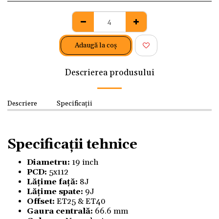
Adaugă la coş
Descrierea produsului
Descriere
Specificații
Specificații tehnice
Diametru:
19 inch
PCD:
5x112
Lățime față:
8J
Lățime spate:
9J
Offset:
ET25 & ET40
Gaura centrală:
66.6 mm