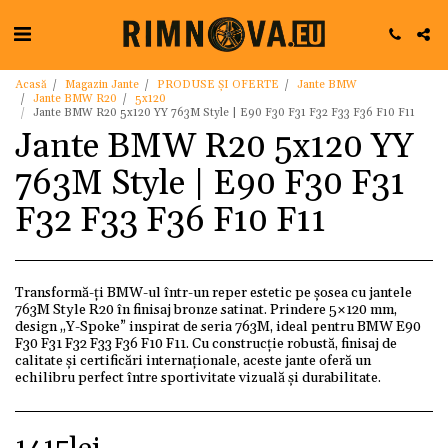
Acasă
Magazin Jante
PRODUSE ȘI OFERTE
Jante BMW
Jante BMW R20
5x120
Jante BMW R20 5x120 YY 763M Style | E90 F30 F31 F32 F33 F36 F10 F11
Jante BMW R20 5x120 YY
763M Style | E90 F30 F31
F32 F33 F36 F10 F11
Transformă-ți BMW-ul într-un reper estetic pe șosea cu jantele
763M Style R20 în finisaj bronze satinat. Prindere 5×120 mm,
design „Y-Spoke” inspirat de seria 763M, ideal pentru BMW E90
F30 F31 F32 F33 F36 F10 F11. Cu construcție robustă, finisaj de
calitate și certificări internaționale, aceste jante oferă un
echilibru perfect între sportivitate vizuală și durabilitate.