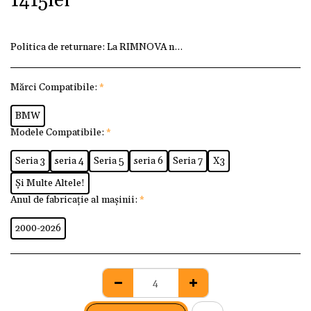
1415
lei
Politica de returnare:
La RIMNOVA ne dorim ca fiecare client
Mărci Compatibile:
*
BMW
Modele Compatibile:
*
Seria 3
seria 4
Seria 5
seria 6
Seria 7
X3
Și Multe Altele!
Anul de fabricație al mașinii:
*
2000-2026