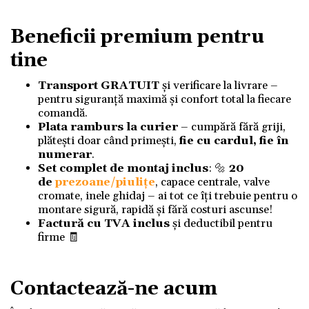
Beneficii premium pentru
tine
Transport GRATUIT
și verificare la livrare –
pentru siguranță maximă și confort total la fiecare
comandă.
Plata ramburs la curier
– cumpără fără griji,
plătești doar când primești,
fie cu cardul, fie în
numerar
.
Set complet de montaj inclus
: 🔩
20
de
prezoane/piulițe
, capace centrale, valve
cromate, inele ghidaj – ai tot ce îți trebuie pentru o
montare sigură, rapidă și fără costuri ascunse!
Factură cu TVA inclus
și deductibil pentru
firme 🧾
Contactează-ne acum