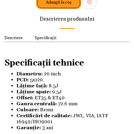
Adaugă la coş
Descrierea produsului
Descriere
Specificații
Specificații tehnice
Diametru:
20 inch
PCD:
5x120
Lățime față:
8.5J
Lățime spate:
9.5J
Offset:
ET35 & ET40
Gaura centrală:
72.6 mm
Culoare:
Bronz
Certificări de calitate:
JWL, VIA, IATF
16949/ISO9001
Garanție:
3 ani