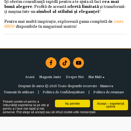
Îți oferim consultanță rapidă pentru a te ajuta să faci
cea mai
bună alegere
. Profită de această
ofertă limitată
și transformă-
ți mașina într-un
simbol al stilului și eleganței
!
Pentru mai multă inspirație, explorează gama completă de
Jante
BMW
disponibile în magazinul nostru!
Acasă
Magazin Jante
Despre Noi
Mai Mult
Drepturi de autor © 2026 Toate drepturile rezervate -
Rimnova
Termenii de utilizare
|
Politica de Confidențialitate
|
Politica de returnare
Folosim cookie-uri pentru a
Nu permite
Accept – experiență
îmbunătăți experiența ta pe site și
optimă
pentru a-l face mai rapid și mai
personal. Poți alege să accepți sau să refuzi cookie-urile neesențiale.