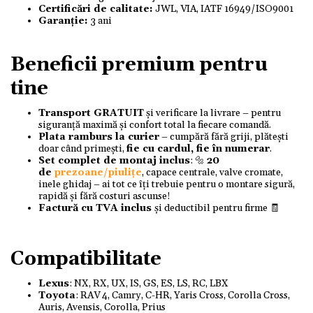
Certificări de calitate:
JWL, VIA, IATF 16949/ISO9001
Garanție:
3 ani
Beneficii premium pentru
tine
Transport GRATUIT
și verificare la livrare – pentru
siguranță maximă și confort total la fiecare comandă.
Plata ramburs la curier
– cumpără fără griji, plătești
doar când primești,
fie cu cardul, fie în numerar
.
Set complet de montaj inclus
: 🔩
20
de
prezoane/piulițe
, capace centrale, valve cromate,
inele ghidaj – ai tot ce îți trebuie pentru o montare sigură,
rapidă și fără costuri ascunse!
Factură cu TVA inclus
și deductibil pentru firme 🧾
Compatibilitate
Lexus
: NX, RX, UX, IS, GS, ES, LS, RC, LBX
Toyota
: RAV 4, Camry, C-HR, Yaris Cross, Corolla Cross,
Auris, Avensis, Corolla, Prius