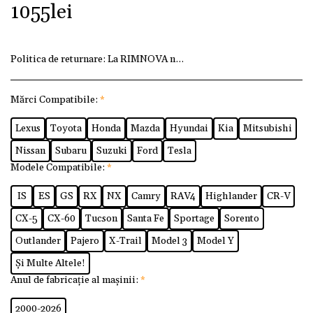
1055
lei
Politica de returnare:
La RIMNOVA ne dorim ca fiecare client
Mărci Compatibile:
*
Lexus
Toyota
Honda
Mazda
Hyundai
Kia
Mitsubishi
Nissan
Subaru
Suzuki
Ford
Tesla
Modele Compatibile:
*
IS
ES
GS
RX
NX
Camry
RAV4
Highlander
CR-V
CX-5
CX-60
Tucson
Santa Fe
Sportage
Sorento
Outlander
Pajero
X-Trail
Model 3
Model Y
Și Multe Altele!
Anul de fabricație al mașinii:
*
2000-2026