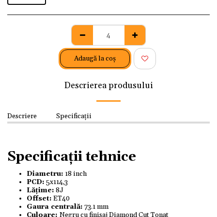
Adaugă la coş
Descrierea produsului
Descriere
Specificații
Specificații tehnice
Diametru:
18 inch
PCD:
5x114,3
Lățime:
8J
Offset:
ET40
Gaura centrală:
73.1 mm
Culoare:
Negru cu finisaj Diamond Cut Tonat