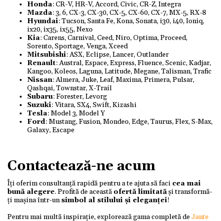
Honda
: CR-V, HR-V, Accord, Civic, CR-Z, Integra
Mazda
: 3, 6, CX-3, CX-30, CX-5, CX-60, CX-7, MX-5, RX-8
Hyundai
: Tucson, Santa Fe, Kona, Sonata, i30, i40, Ioniq,
ix20, ix35, ix55, Nexo
Kia
: Carens, Carnival, Ceed, Niro, Optima, Proceed,
Sorento, Sportage, Venga, Xceed
Mitsubishi
: ASX, Eclipse, Lancer, Outlander
Renault
: Austral, Espace, Express, Fluence, Scenic, Kadjar,
Kangoo, Koleos, Laguna, Latitude, Megane, Talisman, Trafic
Nissan
: Almera, Juke, Leaf, Maxima, Primera, Pulsar,
Qashqai, Townstar, X-Trail
Subaru
: Forester, Levorg
Suzuki
: Vitara, SX4, Swift, Kizashi
Tesla
: Model 3, Model Y
Ford
: Mustang, Fusion, Mondeo, Edge, Taurus, Flex, S-Max,
Galaxy, Escape
Contactează-ne acum
Îți oferim consultanță rapidă pentru a te ajuta să faci
cea mai
bună alegere
. Profită de această
ofertă limitată
și transformă-
ți mașina într-un
simbol al stilului și eleganței
!
Pentru mai multă inspirație, explorează gama completă de
Jante