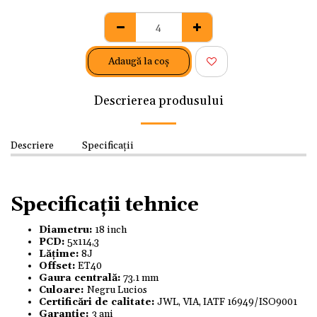
Adaugă la coş
Descrierea produsului
Descriere
Specificații
Specificații tehnice
Diametru:
18 inch
PCD:
5x114,3
Lățime:
8J
Offset:
ET40
Gaura centrală:
73.1 mm
Culoare:
Negru Lucios
Certificări de calitate:
JWL, VIA, IATF 16949/ISO9001
Garanție:
3 ani