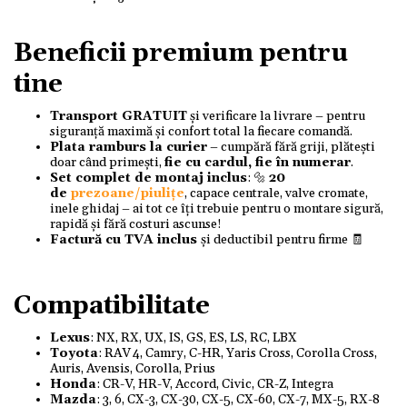
Beneficii premium pentru
tine
Transport GRATUIT
și verificare la livrare – pentru
siguranță maximă și confort total la fiecare comandă.
Plata ramburs la curier
– cumpără fără griji, plătești
doar când primești,
fie cu cardul, fie în numerar
.
Set complet de montaj inclus
: 🔩
20
de
prezoane/piulițe
, capace centrale, valve cromate,
inele ghidaj – ai tot ce îți trebuie pentru o montare sigură,
rapidă și fără costuri ascunse!
Factură cu TVA inclus
și deductibil pentru firme 🧾
Compatibilitate
Lexus
: NX, RX, UX, IS, GS, ES, LS, RC, LBX
Toyota
: RAV 4, Camry, C-HR, Yaris Cross, Corolla Cross,
Auris, Avensis, Corolla, Prius
Honda
: CR-V, HR-V, Accord, Civic, CR-Z, Integra
Mazda
: 3, 6, CX-3, CX-30, CX-5, CX-60, CX-7, MX-5, RX-8