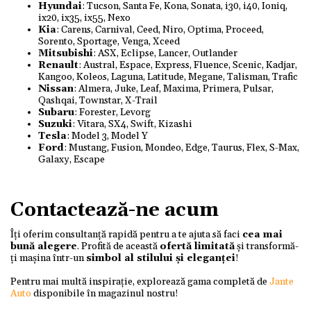
Hyundai
: Tucson, Santa Fe, Kona, Sonata, i30, i40, Ioniq,
ix20, ix35, ix55, Nexo
Kia
: Carens, Carnival, Ceed, Niro, Optima, Proceed,
Sorento, Sportage, Venga, Xceed
Mitsubishi
: ASX, Eclipse, Lancer, Outlander
Renault
: Austral, Espace, Express, Fluence, Scenic, Kadjar,
Kangoo, Koleos, Laguna, Latitude, Megane, Talisman, Trafic
Nissan
: Almera, Juke, Leaf, Maxima, Primera, Pulsar,
Qashqai, Townstar, X-Trail
Subaru
: Forester, Levorg
Suzuki
: Vitara, SX4, Swift, Kizashi
Tesla
: Model 3, Model Y
Ford
: Mustang, Fusion, Mondeo, Edge, Taurus, Flex, S-Max,
Galaxy, Escape
Contactează-ne acum
Îți oferim consultanță rapidă pentru a te ajuta să faci
cea mai
bună alegere
. Profită de această
ofertă limitată
și transformă-
ți mașina într-un
simbol al stilului și eleganței
!
Pentru mai multă inspirație, explorează gama completă de
Jante
Auto
disponibile în magazinul nostru!