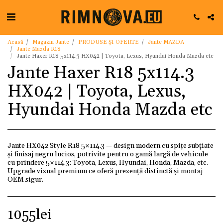
Acasă
Magazin Jante
PRODUSE ȘI OFERTE
Jante MAZDA
Jante Mazda R18
Jante Haxer R18 5x114.3 HX042 | Toyota, Lexus, Hyundai Honda Mazda etc
Jante Haxer R18 5x114.3
HX042 | Toyota, Lexus,
Hyundai Honda Mazda etc
Jante HX042 Style R18 5×114.3 — design modern cu spițe subțiate
şi finisaj negru lucios, potrivite pentru o gamă largă de vehicule
cu prindere 5×114.3: Toyota, Lexus, Hyundai, Honda, Mazda, etc.
Upgrade vizual premium ce oferă prezență distinctă şi montaj
OEM sigur.
1055
lei