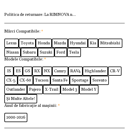
Politica de returnare:
La RIMNOVA ne dorim ca fiecare client
Mărci Compatibile:
*
Lexus
Toyota
Honda
Mazda
Hyundai
Kia
Mitsubishi
Nissan
Subaru
Suzuki
Ford
Tesla
Modele Compatibile:
*
IS
ES
GS
RX
NX
Camry
RAV4
Highlander
CR-V
CX-5
CX-60
Tucson
Santa Fe
Sportage
Sorento
Outlander
Pajero
X-Trail
Model 3
Model Y
Și Multe Altele!
Anul de fabricație al mașinii:
*
2000-2026