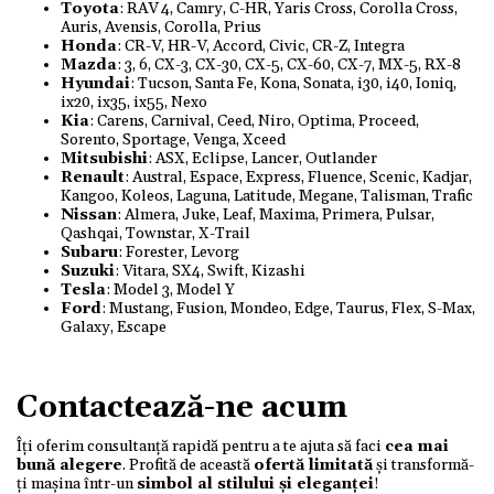
Toyota
: RAV 4, Camry, C-HR, Yaris Cross, Corolla Cross,
Auris, Avensis, Corolla, Prius
Honda
: CR-V, HR-V, Accord, Civic, CR-Z, Integra
Mazda
: 3, 6, CX-3, CX-30, CX-5, CX-60, CX-7, MX-5, RX-8
Hyundai
: Tucson, Santa Fe, Kona, Sonata, i30, i40, Ioniq,
ix20, ix35, ix55, Nexo
Kia
: Carens, Carnival, Ceed, Niro, Optima, Proceed,
Sorento, Sportage, Venga, Xceed
Mitsubishi
: ASX, Eclipse, Lancer, Outlander
Renault
: Austral, Espace, Express, Fluence, Scenic, Kadjar,
Kangoo, Koleos, Laguna, Latitude, Megane, Talisman, Trafic
Nissan
: Almera, Juke, Leaf, Maxima, Primera, Pulsar,
Qashqai, Townstar, X-Trail
Subaru
: Forester, Levorg
Suzuki
: Vitara, SX4, Swift, Kizashi
Tesla
: Model 3, Model Y
Ford
: Mustang, Fusion, Mondeo, Edge, Taurus, Flex, S-Max,
Galaxy, Escape
Contactează-ne acum
Îți oferim consultanță rapidă pentru a te ajuta să faci
cea mai
bună alegere
. Profită de această
ofertă limitată
și transformă-
ți mașina într-un
simbol al stilului și eleganței
!