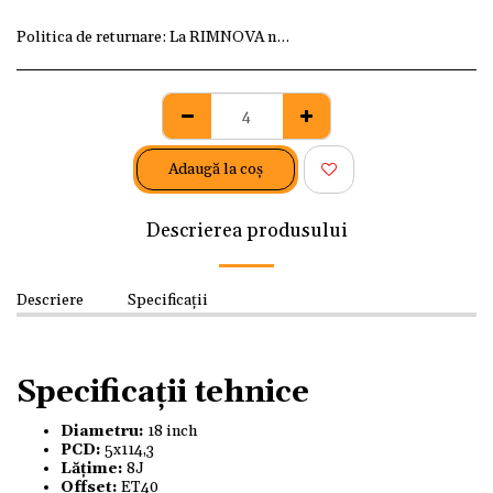
Politica de returnare:
La RIMNOVA ne dorim ca fiecare client
Adaugă la coş
Descrierea produsului
Descriere
Specificații
Specificații tehnice
Diametru:
18 inch
PCD:
5x114,3
Lățime:
8J
Offset:
ET40