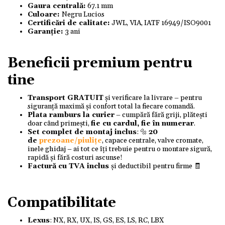
Gaura centrală:
67.1 mm
Culoare:
Negru Lucios
Certificări de calitate:
JWL, VIA, IATF 16949/ISO9001
Garanție:
3 ani
Beneficii premium pentru
tine
Transport GRATUIT
și verificare la livrare – pentru
siguranță maximă și confort total la fiecare comandă.
Plata ramburs la curier
– cumpără fără griji, plătești
doar când primești,
fie cu cardul, fie în numerar
.
Set complet de montaj inclus
: 🔩
20
de
prezoane/piulițe
, capace centrale, valve cromate,
inele ghidaj – ai tot ce îți trebuie pentru o montare sigură,
rapidă și fără costuri ascunse!
Factură cu TVA inclus
și deductibil pentru firme 🧾
Compatibilitate
Lexus
: NX, RX, UX, IS, GS, ES, LS, RC, LBX