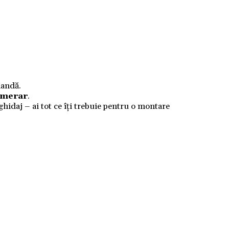
mandă.
numerar
.
 ghidaj – ai tot ce îți trebuie pentru o montare