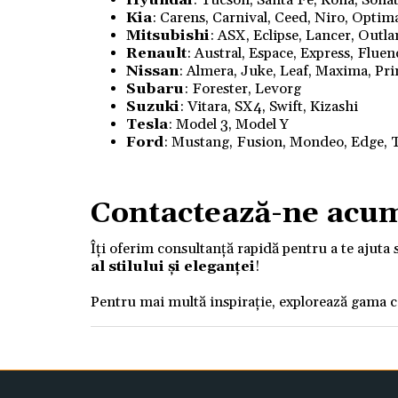
Hyundai
: Tucson, Santa Fe, Kona, Sonata
Kia
: Carens, Carnival, Ceed, Niro, Optim
Mitsubishi
: ASX, Eclipse, Lancer, Outl
Renault
: Austral, Espace, Express, Flue
Nissan
: Almera, Juke, Leaf, Maxima, Pri
Subaru
: Forester, Levorg
Suzuki
: Vitara, SX4, Swift, Kizashi
Tesla
: Model 3, Model Y
Ford
: Mustang, Fusion, Mondeo, Edge, T
Contactează-ne acu
Îți oferim consultanță rapidă pentru a te ajuta 
al stilului și eleganței
!
Pentru mai multă inspirație, explorează gama 