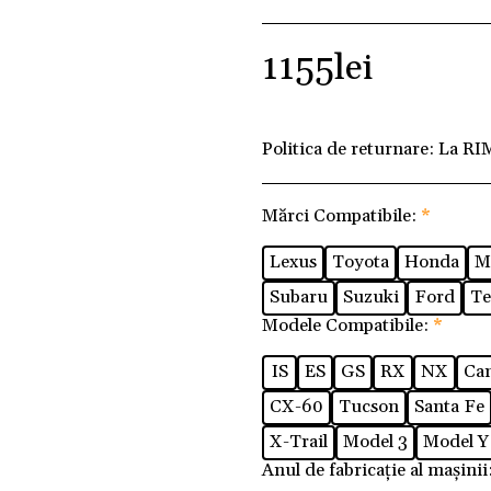
1155
lei
Politica de returnare:
La RI
Mărci Compatibile:
*
Lexus
Toyota
Honda
M
Subaru
Suzuki
Ford
Te
Modele Compatibile:
*
IS
ES
GS
RX
NX
Ca
CX-60
Tucson
Santa Fe
X-Trail
Model 3
Model Y
Anul de fabricație al mașinii