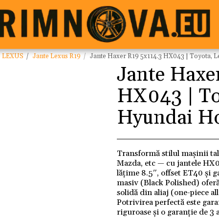
e LEXUS
Jante Lexus R19
Jante Haxer R19 5x114.3 HX043 | Toyota, 
Jante Haxe
HX043 | To
Hyundai Ho
Transformă stilul mașinii ta
Mazda, etc — cu jantele HX0
lățime 8.5″, offset ET40 și 
masiv (Black Polished) oferă
solidă din aliaj (one-piece a
Potrivirea perfectă este gara
riguroase și o garanție de 3 a