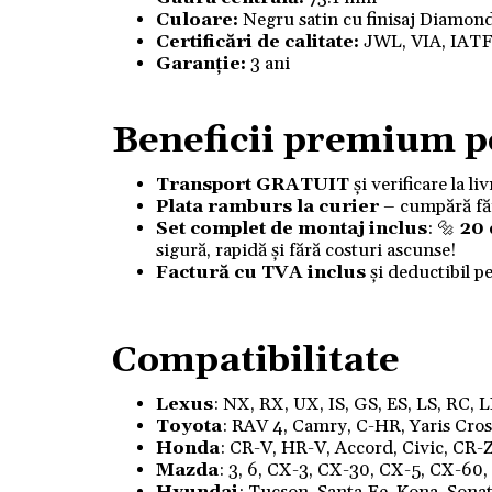
Culoare:
Negru satin cu finisaj Diamon
Certificări de calitate:
JWL, VIA, IAT
Garanție:
3 ani
Beneficii premium p
Transport GRATUIT
și verificare la l
Plata ramburs la curier
– cumpără fără
Set complet de montaj inclus
: 🔩
20
sigură, rapidă și fără costuri ascunse!
Factură cu TVA inclus
și deductibil p
Compatibilitate
Lexus
: NX, RX, UX, IS, GS, ES, LS, RC, 
Toyota
: RAV 4, Camry, C-HR, Yaris Cross,
Honda
: CR-V, HR-V, Accord, Civic, CR-Z
Mazda
: 3, 6, CX-3, CX-30, CX-5, CX-60