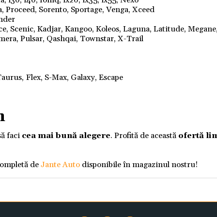
, i30, i40, Ioniq, ix20, ix35, ix55, Nexo
a, Proceed, Sorento, Sportage, Venga, Xceed
ander
nce, Scenic, Kadjar, Kangoo, Koleos, Laguna, Latitude, Megane
mera, Pulsar, Qashqai, Townstar, X-Trail
aurus, Flex, S-Max, Galaxy, Escape
m
să faci
cea mai bună alegere
. Profită de această
ofertă li
completă de
Jante Auto
disponibile în magazinul nostru!