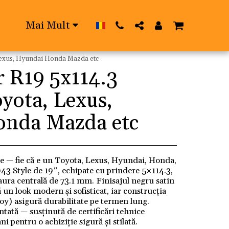
Mai Mult
Lexus, Hyundai Honda Mazda etc
r R19 5x114.3
yota, Lexus,
nda Mazda etc
le — fie că e un Toyota, Lexus, Hyundai, Honda,
43 Style de 19″, echipate cu prindere 5×114.3,
gaura centrală de 73.1 mm. Finisajul negru satin
 un look modern și sofisticat, iar construcția
lloy) asigură durabilitate pe termen lung.
ntată — susținută de certificări tehnice
ni pentru o achiziție sigură și stilată.