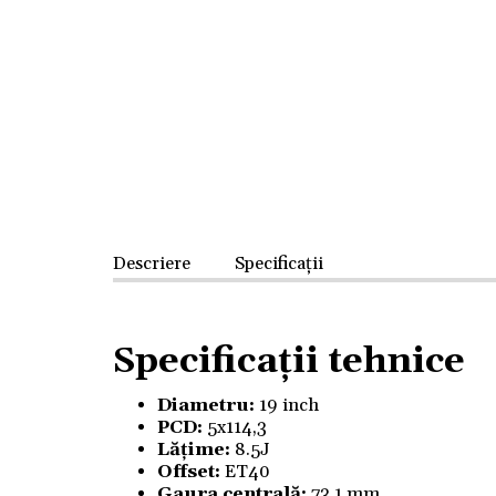
Descriere
Specificații
Specificații tehnice
Diametru:
19 inch
PCD:
5x114,3
Lățime:
8.5J
Offset:
ET40
Gaura centrală:
73.1 mm