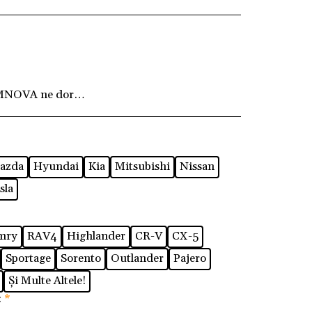
MNOVA ne dorim ca fiecare client să fie pe deplin
azda
Hyundai
Kia
Mitsubishi
Nissan
sla
mry
RAV4
Highlander
CR-V
CX-5
Sportage
Sorento
Outlander
Pajero
Și Multe Altele!
:
*