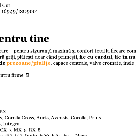
d Cut
F 16949/ISO9001
entru tine
ivrare – pentru siguranță maximă și confort total la fiecare co
 griji, plătești doar când primești,
fie cu cardul, fie în 
 de
prezoane/piulițe
, capace centrale, valve cromate, inele
entru firme 🧾
LBX
 Corolla Cross, Auris, Avensis, Corolla, Prius
, Integra
, CX-7, MX-5, RX-8