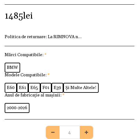
1485
lei
Politica de returnare:
La RIMNOVA ne dorim ca fiecare client
Mărci Compatibile:
*
BMW
Modele Compatibile:
*
E60
E61
E65
F01
E39
Și Multe Altele!
Anul de fabricație al mașinii:
*
2000-2026