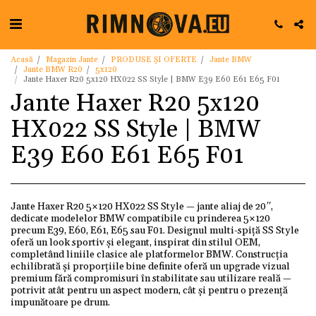
Acasă
Magazin Jante
PRODUSE ȘI OFERTE
Jante BMW
Jante BMW R20
5x120
Jante Haxer R20 5x120 HX022 SS Style | BMW E39 E60 E61 E65 F01
Jante Haxer R20 5x120
HX022 SS Style | BMW
E39 E60 E61 E65 F01
Jante Haxer R20 5×120 HX022 SS Style — jante aliaj de 20″,
dedicate modelelor BMW compatibile cu prinderea 5×120
precum E39, E60, E61, E65 sau F01. Designul multi-spiță SS Style
oferă un look sportiv și elegant, inspirat din stilul OEM,
completând liniile clasice ale platformelor BMW. Construcția
echilibrată și proporțiile bine definite oferă un upgrade vizual
premium fără compromisuri în stabilitate sau utilizare reală —
potrivit atât pentru un aspect modern, cât și pentru o prezență
impunătoare pe drum.