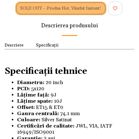
SOLD OUT – Produs Hot, Vândut Instant!
Descrierea produsului
Descriere
Specificații
Specificații tehnice
Diametru:
20 inch
PCD:
5x120
Lățime față:
9J
Lățime spate:
10J
Offset:
ET15 & ET0
Gaura centrală:
74.1 mm
Culoare:
Silver Satinat
Certificări de calitate:
JWL, VIA, IATF
16949/ISO9001
Garanție:
3 ani