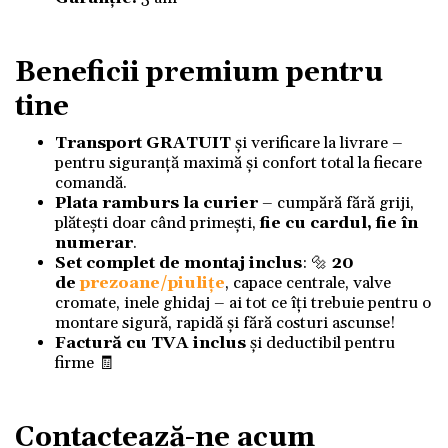
Beneficii premium pentru
tine
Transport GRATUIT
și verificare la livrare –
pentru siguranță maximă și confort total la fiecare
comandă.
Plata ramburs la curier
– cumpără fără griji,
plătești doar când primești,
fie cu cardul, fie în
numerar
.
Set complet de montaj inclus
: 🔩
20
de
prezoane/piulițe
, capace centrale, valve
cromate, inele ghidaj – ai tot ce îți trebuie pentru o
montare sigură, rapidă și fără costuri ascunse!
Factură cu TVA inclus
și deductibil pentru
firme 🧾
Contactează-ne acum