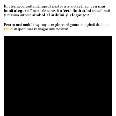
Îți oferim consultanță rapidă pentru a te ajuta să faci
cea mai
bună alegere
. Profită de această
ofertă limitată
și transformă-
ți mașina într-un
simbol al stilului și eleganței
!
Pentru mai multă inspirație, explorează gama completă de
Jante
BMW
disponibile în magazinul nostru!