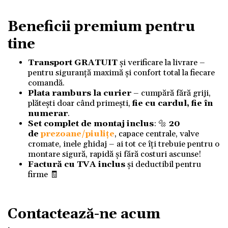
Beneficii premium pentru
tine
Transport GRATUIT
și verificare la livrare –
pentru siguranță maximă și confort total la fiecare
comandă.
Plata ramburs la curier
– cumpără fără griji,
plătești doar când primești,
fie cu cardul, fie în
numerar
.
Set complet de montaj inclus
: 🔩
20
de
prezoane/piulițe
, capace centrale, valve
cromate, inele ghidaj – ai tot ce îți trebuie pentru o
montare sigură, rapidă și fără costuri ascunse!
Factură cu TVA inclus
și deductibil pentru
firme 🧾
Contactează-ne acum