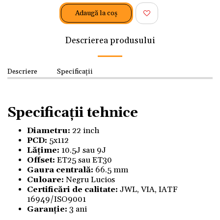
Adaugă la coş
Descrierea produsului
Descriere
Specificații
Specificații tehnice
Diametru:
22 inch
PCD:
5x112
Lățime:
10.5J sau 9J
Offset:
ET25 sau ET30
Gaura centrală:
66.5 mm
Culoare:
Negru Lucios
Certificări de calitate:
JWL, VIA, IATF
16949/ISO9001
Garanție:
3 ani