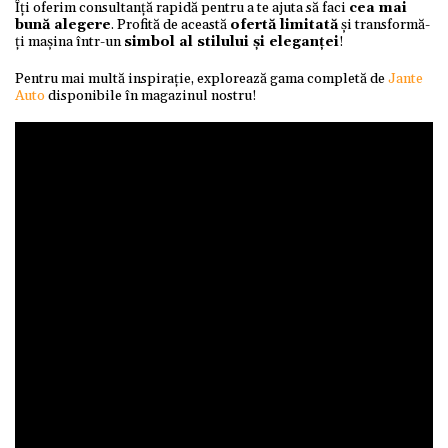
Îți oferim consultanță rapidă pentru a te ajuta să faci
cea mai
bună alegere
. Profită de această
ofertă limitată
și transformă-
ți mașina într-un
simbol al stilului și eleganței
!
Pentru mai multă inspirație, explorează gama completă de
Jante
Auto
disponibile în magazinul nostru!