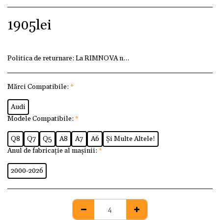
1905
lei
Politica de returnare:
La RIMNOVA ne dorim ca fiecare client
Mărci Compatibile:
*
Audi
Modele Compatibile:
*
Q8
Q7
Q5
A8
A7
A6
Și Multe Altele!
Anul de fabricație al mașinii:
*
2000-2026