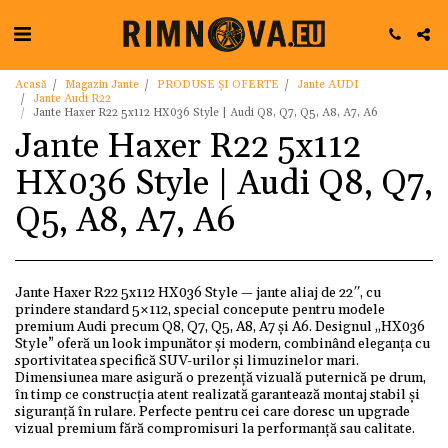
Acasă
Magazin Jante
PRODUSE ȘI OFERTE
Jante AUDI
Jante Audi R22
Jante Haxer R22 5x112 HX036 Style | Audi Q8, Q7, Q5, A8, A7, A6
Jante Haxer R22 5x112
HX036 Style | Audi Q8, Q7,
Q5, A8, A7, A6
Jante Haxer R22 5x112 HX036 Style — jante aliaj de 22″, cu
prindere standard 5×112, special concepute pentru modele
premium Audi precum Q8, Q7, Q5, A8, A7 și A6. Designul „HX036
Style” oferă un look impunător și modern, combinând eleganța cu
sportivitatea specifică SUV-urilor și limuzinelor mari.
Dimensiunea mare asigură o prezență vizuală puternică pe drum,
în timp ce construcția atent realizată garantează montaj stabil și
siguranță în rulare. Perfecte pentru cei care doresc un upgrade
vizual premium fără compromisuri la performanţă sau calitate.