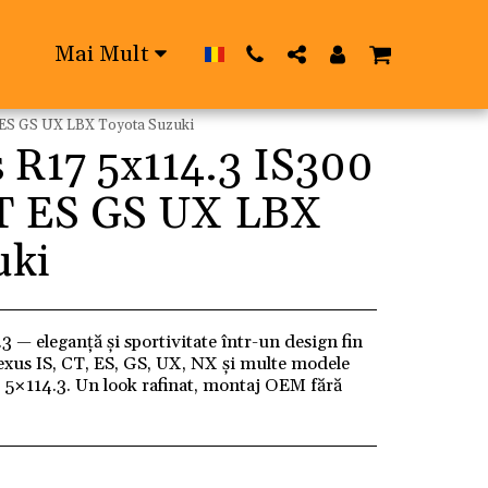
Mai Mult
CT ES GS UX LBX Toyota Suzuki
s R17 5x114.3 IS300
 CT ES GS UX LBX
uki
3 — eleganță și sportivitate într-un design fin
exus IS, CT, ES, GS, UX, NX și multe modele
 5×114.3. Un look rafinat, montaj OEM fără