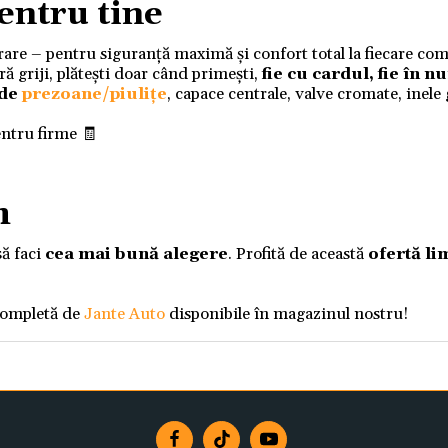
entru tine
ivrare – pentru siguranță maximă și confort total la fiecare co
 griji, plătești doar când primești,
fie cu cardul, fie în 
 de
prezoane/piulițe
, capace centrale, valve cromate, inele
entru firme 🧾
m
să faci
cea mai bună alegere
. Profită de această
ofertă li
completă de
Jante Auto
disponibile în magazinul nostru!