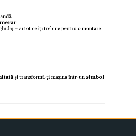
mandă.
numerar
.
 ghidaj – ai tot ce îți trebuie pentru o montare
mitată
și transformă-ți mașina într-un
simbol