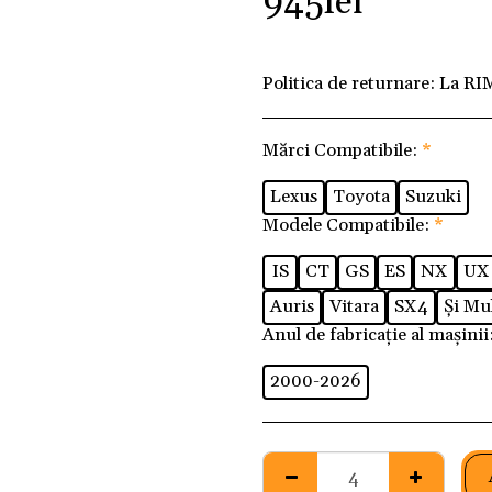
945
lei
Politica de returnare:
La RI
Mărci Compatibile:
*
Lexus
Toyota
Suzuki
Modele Compatibile:
*
IS
CT
GS
ES
NX
UX
Auris
Vitara
SX4
Și Mul
Anul de fabricație al mașinii
2000-2026