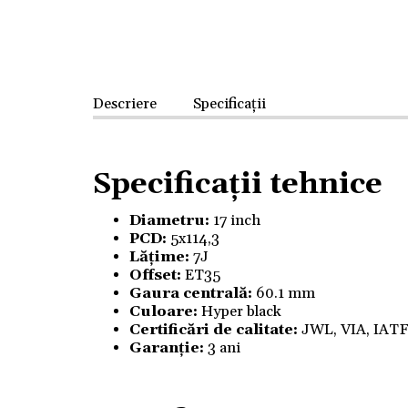
Descriere
Specificații
Specificații tehnice
Diametru:
17 inch
PCD:
5x114,3
Lățime:
7J
Offset:
ET35
Gaura centrală:
60.1 mm
Culoare:
Hyper black
Certificări de calitate:
JWL, VIA, IAT
Garanție:
3 ani