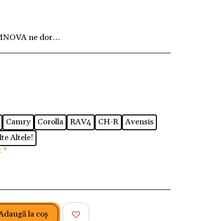
MNOVA ne dorim ca fiecare client să fie pe deplin
Camry
Corolla
RAV4
CH-R
Avensis
te Altele!
:
*
Adaugă la coş