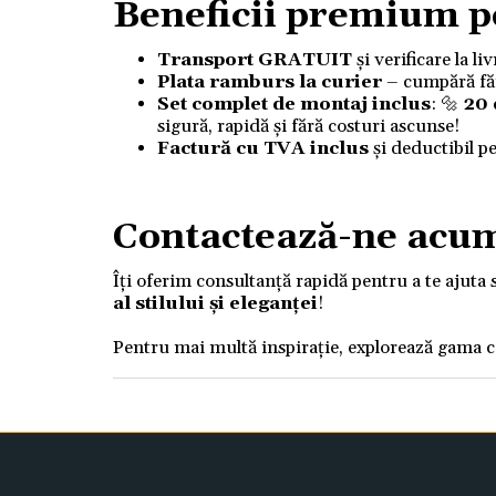
Beneficii premium p
Transport GRATUIT
și verificare la l
Plata ramburs la curier
– cumpără fără
Set complet de montaj inclus
: 🔩
20
sigură, rapidă și fără costuri ascunse!
Factură cu TVA inclus
și deductibil p
Contactează-ne acu
Îți oferim consultanță rapidă pentru a te ajuta 
al stilului și eleganței
!
Pentru mai multă inspirație, explorează gama 