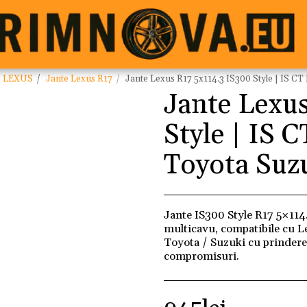
e LEXUS
Jante Lexus R17
Jante Lexus R17 5x114.3 IS300 Style | IS 
Jante Lexu
Style | IS
Toyota Suz
Jante IS300 Style R17 5×114.
multicavu, compatibile cu L
Toyota / Suzuki cu prindere
compromisuri.