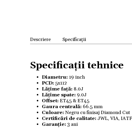
Descriere
Specificații
Specificații tehnice
Diametru:
19 inch
PCD:
5x112
Lățime față:
8.0J
Lățime spate:
9.0J
Offset:
ET45 & ET45
Gaura centrală:
66.5 mm
Culoare:
Negru cu finisaj Diamond Cut
Certificări de calitate:
JWL, VIA, IAT
Garanție:
3 ani