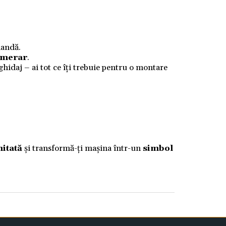
mandă.
numerar
.
 ghidaj – ai tot ce îți trebuie pentru o montare
mitată
și transformă-ți mașina într-un
simbol