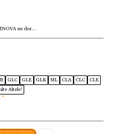
MNOVA ne dorim ca fiecare client să fie pe deplin
B
GLC
GLE
GLK
ML
CLA
CLC
CLE
lte Altele!
:
*