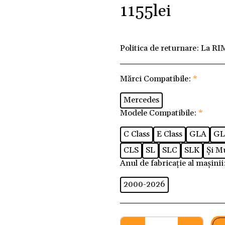
1155
lei
Politica de returnare:
La RI
Mărci Compatibile:
*
Mercedes
Modele Compatibile:
*
C Class
E Class
GLA
GL
CLS
SL
SLC
SLK
Și Mu
Anul de fabricație al mașinii
2000-2026