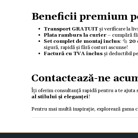
Beneficii premium p
Transport GRATUIT
și verificare la l
Plata ramburs la curier
– cumpără fără
Set complet de montaj inclus
: 🔩
20
sigură, rapidă și fără costuri ascunse!
Factură cu TVA inclus
și deductibil p
Contactează-ne acu
Îți oferim consultanță rapidă pentru a te ajuta 
al stilului și eleganței
!
Pentru mai multă inspirație, explorează gama 