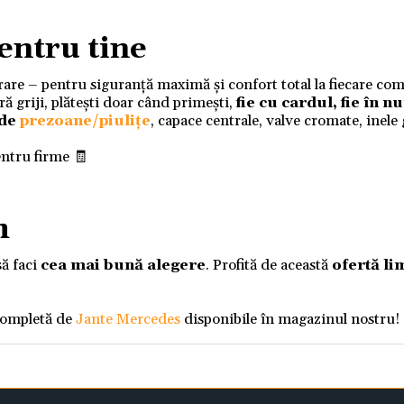
entru tine
ivrare – pentru siguranță maximă și confort total la fiecare co
 griji, plătești doar când primești,
fie cu cardul, fie în 
 de
prezoane/piulițe
, capace centrale, valve cromate, inele
entru firme 🧾
m
să faci
cea mai bună alegere
. Profită de această
ofertă li
completă de
Jante Mercedes
disponibile în magazinul nostru!