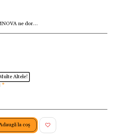
MNOVA ne dorim ca fiecare client să fie pe deplin
Multe Altele!
:
*
Adaugă la coş