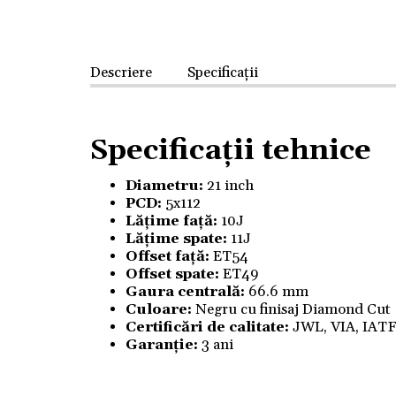
Descriere
Specificații
Specificații tehnice
Diametru:
21 inch
PCD:
5x112
Lățime față:
10J
Lățime spate:
11J
Offset
față
:
ET54
Offset spate:
ET49
Gaura centrală:
66.6 mm
Culoare:
Negru cu finisaj Diamond Cut
Certificări de calitate:
JWL, VIA, IAT
Garanție:
3 ani