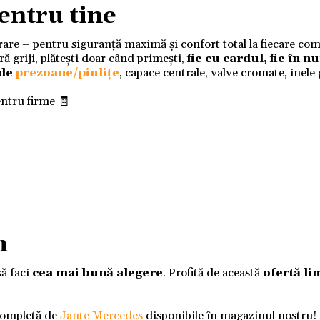
entru tine
ivrare – pentru siguranță maximă și confort total la fiecare co
 griji, plătești doar când primești,
fie cu cardul, fie în 
 de
prezoane/piulițe
, capace centrale, valve cromate, inele
entru firme 🧾
m
să faci
cea mai bună alegere
. Profită de această
ofertă li
completă de
Jante Mercedes
disponibile în magazinul nostru!