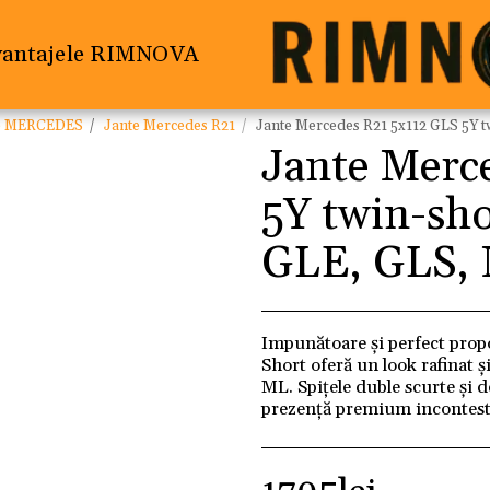
vantajele RIMNOVA
e MERCEDES
Jante Mercedes R21
Jante Mercedes R21 5x112 GLS 5Y tw
Jante Merc
5Y twin-sho
GLE, GLS,
Impunătoare și perfect propo
Short oferă un look rafinat
ML. Spițele duble scurte și 
prezență premium incontesta