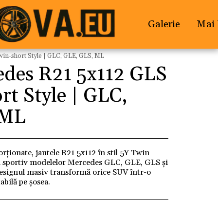
Galerie
Mai 
in-short Style | GLC, GLE, GLS, ML
edes R21 5x112 GLS
rt Style | GLC,
 ML
rționate, jantele R21 5x112 în stil 5Y Twin
 și sportiv modelelor Mercedes GLC, GLE, GLS și
designul masiv transformă orice SUV într-o
bilă pe șosea.