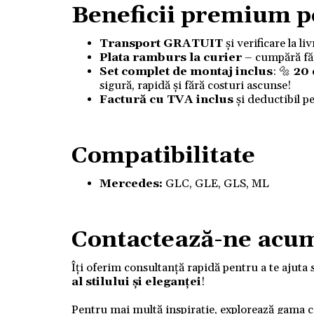
Beneficii premium p
Transport GRATUIT
și verificare la l
Plata ramburs la curier
– cumpără fără
Set complet de montaj inclus
: 🔩
20
sigură, rapidă și fără costuri ascunse!
Factură cu TVA inclus
și deductibil p
Compatibilitate
Mercedes:
GLC, GLE, GLS, ML
Contactează-ne acu
Îți oferim consultanță rapidă pentru a te ajuta 
al stilului și eleganței
!
Pentru mai multă inspirație, explorează gama 