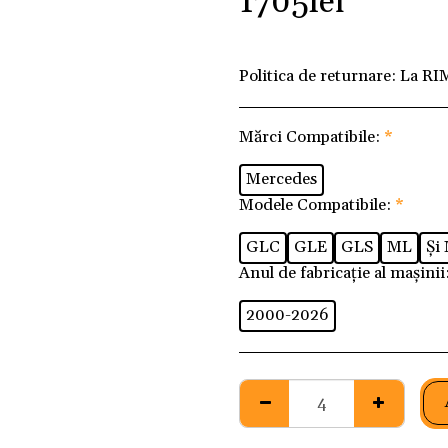
1705
lei
Politica de returnare:
La RI
Mărci Compatibile:
*
Mercedes
Modele Compatibile:
*
GLC
GLE
GLS
ML
Și 
Anul de fabricație al mașinii
2000-2026