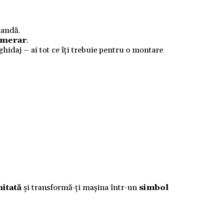
mandă.
numerar
.
 ghidaj – ai tot ce îți trebuie pentru o montare
mitată
și transformă-ți mașina într-un
simbol