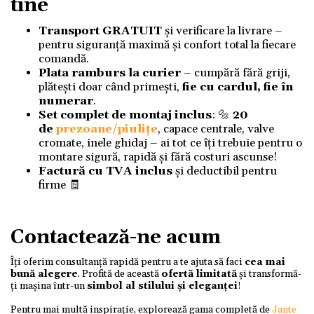
tine
Transport GRATUIT
și verificare la livrare –
pentru siguranță maximă și confort total la fiecare
comandă.
Plata ramburs la curier
– cumpără fără griji,
plătești doar când primești,
fie cu cardul, fie în
numerar
.
Set complet de montaj inclus
: 🔩
20
de
prezoane/piulițe
, capace centrale, valve
cromate, inele ghidaj – ai tot ce îți trebuie pentru o
montare sigură, rapidă și fără costuri ascunse!
Factură cu TVA inclus
și deductibil pentru
firme 🧾
Contactează-ne acum
Îți oferim consultanță rapidă pentru a te ajuta să faci
cea mai
bună alegere
. Profită de această
ofertă limitată
și transformă-
ți mașina într-un
simbol al stilului și eleganței
!
Pentru mai multă inspirație, explorează gama completă de
Jante