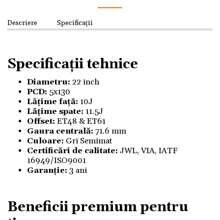
Descriere
Specificații
Specificații tehnice
Diametru:
22 inch
PCD:
5x130
Lățime față:
10J
Lățime spate:
11.5J
Offset:
ET48 & ET61
Gaura centrală:
71.6 mm
Culoare:
Gri Semimat
Certificări de calitate:
JWL, VIA, IATF
16949/ISO9001
Garanție:
3 ani
Beneficii premium pentru