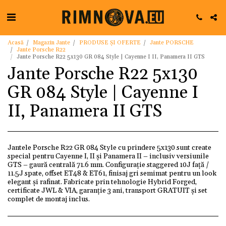
Acasă
Magazin Jante
PRODUSE ȘI OFERTE
Jante PORSCHE
Jante Porsche R22
Jante Porsche R22 5x130 GR 084 Style | Cayenne I II, Panamera II GTS
Jante Porsche R22 5x130
GR 084 Style | Cayenne I
II, Panamera II GTS
Jantele Porsche R22 GR 084 Style cu prindere 5x130 sunt create
special pentru Cayenne I, II și Panamera II – inclusiv versiunile
GTS – gaură centrală 71.6 mm. Configurație staggered 10J față /
11.5J spate, offset ET48 & ET61, finisaj gri semimat pentru un look
elegant și rafinat. Fabricate prin tehnologie Hybrid Forged,
certificate JWL & VIA, garanție 3 ani, transport GRATUIT și set
complet de montaj inclus.