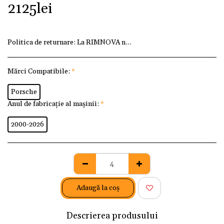
2125
lei
Politica de returnare:
La RIMNOVA ne dorim ca fiecare client
Mărci Compatibile:
*
Porsche
Anul de fabricație al mașinii:
*
2000-2026
Adaugă la coş
Descrierea produsului