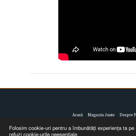
Acasă
Magazin Jante
Despre 
Folosim cookie-uri pentru a îmbunătăți experiența ta pe s
refuzi cookie-urile neesențiale.
Ter