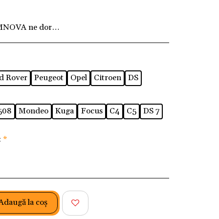
MNOVA ne dorim ca fiecare client să fie pe deplin
d Rover
Peugeot
Opel
Citroen
DS
508
Mondeo
Kuga
Focus
C4
C5
DS 7
:
*
Adaugă la coş