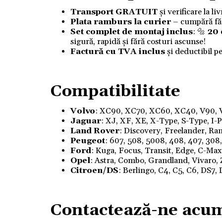
Transport GRATUIT
și verificare la l
Plata ramburs la curier
– cumpără fără
Set complet de montaj inclus
: 🔩
20
sigură, rapidă și fără costuri ascunse!
Factură cu TVA inclus
și deductibil p
Compatibilitate
Volvo
: XC90, XC70, XC60, XC40, V90, V
Jaguar
: XJ, XF, XE, X-Type, S-Type, I-
Land Rover
: Discovery, Freelander, R
Peugeot
: 607, 508, 5008, 408, 407, 308,
Ford
: Kuga, Focus, Transit, Edge, C-Ma
Opel
: Astra, Combo, Grandland, Vivaro, 
Citroen/DS
: Berlingo, C4, C5, C6, DS7
Contactează-ne acu