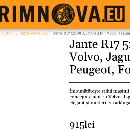
e VOLVO
Jante Volvo R17
Jante R17 5x108 ATMOS X18 | Volvo, Jaguar
Jante R17 
Volvo, Jagu
Peugeot, F
Îmbunătățește stilul mașinii
concepute pentru Volvo, Jag
elegant și modern va adăuga
915
lei