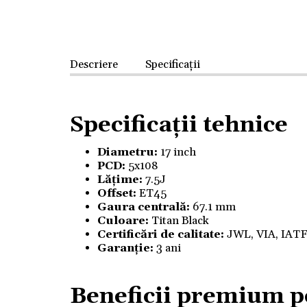
Descriere
Specificații
Specificații tehnice
Diametru:
17 inch
PCD:
5x108
Lățime:
7.5J
Offset:
ET45
Gaura centrală:
67.1 mm
Culoare:
Titan Black
Certificări de calitate:
JWL, VIA, IAT
Garanție:
3 ani
Beneficii premium p