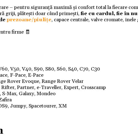
ivrare – pentru siguranță maximă și confort total la fiecare co
 griji, plătești doar când primești,
fie cu cardul, fie în 
 de
prezoane/piulițe
, capace centrale, valve cromate, inele
entru firme 🧾
60, V50, V40, S90, S80, S60, S40, C70, C30
Pace, F-Pace, E-Pace
ange Rover Evoque, Range Rover Velar
 Rifter, Partner, e-Traveller, Expert, Crosscamp
x, S-Max, Galaxy, Mondeo
Zafira
, DS9, Jumpy, Spacetourer, XM
m