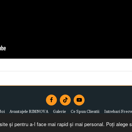
Noi
Avantajele RIMNOVA
Galerie
Ce Spun Clientii
Intrebari Frecv
Drepturi de autor © 2026 Toate drepturile rezervate -
Rimnova
ite și pentru a-l face mai rapid și mai personal. Poți alege 
menii de utilizare
|
Politica de Confidențialitate
|
Politica de returna