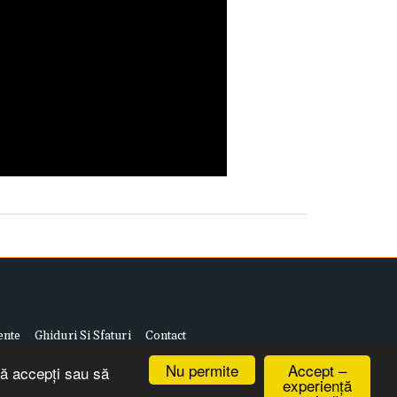
ente
Ghiduri Si Sfaturi
Contact
Nu permite
Accept –
să accepți sau să
experiență
re