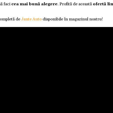
să faci
cea mai bună alegere
. Profită de această
ofertă li
completă de
Jante Auto
disponibile în magazinul nostru!