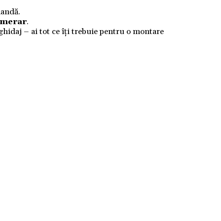
mandă.
numerar
.
 ghidaj – ai tot ce îți trebuie pentru o montare