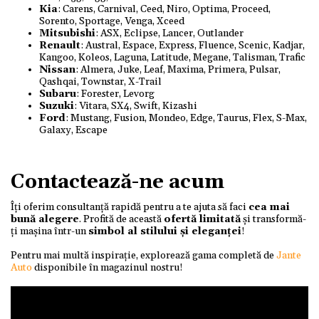
Kia
: Carens, Carnival, Ceed, Niro, Optima, Proceed,
Sorento, Sportage, Venga, Xceed
Mitsubishi
: ASX, Eclipse, Lancer, Outlander
Renault
: Austral, Espace, Express, Fluence, Scenic, Kadjar,
Kangoo, Koleos, Laguna, Latitude, Megane, Talisman, Trafic
Nissan
: Almera, Juke, Leaf, Maxima, Primera, Pulsar,
Qashqai, Townstar, X-Trail
Subaru
: Forester, Levorg
Suzuki
: Vitara, SX4, Swift, Kizashi
Ford
: Mustang, Fusion, Mondeo, Edge, Taurus, Flex, S-Max,
Galaxy, Escape
Contactează-ne acum
Îți oferim consultanță rapidă pentru a te ajuta să faci
cea mai
bună alegere
. Profită de această
ofertă limitată
și transformă-
ți mașina într-un
simbol al stilului și eleganței
!
Pentru mai multă inspirație, explorează gama completă de
Jante
Auto
disponibile în magazinul nostru!