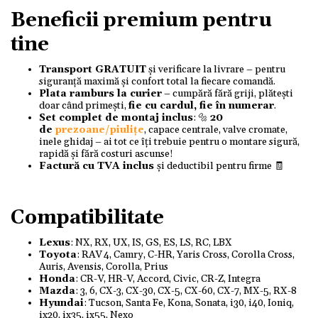
Beneficii premium pentru
tine
Transport GRATUIT
și verificare la livrare – pentru
siguranță maximă și confort total la fiecare comandă.
Plata ramburs la curier
– cumpără fără griji, plătești
doar când primești,
fie cu cardul, fie în numerar
.
Set complet de montaj inclus
: 🔩
20
de
prezoane/piulițe
, capace centrale, valve cromate,
inele ghidaj – ai tot ce îți trebuie pentru o montare sigură,
rapidă și fără costuri ascunse!
Factură cu TVA inclus
și deductibil pentru firme 🧾
Compatibilitate
Lexus
: NX, RX, UX, IS, GS, ES, LS, RC, LBX
Toyota
: RAV 4, Camry, C-HR, Yaris Cross, Corolla Cross,
Auris, Avensis, Corolla, Prius
Honda
: CR-V, HR-V, Accord, Civic, CR-Z, Integra
Mazda
: 3, 6, CX-3, CX-30, CX-5, CX-60, CX-7, MX-5, RX-8
Hyundai
: Tucson, Santa Fe, Kona, Sonata, i30, i40, Ioniq,
ix20, ix35, ix55, Nexo