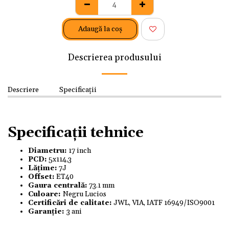
Adaugă la coş
Descrierea produsului
Descriere
Specificații
Specificații tehnice
Diametru:
17 inch
PCD:
5x114,3
Lățime:
7J
Offset:
ET40
Gaura centrală:
73.1 mm
Culoare:
Negru Lucios
Certificări de calitate:
JWL, VIA, IATF 16949/ISO9001
Garanție:
3 ani