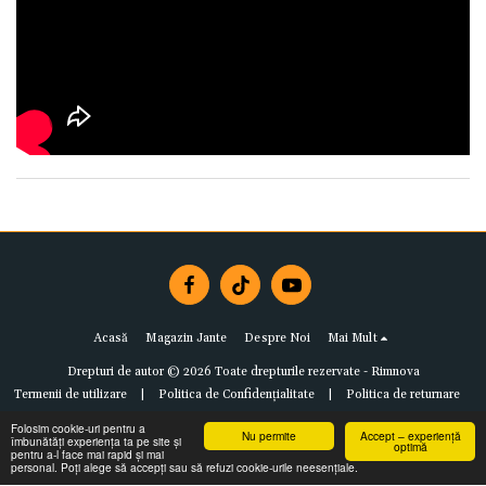
Acasă
Magazin Jante
Despre Noi
Mai Mult
Drepturi de autor © 2026 Toate drepturile rezervate -
Rimnova
Termenii de utilizare
|
Politica de Confidențialitate
|
Politica de returnare
Folosim cookie-uri pentru a
Nu permite
Accept – experiență
îmbunătăți experiența ta pe site și
optimă
pentru a-l face mai rapid și mai
personal. Poți alege să accepți sau să refuzi cookie-urile neesențiale.