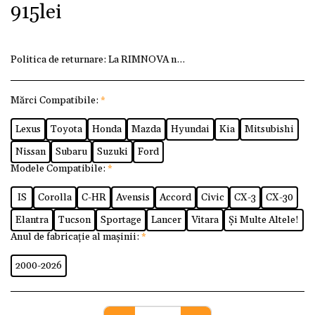
915
lei
Politica de returnare:
La RIMNOVA ne dorim ca fiecare client
Mărci Compatibile:
*
Lexus
Toyota
Honda
Mazda
Hyundai
Kia
Mitsubishi
Nissan
Subaru
Suzuki
Ford
Modele Compatibile:
*
IS
Corolla
C-HR
Avensis
Accord
Civic
CX-3
CX-30
Elantra
Tucson
Sportage
Lancer
Vitara
Și Multe Altele!
Anul de fabricație al mașinii:
*
2000-2026