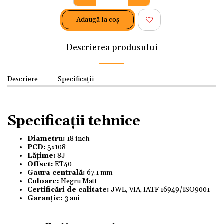
Adaugă la coş
Descrierea produsului
Descriere
Specificații
Specificații tehnice
Diametru:
18 inch
PCD:
5x108
Lățime:
8J
Offset:
ET40
Gaura centrală:
67.1 mm
Culoare:
Negru Matt
Certificări de calitate:
JWL, VIA, IATF 16949/ISO9001
Garanție:
3 ani