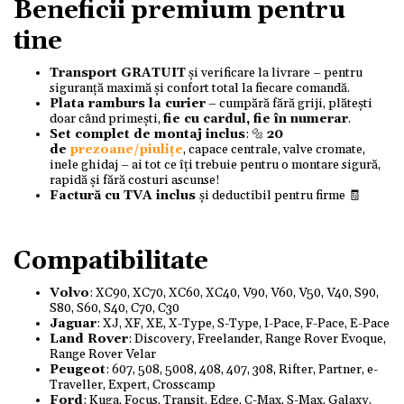
Beneficii premium pentru
tine
Transport GRATUIT
și verificare la livrare – pentru
siguranță maximă și confort total la fiecare comandă.
Plata ramburs la curier
– cumpără fără griji, plătești
doar când primești,
fie cu cardul, fie în numerar
.
Set complet de montaj inclus
: 🔩
20
de
prezoane/piulițe
, capace centrale, valve cromate,
inele ghidaj – ai tot ce îți trebuie pentru o montare sigură,
rapidă și fără costuri ascunse!
Factură cu TVA inclus
și deductibil pentru firme 🧾
Compatibilitate
Volvo
: XC90, XC70, XC60, XC40, V90, V60, V50, V40, S90,
S80, S60, S40, C70, C30
Jaguar
: XJ, XF, XE, X-Type, S-Type, I-Pace, F-Pace, E-Pace
Land Rover
: Discovery, Freelander, Range Rover Evoque,
Range Rover Velar
Peugeot
: 607, 508, 5008, 408, 407, 308, Rifter, Partner, e-
Traveller, Expert, Crosscamp
Ford
: Kuga, Focus, Transit, Edge, C-Max, S-Max, Galaxy,