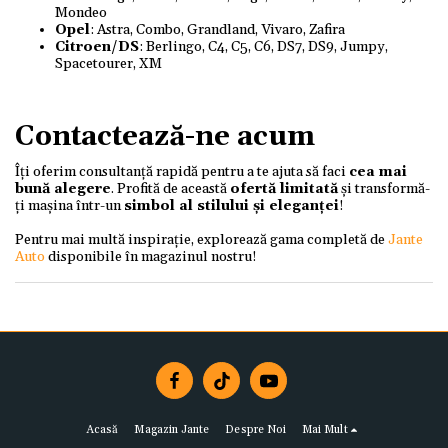
Mondeo
Opel
: Astra, Combo, Grandland, Vivaro, Zafira
Citroen/DS
: Berlingo, C4, C5, C6, DS7, DS9, Jumpy,
Spacetourer, XM
Contactează-ne acum
Îți oferim consultanță rapidă pentru a te ajuta să faci
cea mai
bună alegere
. Profită de această
ofertă limitată
și transformă-
ți mașina într-un
simbol al stilului și eleganței
!
Pentru mai multă inspirație, explorează gama completă de
Jante
Auto
disponibile în magazinul nostru!
Acasă
Magazin Jante
Despre Noi
Mai Mult