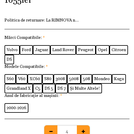
1055
lei
Politica de returnare:
La RIMNOVA ne dorim ca fiecare client
Mărci Compatibile:
*
Volvo
Ford
Jaguar
Land Rover
Peugeot
Opel
Citroen
DS
Modele Compatibile:
*
S60
V60
XC60
S80
3008
5008
508
Mondeo
Kuga
Grandland X
C5
DS 5
DS 7
Și Multe Altele!
Anul de fabricație al mașinii:
*
2000-2026