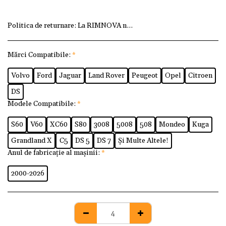
Politica de returnare:
La RIMNOVA ne dorim ca fiecare client
Mărci Compatibile:
*
Volvo
Ford
Jaguar
Land Rover
Peugeot
Opel
Citroen
DS
Modele Compatibile:
*
S60
V60
XC60
S80
3008
5008
508
Mondeo
Kuga
Grandland X
C5
DS 5
DS 7
Și Multe Altele!
Anul de fabricație al mașinii:
*
2000-2026