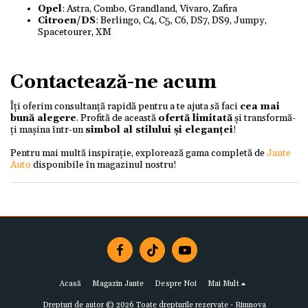
Opel
: Astra, Combo, Grandland, Vivaro, Zafira
Citroen/DS
: Berlingo, C4, C5, C6, DS7, DS9, Jumpy,
Spacetourer, XM
Contactează-ne acum
Îți oferim consultanță rapidă pentru a te ajuta să faci
cea mai
bună alegere
. Profită de această
ofertă limitată
și transformă-
ți mașina într-un
simbol al stilului și eleganței
!
Pentru mai multă inspirație, explorează gama completă de
Jante
Auto
disponibile în magazinul nostru!
Acasă
Magazin Jante
Despre Noi
Mai Mult
Drepturi de autor © 2026 Toate drepturile rezervate -
Rimnova