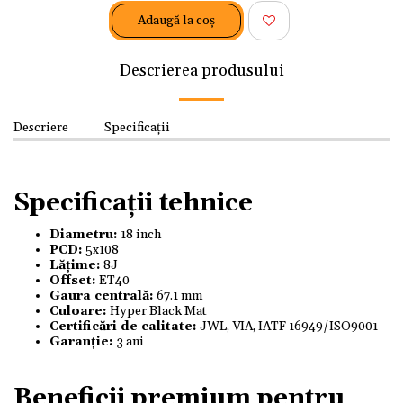
Adaugă la coş
Descrierea produsului
Descriere
Specificații
Specificații tehnice
Diametru:
18 inch
PCD:
5x108
Lățime:
8J
Offset:
ET40
Gaura centrală:
67.1 mm
Culoare:
Hyper Black Mat
Certificări de calitate:
JWL, VIA, IATF 16949/ISO9001
Garanție:
3 ani
Beneficii premium pentru