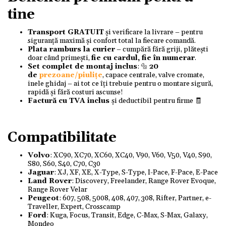
tine
Transport GRATUIT
și verificare la livrare – pentru
siguranță maximă și confort total la fiecare comandă.
Plata ramburs la curier
– cumpără fără griji, plătești
doar când primești,
fie cu cardul, fie în numerar
.
Set complet de montaj inclus
: 🔩
20
de
prezoane/piulițe
, capace centrale, valve cromate,
inele ghidaj – ai tot ce îți trebuie pentru o montare sigură,
rapidă și fără costuri ascunse!
Factură cu TVA inclus
și deductibil pentru firme 🧾
Compatibilitate
Volvo
: XC90, XC70, XC60, XC40, V90, V60, V50, V40, S90,
S80, S60, S40, C70, C30
Jaguar
: XJ, XF, XE, X-Type, S-Type, I-Pace, F-Pace, E-Pace
Land Rover
: Discovery, Freelander, Range Rover Evoque,
Range Rover Velar
Peugeot
: 607, 508, 5008, 408, 407, 308, Rifter, Partner, e-
Traveller, Expert, Crosscamp
Ford
: Kuga, Focus, Transit, Edge, C-Max, S-Max, Galaxy,
Mondeo