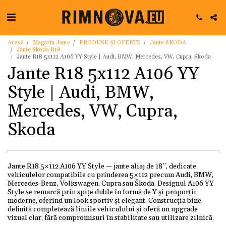
Acasă
Magazin Jante
PRODUSE ȘI OFERTE
Jante SKODA
Jante Skoda R18
Jante R18 5x112 A106 YY Style | Audi, BMW, Mercedes, VW, Cupra, Skoda
Jante R18 5x112 A106 YY
Style | Audi, BMW,
Mercedes, VW, Cupra,
Skoda
Jante R18 5×112 A106 YY Style — jante aliaj de 18″, dedicate
vehiculelor compatibile cu prinderea 5×112 precum Audi, BMW,
Mercedes-Benz, Volkswagen, Cupra sau Škoda. Designul A106 YY
Style se remarcă prin spițe duble în formă de Y și proporții
moderne, oferind un look sportiv și elegant. Construcția bine
definită completează liniile vehiculului și oferă un upgrade
vizual clar, fără compromisuri în stabilitate sau utilizare zilnică.