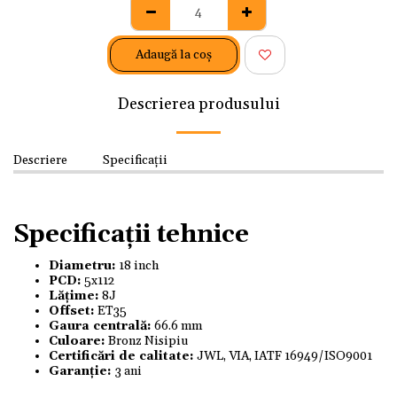
Adaugă la coş
Descrierea produsului
Descriere
Specificații
Specificații tehnice
Diametru:
18 inch
PCD:
5x112
Lățime:
8J
Offset:
ET35
Gaura centrală:
66.6 mm
Culoare:
Bronz Nisipiu
Certificări de calitate:
JWL, VIA, IATF 16949/ISO9001
Garanție:
3 ani