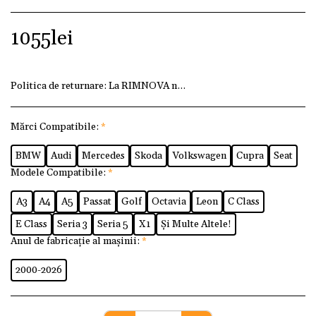
1055
lei
Politica de returnare:
La RIMNOVA ne dorim ca fiecare client
Mărci Compatibile:
*
BMW
Audi
Mercedes
Skoda
Volkswagen
Cupra
Seat
Modele Compatibile:
*
A3
A4
A5
Passat
Golf
Octavia
Leon
C Class
E Class
Seria 3
Seria 5
X1
Și Multe Altele!
Anul de fabricație al mașinii:
*
2000-2026