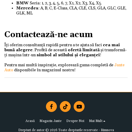
BMW
Seria: 1, 2, 3, 4, 5, 6, 7, X1, X2, X3, X4, X5
Mercedes
: A, B, C, E-Class, CLA, CLE, CLS, GLA, GLC, GLE,
GLK, ML
Contactează-ne acum
Îți oferim consultanță rapidă pentru a te ajuta să faci
cea mai
bună alegere
. Profită de această
ofertă limitată
și transformă-
ți mașina într-un
simbol al stilului și eleganței
!
Pentru mai multă inspirație, explorează gama completă de
Jante
Auto
disponibile în magazinul nostru!
Acasă
Magazin Jante
Despre Noi
Mai Mult
Drepturi de autor © 2026 Toate drepturile rezervate -
Rimnova