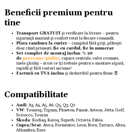
Beneficii premium pentru
tine
Transport GRATUIT
și verificare la livrare – pentru
siguranță maximă și confort total la fiecare comandă.
Plata ramburs la curier
– cumpără fără griji, plătești
doar când primești,
fie cu cardul, fie în numerar
.
Set complet de montaj inclus
: 🔩
20
de
prezoane/piulițe
, capace centrale, valve cromate,
inele ghidaj – ai tot ce îți trebuie pentru o montare sigură,
rapidă și fără costuri ascunse!
Factură cu TVA inclus
și deductibil pentru firme 🧾
Compatibilitate
Audi
: A3, A4, A5, A6, Q5, Q3, Q2
VW
: Touareg, Tiguan, Phaeton, Passat, Arteon, Jetta, Golf,
Scirocco, Touran
Skoda
: Kodiaq, Karoq, Superb, Octavia, Fabia
Cupra/Seat
: Ateca, Formentor, Leon, Born, Tarraco, Altea,
Alhambra, Exeo