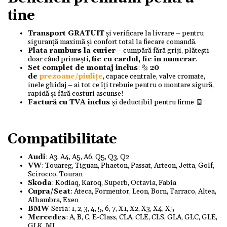
tine
Transport GRATUIT
și verificare la livrare – pentru
siguranță maximă și confort total la fiecare comandă.
Plata ramburs la curier
– cumpără fără griji, plătești
doar când primești,
fie cu cardul, fie în numerar
.
Set complet de montaj inclus
: 🔩
20
de
prezoane/piulițe
, capace centrale, valve cromate,
inele ghidaj – ai tot ce îți trebuie pentru o montare sigură,
rapidă și fără costuri ascunse!
Factură cu TVA inclus
și deductibil pentru firme 🧾
Compatibilitate
Audi
: A3, A4, A5, A6, Q5, Q3, Q2
VW
: Touareg, Tiguan, Phaeton, Passat, Arteon, Jetta, Golf,
Scirocco, Touran
Skoda
: Kodiaq, Karoq, Superb, Octavia, Fabia
Cupra/Seat
: Ateca, Formentor, Leon, Born, Tarraco, Altea,
Alhambra, Exeo
BMW
Seria: 1, 2, 3, 4, 5, 6, 7, X1, X2, X3, X4, X5
Mercedes
: A, B, C, E-Class, CLA, CLE, CLS, GLA, GLC, GLE,
GLK, ML