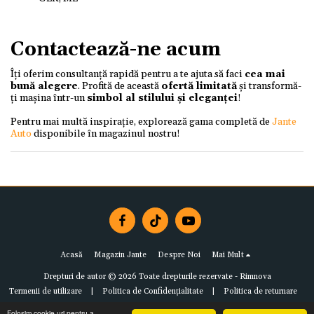
Contactează-ne acum
Îți oferim consultanță rapidă pentru a te ajuta să faci
cea mai
bună alegere
. Profită de această
ofertă limitată
și transformă-
ți mașina într-un
simbol al stilului și eleganței
!
Pentru mai multă inspirație, explorează gama completă de
Jante
Auto
disponibile în magazinul nostru!
Acasă
Magazin Jante
Despre Noi
Mai Mult
Drepturi de autor © 2026 Toate drepturile rezervate -
Rimnova
Termenii de utilizare
|
Politica de Confidențialitate
|
Politica de returnare
Folosim cookie-uri pentru a