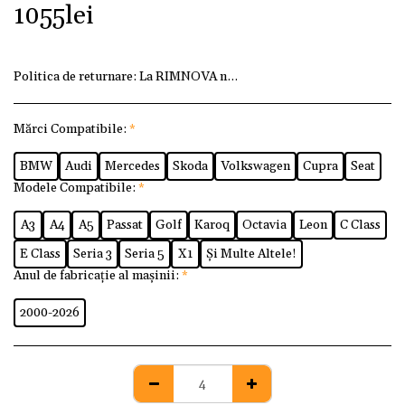
1055
lei
Politica de returnare:
La RIMNOVA ne dorim ca fiecare client
Mărci Compatibile:
*
BMW
Audi
Mercedes
Skoda
Volkswagen
Cupra
Seat
Modele Compatibile:
*
A3
A4
A5
Passat
Golf
Karoq
Octavia
Leon
C Class
E Class
Seria 3
Seria 5
X1
Și Multe Altele!
Anul de fabricație al mașinii:
*
2000-2026