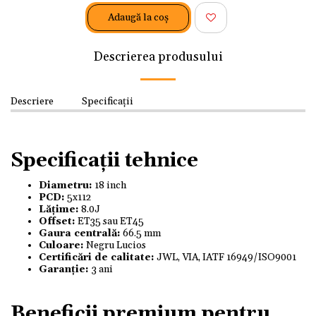
Adaugă la coş
Descrierea produsului
Descriere
Specificații
Specificații tehnice
Diametru:
18 inch
PCD:
5x112
Lățime:
8.0J
Offset:
ET35 sau ET45
Gaura centrală:
66.5 mm
Culoare:
Negru Lucios
Certificări de calitate:
JWL, VIA, IATF 16949/ISO9001
Garanție:
3 ani
Beneficii premium pentru