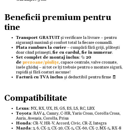
Beneficii premium pentru
tine
Transport GRATUIT
și verificare la livrare – pentru
siguranță maximă și confort total la fiecare comandă.
Plata ramburs la curier
– cumpără fără griji, plătești
doar când primești,
fie cu cardul, fie în numerar
.
Set complet de montaj inclus
: 🔩
20
de
prezoane/piulițe
, capace centrale, valve cromate,
inele ghidaj – ai tot ce îți trebuie pentru o montare sigură,
rapidă și fără costuri ascunse!
Factură cu TVA inclus
și deductibil pentru firme 🧾
Compatibilitate
Lexus
: NX, RX, UX, IS, GS, ES, LS, RC, LBX
Toyota
: RAV 4, Camry, C-HR, Yaris Cross, Corolla Cross,
Auris, Avensis, Corolla, Prius
Honda
: CR-V, HR-V, Accord, Civic, CR-Z, Integra
Mazda
: 3, 6, CX-3, CX-30, CX-5, CX-60, CX-7, MX-5, RX-8