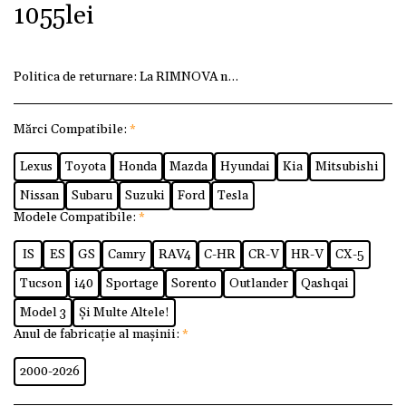
1055
lei
Politica de returnare:
La RIMNOVA ne dorim ca fiecare client
Mărci Compatibile:
*
Lexus
Toyota
Honda
Mazda
Hyundai
Kia
Mitsubishi
Nissan
Subaru
Suzuki
Ford
Tesla
Modele Compatibile:
*
IS
ES
GS
Camry
RAV4
C-HR
CR-V
HR-V
CX-5
Tucson
i40
Sportage
Sorento
Outlander
Qashqai
Model 3
Și Multe Altele!
Anul de fabricație al mașinii:
*
2000-2026