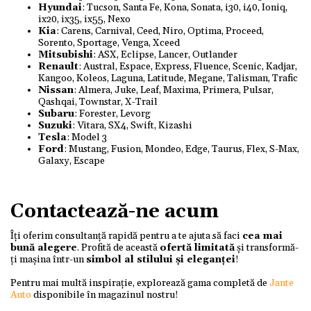
Hyundai
: Tucson, Santa Fe, Kona, Sonata, i30, i40, Ioniq,
ix20, ix35, ix55, Nexo
Kia
: Carens, Carnival, Ceed, Niro, Optima, Proceed,
Sorento, Sportage, Venga, Xceed
Mitsubishi
: ASX, Eclipse, Lancer, Outlander
Renault
: Austral, Espace, Express, Fluence, Scenic, Kadjar,
Kangoo, Koleos, Laguna, Latitude, Megane, Talisman, Trafic
Nissan
: Almera, Juke, Leaf, Maxima, Primera, Pulsar,
Qashqai, Townstar, X-Trail
Subaru
: Forester, Levorg
Suzuki
: Vitara, SX4, Swift, Kizashi
Tesla
: Model 3
Ford
: Mustang, Fusion, Mondeo, Edge, Taurus, Flex, S-Max,
Galaxy, Escape
Contactează-ne acum
Îți oferim consultanță rapidă pentru a te ajuta să faci
cea mai
bună alegere
. Profită de această
ofertă limitată
și transformă-
ți mașina într-un
simbol al stilului și eleganței
!
Pentru mai multă inspirație, explorează gama completă de
Jante
Auto
disponibile în magazinul nostru!