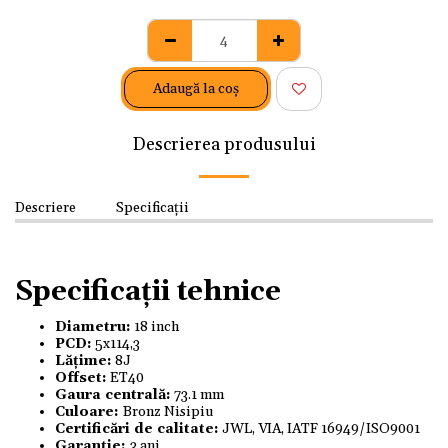
Adaugă la coş
Descrierea produsului
Descriere
Specificații
Specificații tehnice
Diametru:
18 inch
PCD:
5x114,3
Lățime:
8J
Offset:
ET40
Gaura centrală:
73.1 mm
Culoare:
Bronz Nisipiu
Certificări de calitate:
JWL, VIA, IATF 16949/ISO9001
Garanție:
3 ani