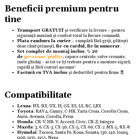
Beneficii premium pentru
tine
Transport GRATUIT
și verificare la livrare – pentru
siguranță maximă și confort total la fiecare comandă.
Plata ramburs la curier
– cumpără fără griji, plătești
doar când primești,
fie cu cardul, fie în numerar
.
Set complet de montaj inclus
: 🔩
20
de
prezoane/piulițe
, capace centrale, valve cromate,
inele ghidaj – ai tot ce îți trebuie pentru o montare sigură,
rapidă și fără costuri ascunse!
Factură cu TVA inclus
și deductibil pentru firme 🧾
Compatibilitate
Lexus
: NX, RX, UX, IS, GS, ES, LS, RC, LBX
Toyota
: RAV 4, Camry, C-HR, Yaris Cross, Corolla Cross,
Auris, Avensis, Corolla, Prius
Honda
: CR-V, HR-V, Accord, Civic, CR-Z, Integra
Mazda
: 3, 6, CX-3, CX-30, CX-5, CX-60, CX-7, MX-5, RX-8
Hyundai
: Tucson, Santa Fe, Kona, Sonata, i30, i40, Ioniq,
ix20, ix35, ix55, Nexo