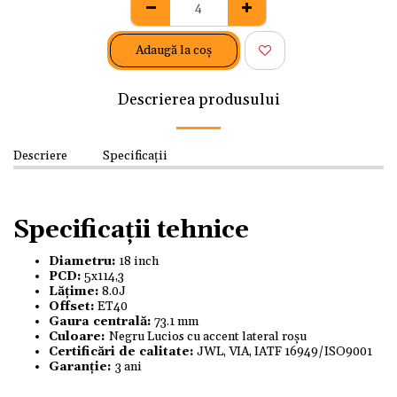
Adaugă la coş
Descrierea produsului
Descriere
Specificații
Specificații tehnice
Diametru:
18 inch
PCD:
5x114,3
Lățime:
8.0J
Offset:
ET40
Gaura centrală:
73.1 mm
Culoare:
Negru Lucios cu accent lateral roșu
Certificări de calitate:
JWL, VIA, IATF 16949/ISO9001
Garanție:
3 ani