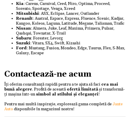
Kia
: Carens, Carnival, Ceed, Niro, Optima, Proceed,
Sorento, Sportage, Venga, Xceed
Mitsubishi
: ASX, Eclipse, Lancer, Outlander
Renault
: Austral, Espace, Express, Fluence, Scenic, Kadjar,
Kangoo, Koleos, Laguna, Latitude, Megane, Talisman, Trafic
Nissan
: Almera, Juke, Leaf, Maxima, Primera, Pulsar,
Qashqai, Townstar, X-Trail
Subaru
: Forester, Levorg
Suzuki
: Vitara, SX4, Swift, Kizashi
Ford
: Mustang, Fusion, Mondeo, Edge, Taurus, Flex, S-Max,
Galaxy, Escape
Contactează-ne acum
Îți oferim consultanță rapidă pentru a te ajuta să faci
cea mai
bună alegere
. Profită de această
ofertă limitată
și transformă-
ți mașina într-un
simbol al stilului și eleganței
!
Pentru mai multă inspirație, explorează gama completă de
Jante
Auto
disponibile în magazinul nostru!