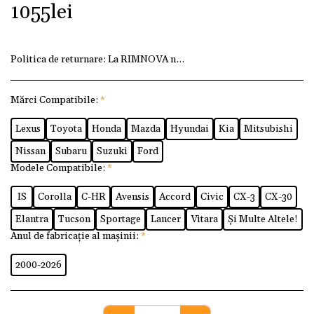
1055
lei
Politica de returnare:
La RIMNOVA ne dorim ca fiecare client
Mărci Compatibile:
*
Lexus
Toyota
Honda
Mazda
Hyundai
Kia
Mitsubishi
Nissan
Subaru
Suzuki
Ford
Modele Compatibile:
*
IS
Corolla
C-HR
Avensis
Accord
Civic
CX-3
CX-30
Elantra
Tucson
Sportage
Lancer
Vitara
Și Multe Altele!
Anul de fabricație al mașinii:
*
2000-2026