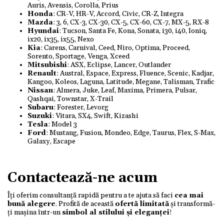
Auris, Avensis, Corolla, Prius
Honda
: CR-V, HR-V, Accord, Civic, CR-Z, Integra
Mazda
: 3, 6, CX-3, CX-30, CX-5, CX-60, CX-7, MX-5, RX-8
Hyundai
: Tucson, Santa Fe, Kona, Sonata, i30, i40, Ioniq,
ix20, ix35, ix55, Nexo
Kia
: Carens, Carnival, Ceed, Niro, Optima, Proceed,
Sorento, Sportage, Venga, Xceed
Mitsubishi
: ASX, Eclipse, Lancer, Outlander
Renault
: Austral, Espace, Express, Fluence, Scenic, Kadjar,
Kangoo, Koleos, Laguna, Latitude, Megane, Talisman, Trafic
Nissan
: Almera, Juke, Leaf, Maxima, Primera, Pulsar,
Qashqai, Townstar, X-Trail
Subaru
: Forester, Levorg
Suzuki
: Vitara, SX4, Swift, Kizashi
Tesla
: Model 3
Ford
: Mustang, Fusion, Mondeo, Edge, Taurus, Flex, S-Max,
Galaxy, Escape
Contactează-ne acum
Îți oferim consultanță rapidă pentru a te ajuta să faci
cea mai
bună alegere
. Profită de această
ofertă limitată
și transformă-
ți mașina într-un
simbol al stilului și eleganței
!