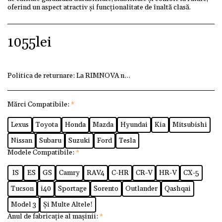
oferind un aspect atractiv și funcționalitate de înaltă clasă.
1055
lei
Politica de returnare:
La RIMNOVA ne dorim ca fiecare client
Mărci Compatibile:
*
Lexus
Toyota
Honda
Mazda
Hyundai
Kia
Mitsubishi
Nissan
Subaru
Suzuki
Ford
Tesla
Modele Compatibile:
*
IS
ES
GS
Camry
RAV4
C-HR
CR-V
HR-V
CX-5
Tucson
i40
Sportage
Sorento
Outlander
Qashqai
Model 3
Și Multe Altele!
Anul de fabricație al mașinii:
*