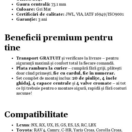
Gaura centrală:
73.1 mm
Culoare:
Gri Mat
Certificări de calitate:
JWL, VIA, IATF 16949/ISO9001
Garanție:
3 ani
Beneficii premium pentru
tine
Transport GRATUIT
și verificare la livrare – pentru
siguranță maximă și confort total la fiecare comandă.
Plata ramburs la curier
– cumpără fără griji, plătești
doar când primești,
fie cu cardul, fie în numerar.
Set complet de montaj inclus:
20 de piulițe, 4 inele
ghidaj, 4 capace centrale
și
4 valve cromate
– ai tot
ce îți trebuie pentru o montare sigură, rapidă și fără costuri
ascunse!
Compatibilitate
Lexus
: NX, RX, UX, IS, GS, ES, LS, RC, LBX
Toyota
: RAV 4, Camry, C-HR, Yaris Cross, Corolla Cross,