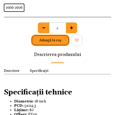
2000-2026
Adaugă la coş
Descrierea produsului
Descriere
Specificații
Specificații tehnice
Diametru:
18 inch
PCD:
5x114,3
Lățime:
8J
Offset:
ET40