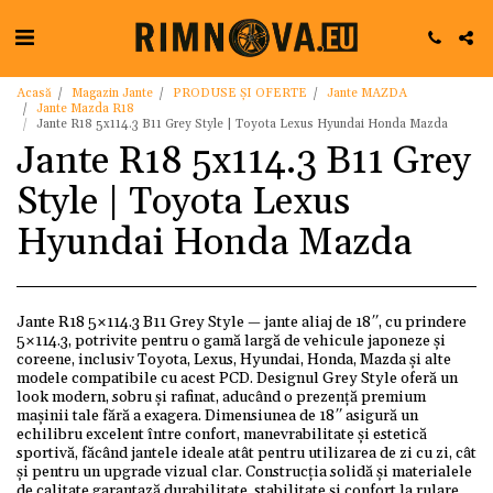
Acasă
Magazin Jante
PRODUSE ȘI OFERTE
Jante MAZDA
Jante Mazda R18
Jante R18 5x114.3 B11 Grey Style | Toyota Lexus Hyundai Honda Mazda
Jante R18 5x114.3 B11 Grey
Style | Toyota Lexus
Hyundai Honda Mazda
Jante R18 5×114.3 B11 Grey Style — jante aliaj de 18″, cu prindere
5×114.3, potrivite pentru o gamă largă de vehicule japoneze și
coreene, inclusiv Toyota, Lexus, Hyundai, Honda, Mazda și alte
modele compatibile cu acest PCD. Designul Grey Style oferă un
look modern, sobru și rafinat, aducând o prezență premium
mașinii tale fără a exagera. Dimensiunea de 18″ asigură un
echilibru excelent între confort, manevrabilitate și estetică
sportivă, făcând jantele ideale atât pentru utilizarea de zi cu zi, cât
și pentru un upgrade vizual clar. Construcția solidă și materialele
de calitate garantază durabilitate, stabilitate și confort la rulare,