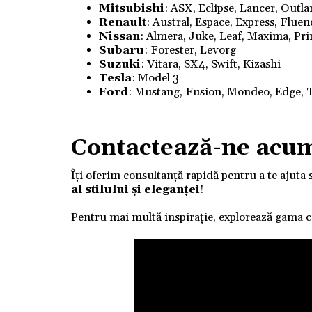
Mitsubishi
: ASX, Eclipse, Lancer, Outl
Renault
: Austral, Espace, Express, Flue
Nissan
: Almera, Juke, Leaf, Maxima, Pri
Subaru
: Forester, Levorg
Suzuki
: Vitara, SX4, Swift, Kizashi
Tesla
: Model 3
Ford
: Mustang, Fusion, Mondeo, Edge, T
Contactează-ne acu
Îți oferim consultanță rapidă pentru a te ajuta 
al stilului și eleganței
!
Pentru mai multă inspirație, explorează gama 