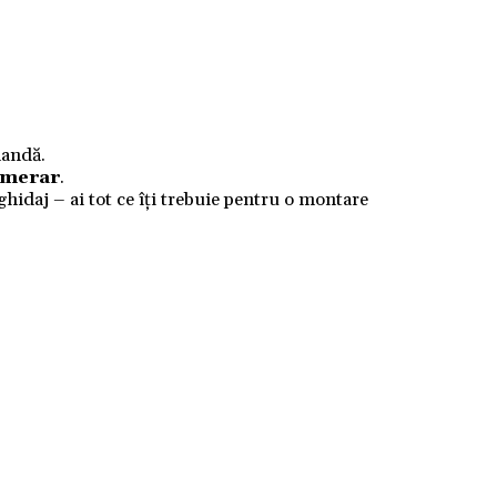
mandă.
numerar
.
 ghidaj – ai tot ce îți trebuie pentru o montare