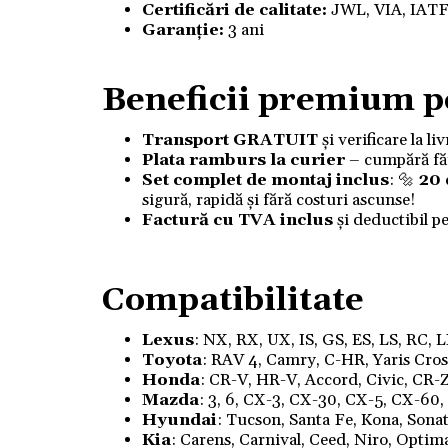
Certificări de calitate:
JWL, VIA, IAT
Garanție:
3 ani
Beneficii premium p
Transport GRATUIT
și verificare la l
Plata ramburs la curier
– cumpără fără
Set complet de montaj inclus
: 🔩
20
sigură, rapidă și fără costuri ascunse!
Factură cu TVA inclus
și deductibil p
Compatibilitate
Lexus
: NX, RX, UX, IS, GS, ES, LS, RC, 
Toyota
: RAV 4, Camry, C-HR, Yaris Cross,
Honda
: CR-V, HR-V, Accord, Civic, CR-Z
Mazda
: 3, 6, CX-3, CX-30, CX-5, CX-60
Hyundai
: Tucson, Santa Fe, Kona, Sonata
Kia
: Carens, Carnival, Ceed, Niro, Optim