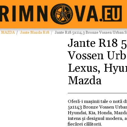
e MAZDA
Jante Mazda R18
Jante R18 5x114.3 Bronze Vossen Urban St
Jante R18 
Vossen Urba
Lexus, Hyu
Mazda
Oferă-i mașinii tale o notă d
5x1143 Bronze Vossen Urban 
Hyundai, Kia, Honda, Mazda, 
intens și designul modern, 
fiecărei călătorii.