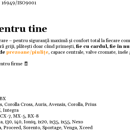
F 16949/ISO9001
entru tine
ivrare – pentru siguranță maximă și confort total la fiecare co
 griji, plătești doar când primești,
fie cu cardul, fie în 
 de
prezoane/piulițe
, capace centrale, valve cromate, inele
entru firme 🧾
LBX
 Corolla Cross, Auris, Avensis, Corolla, Prius
, Integra
, CX-7, MX-5, RX-8
, i30, i40, Ioniq, ix20, ix35, ix55, Nexo
a, Proceed, Sorento, Sportage, Venga, Xceed