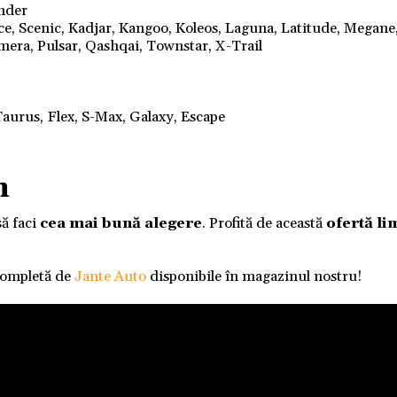
ander
nce, Scenic, Kadjar, Kangoo, Koleos, Laguna, Latitude, Megane
mera, Pulsar, Qashqai, Townstar, X-Trail
aurus, Flex, S-Max, Galaxy, Escape
m
să faci
cea mai bună alegere
. Profită de această
ofertă li
completă de
Jante Auto
disponibile în magazinul nostru!