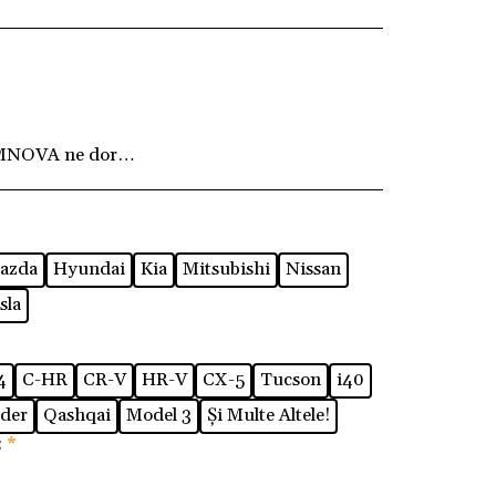
MNOVA ne dorim ca fiecare client să fie pe deplin
azda
Hyundai
Kia
Mitsubishi
Nissan
sla
4
C-HR
CR-V
HR-V
CX-5
Tucson
i40
der
Qashqai
Model 3
Și Multe Altele!
:
*