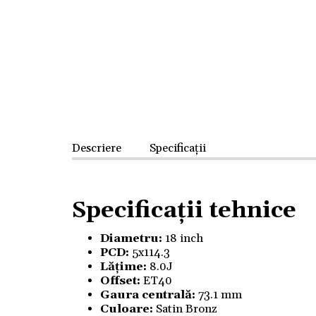
Descriere
Specificații
Specificații tehnice
Diametru:
18 inch
PCD:
5x114.3
Lățime:
8.0J
Offset:
ET40
Gaura centrală:
73.1 mm
Culoare:
Satin Bronz