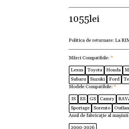
1055
lei
Politica de returnare:
La RI
Mărci Compatibile:
*
Lexus
Toyota
Honda
M
Subaru
Suzuki
Ford
Te
Modele Compatibile:
*
IS
ES
GS
Camry
RAV
Sportage
Sorento
Outlan
Anul de fabricație al mașinii
2000-2026